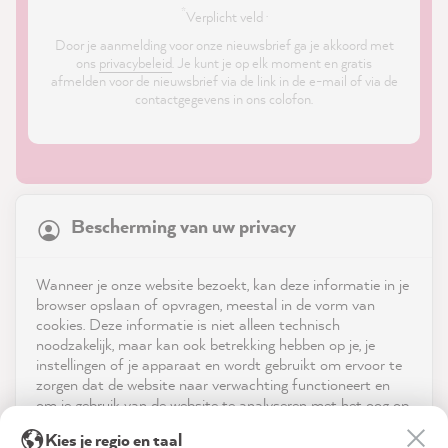
*
Verplicht veld ·
Door je aanmelding voor onze nieuwsbrief ga je akkoord met
ons
privacybeleid
. Je kunt je op elk moment en gratis
afmelden voor de nieuwsbrief via de link in de e-mail of via de
contactgegevens in ons colofon.
21,841
Reviews
Bescherming van uw privacy
4.9
rating
8,973
reviews
Shop
Wanneer je onze website bezoekt, kan deze informatie in je
reviews-io
browser opslaan of opvragen, meestal in de vorm van
Service
cookies. Deze informatie is niet alleen technisch
noodzakelijk, maar kan ook betrekking hebben op je, je
instellingen of je apparaat en wordt gebruikt om ervoor te
Neem contact op met
zorgen dat de website naar verwachting functioneert en
om je gebruik van de website te analyseren met het oog op
App downloaden
de optimalisering ervan, en om gepersonaliseerde
Anonym
Kies je regio en taal
advertenties aan te bieden via de diensten die in de
Verified Customer