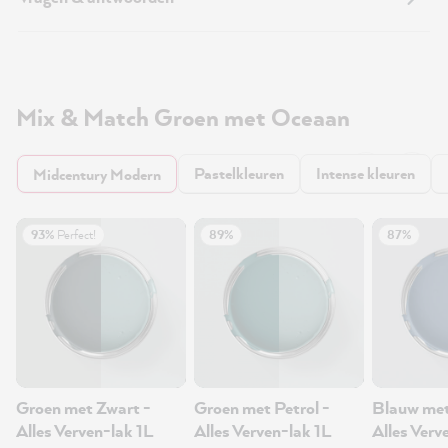
Mix & Match Groen met Oceaan
Pastelkleuren
Intense kleuren
Midcentury Modern
93%
Perfect!
89%
87%
Groen met Zwart -
Groen met Petrol -
Blauw met
Alles Verven-lak 1L
Alles Verven-lak 1L
Alles Verv