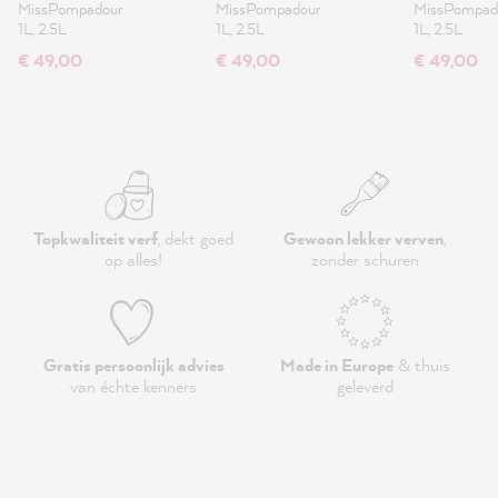
MissPompadour
MissPompadour
MissPompad
1L, 2.5L
1L, 2.5L
1L, 2.5L
€ 49,00
€ 49,00
€ 49,00
Topkwaliteit verf
, dekt goed
Gewoon lekker verven
,
op alles!
zonder schuren
Gratis persoonlijk advies
Made in Europe
& thuis
van échte kenners
geleverd