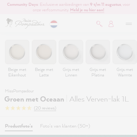
Community Days
: Exclusieve aanbiedingen van
9 t/m 11 augustus
, voor
de hoofdinhoud
onze verfcommunity.
Meld je nu hier aan!
Beige met
Beige met
Grijs met
Grijs met
Grijs met
Eikenhout
Latte
Linnen
Platina
Warmte
MissPompadour
|
Groen met Oceaan
Alles Verven-lak 1L
(20 reviews)
Productfoto's
Foto's van klanten (50+)