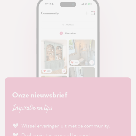
Onze nieuwsbrief
Inspiratie en tips
Wissel ervaringen uit met de community.
Deel projecten en word beloond.