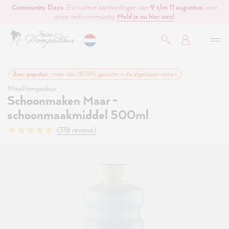
Community Days
: Exclusieve aanbiedingen van
9 t/m 11 augustus
, voor
de hoofdinhoud
onze verfcommunity.
Meld je nu hier aan!
Zeer populair
: meer dan 18769x gekocht in de afgelopen weken.
MissPompadour
Schoonmaken Maar -
schoonmaakmiddel 500ml
(318 reviews)