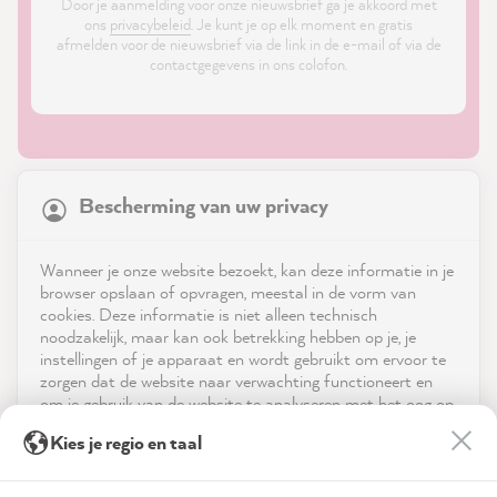
Door je aanmelding voor onze nieuwsbrief ga je akkoord met
ons
privacybeleid
. Je kunt je op elk moment en gratis
afmelden voor de nieuwsbrief via de link in de e-mail of via de
contactgegevens in ons colofon.
21,845
Reviews
Bescherming van uw privacy
4.9
rating
8,973
reviews
Shop
Wanneer je onze website bezoekt, kan deze informatie in je
reviews-io
browser opslaan of opvragen, meestal in de vorm van
Service
cookies. Deze informatie is niet alleen technisch
noodzakelijk, maar kan ook betrekking hebben op je, je
instellingen of je apparaat en wordt gebruikt om ervoor te
Neem contact op met
zorgen dat de website naar verwachting functioneert en
om je gebruik van de website te analyseren met het oog op
App downloaden
de optimalisering ervan, en om gepersonaliseerde
Anonym
Kies je regio en taal
advertenties aan te bieden via de diensten die in de
Verified Customer
Twitter
verklaring inzake gegevensbescherming worden genoemd.
Prijzen
As always, fast and reliable and high quality