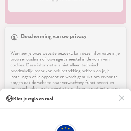
21,831
Reviews
Bescherming van uw privacy
4.9
rating
8,972
reviews
Shop
Wanneer je onze website bezoekt, kan deze informatie in je
reviews-io
browser opslaan of opvragen, meestal in de vorm van
Service
cookies. Deze informatie is niet alleen technisch
noodzakelijk, maar kan ook betrekking hebben op je, je
instellingen of je apparaat en wordt gebruikt om ervoor te
Neem contact op met
zorgen dat de website naar verwachting functioneert en
om je gebruik van de website te analyseren met het oog op
App downloaden
de optimalisering ervan, en om gepersonaliseerde
Anonym
Kies je regio en taal
advertenties aan te bieden via de diensten die in de
Verified Customer
Twitter
verklaring inzake gegevensbescherming worden genoemd.
Prijzen
Super fast delivery
Facebook
Door op "Accepteren & sluiten" te klikken, ga je vrijwillig
Helpful
?
Yes
Share
51 seconds ago
Sociale media
akkoord (op elk moment herroepbaar) met deze
gegevensverwerking.