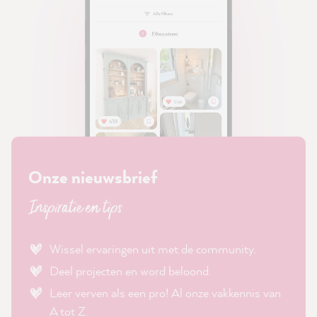
Onze nieuwsbrief
Inspiratie en tips
Wissel ervaringen uit met de community.
Deel projecten en word beloond.
Leer verven als een pro! Al onze vakkennis van
A tot Z.