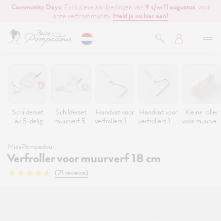
Community Days
: Exclusieve aanbiedingen van
9 t/m 11 augustus
, voor
de hoofdinhoud
onze verfcommunity.
Meld je nu hier aan!
Schilderset
Schilderset
Handvat voor
Handvat voor
Kleine roller
lak 5-delig
muurverf 5-
verfrollers 10-
verfrollers 18-
voor muurverf
delig
16 cm
20 cm (8
en
handvatlengt
mm) muur
behangplak 12
MissPompadour
e 27 cm
cm
Verfroller voor muurverf 18 cm
(21 reviews)