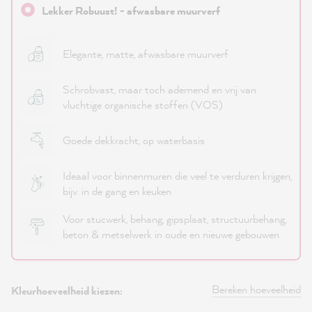
Lekker Robuust! - afwasbare muurverf
Elegante, matte, afwasbare muurverf
Schrobvast, maar toch ademend en vrij van
vluchtige organische stoffen (VOS)
Goede dekkracht, op waterbasis
Ideaal voor binnenmuren die veel te verduren krijgen,
bijv. in de gang en keuken
Voor stucwerk, behang, gipsplaat, structuurbehang,
beton & metselwerk in oude en nieuwe gebouwen
Bereken hoeveelheid
Kleurhoeveelheid kiezen: