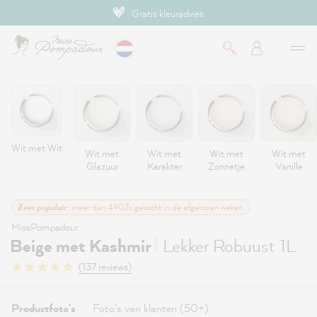
Gratis kleuradvies
de hoofdinhoud
Wit met Wit
Wit met
Wit met
Wit met
Wit met
Glazuur
Karakter
Zonnetje
Vanille
Zeer populair
: meer dan 4907x gekocht in de afgelopen weken.
MissPompadour
|
Beige met Kashmir
Lekker Robuust 1L
(137 reviews)
Productfoto's
Foto's van klanten (50+)