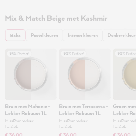
Mix & Match Beige met Kashmir
Pastelkleuren
Intense kleuren
Donkere kleur
Boho
93%
Perfect!
90%
Perfect!
90%
Perfec
Bruin met Mahonie -
Bruin met Terracotta -
Groen met
Lekker Robuust 1L
Lekker Robuust 1L
Lekker Ro
MissPompadour
MissPompadour
MissPompad
1L, 2.5L
1L, 2.5L
1L, 2.5L
€ 36,00
€ 36,00
€ 36,00