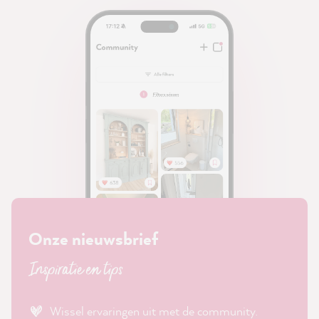
Onze nieuwsbrief
Inspiratie en tips
Wissel ervaringen uit met de community.