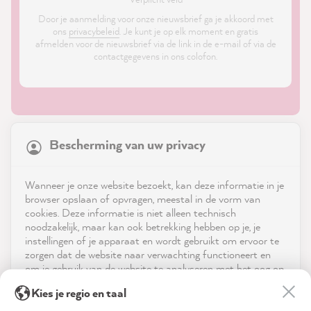
Door je aanmelding voor onze nieuwsbrief ga je akkoord met
ons
privacybeleid
. Je kunt je op elk moment en gratis
afmelden voor de nieuwsbrief via de link in de e-mail of via de
contactgegevens in ons colofon.
21,936
Reviews
Bescherming van uw privacy
4.9
rating
9,007
reviews
Shop
Wanneer je onze website bezoekt, kan deze informatie in je
reviews-io
browser opslaan of opvragen, meestal in de vorm van
Service
cookies. Deze informatie is niet alleen technisch
noodzakelijk, maar kan ook betrekking hebben op je, je
instellingen of je apparaat en wordt gebruikt om ervoor te
Neem contact op met
zorgen dat de website naar verwachting functioneert en
om je gebruik van de website te analyseren met het oog op
App downloaden
de optimalisering ervan, en om gepersonaliseerde
Anonym
Kies je regio en taal
advertenties aan te bieden via de diensten die in de
Verified Customer
verklaring inzake gegevensbescherming worden genoemd.