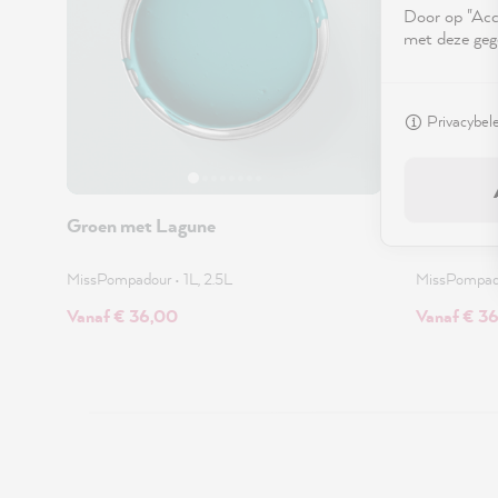
Door op "Acce
met deze geg
Privacybel
Groen met Lagune
Groen met
MissPompadour
•
1L, 2.5L
MissPompa
Vanaf € 36,00
Vanaf € 3