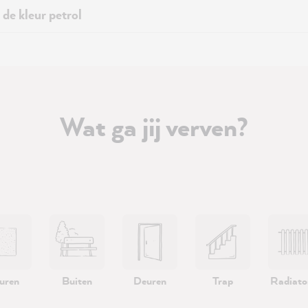
 de kleur petrol
Wat ga jij verven?
uren
Buiten
Deuren
Trap
Radiato