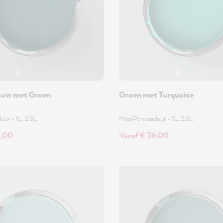
auw met Groen
Groen met Turquoise
dour
•
1L, 2.5L
MissPompadour
•
1L, 2.5L
6,00
Vanaf € 36,00