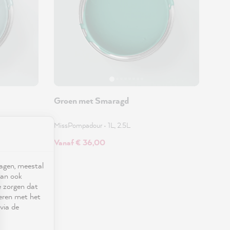
Groen met Smaragd
MissPompadour
•
1L, 2.5L
Vanaf € 36,00
ragen, meestal
kan ook
e zorgen dat
seren met het
via de