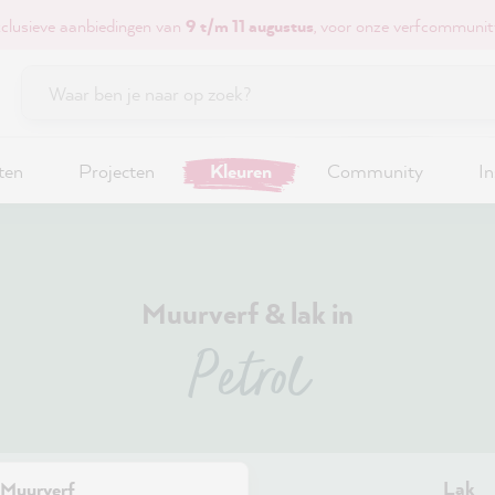
xclusieve aanbiedingen van
9 t/m 11 augustus
, voor onze verfcommunit
ten
Projecten
Kleuren
Community
In
Muurverf & lak in
Petrol
Lak
Muurverf