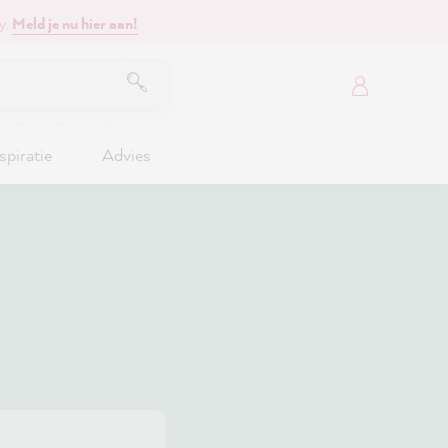
y.
Meld je nu hier aan!
spiratie
Advies