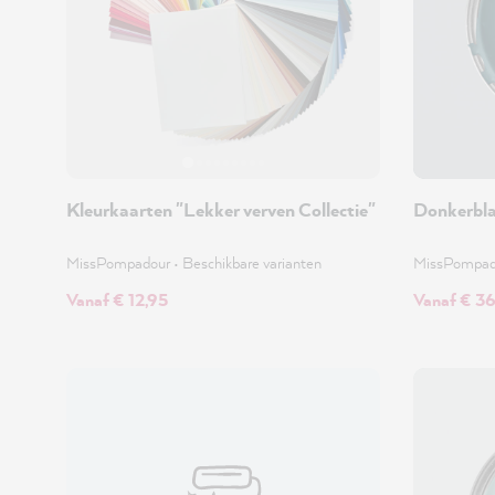
Kleurkaarten "Lekker verven Collectie"
Donkerbl
MissPompadour
•
Beschikbare varianten
MissPompa
Vanaf € 12,95
Vanaf € 3