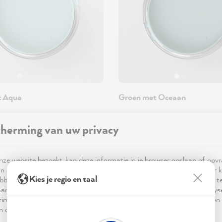
t Aqua
Groen met Oceaan
dour
•
1L, 2.5L
MissPompadour
•
1L, 2.5L
herming van uw privacy
6,00
Vanaf € 36,00
ze website bezoekt, kan deze informatie in je browser opslaan of opv
n cookies. Deze informatie is niet alleen technisch noodzakelijk, maar 
Kies je regio en taal
bben op je, je instellingen of je apparaat en wordt gebruikt om ervoor t
ar verwachting functioneert en om je gebruik van de website te analy
imalisering ervan, en om gepersonaliseerde advertenties aan te bieden 
 in de verklaring inzake gegevensbescherming worden genoemd.