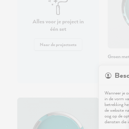
Alles voor je project in
één set
Naar de projectsets
Groen me
MissPompa
Besc
Vanaf € 3
Wanneer je on
in de vorm va
betrekking he
de website na
oog op de opt
diensten die