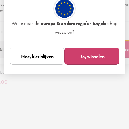
pteren & sluiten" te klikken, ga je vrijwillig akkoord (op elk moment he
evensverwerking.
Wil je naar de
Europa & andere regio's • Engels
shop
eid
Colofon
Instellen
wisselen?
Alleen noodzakelijk
Accepteren & sluit
Nee, hier blijven
Ja, wisselen
 Petrol
dour
•
1L, 2.5L
6,00