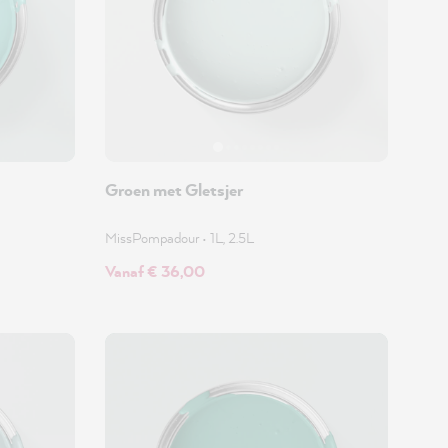
Groen met Gletsjer
MissPompadour
•
1L, 2.5L
Vanaf € 36,00