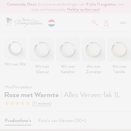
Community Days
: Exclusieve aanbiedingen van
9 t/m 11 augustus
, voor
de hoofdinhoud
onze verfcommunity.
Meld je nu hier aan!
Wit met Wit
Wit met
Wit met
Wit met
Wit met
Glazuur
Karakter
Zonnetje
Vanille
MissPompadour
|
Roze met Warmte
Alles Verven-lak 1L
(11 reviews)
Productfoto's
Foto's van klanten (50+)