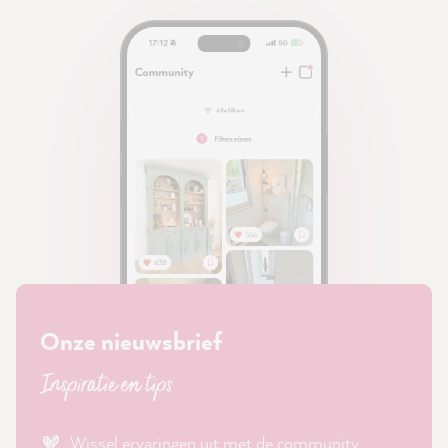
Onze nieuwsbrief
Inspiratie en tips
Wissel ervaringen uit met de community.