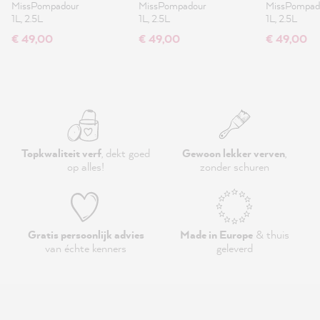
MissPompadour
MissPompadour
MissPompad
1L, 2.5L
1L, 2.5L
1L, 2.5L
€ 49,00
€ 49,00
€ 49,00
Topkwaliteit verf
, dekt goed
Gewoon lekker verven
,
op alles!
zonder schuren
Gratis persoonlijk advies
Made in Europe
& thuis
van échte kenners
geleverd