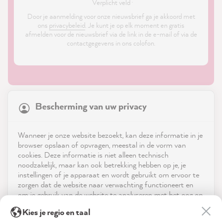
*
Verplicht veld ·
Door je aanmelding voor onze nieuwsbrief ga je akkoord met
ons
privacybeleid
. Je kunt je op elk moment en gratis
afmelden voor de nieuwsbrief via de link in de e-mail of via de
contactgegevens in ons colofon.
21,886
Reviews
Bescherming van uw privacy
4.9
rating
8,991
reviews
Shop
Wanneer je onze website bezoekt, kan deze informatie in je
reviews-io
browser opslaan of opvragen, meestal in de vorm van
Service
cookies. Deze informatie is niet alleen technisch
noodzakelijk, maar kan ook betrekking hebben op je, je
instellingen of je apparaat en wordt gebruikt om ervoor te
Neem contact op met
zorgen dat de website naar verwachting functioneert en
om je gebruik van de website te analyseren met het oog op
App downloaden
de optimalisering ervan, en om gepersonaliseerde
Anne L
Kies je regio en taal
advertenties aan te bieden via de diensten die in de
Verified Customer