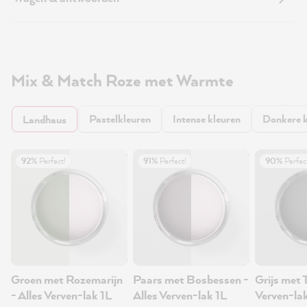
Mix & Match Roze met Warmte
Pastelkleuren
Intense kleuren
Donkere k
Landhaus
92%
Perfect!
91%
Perfect!
90%
Perfec
Groen met Rozemarijn
Paars met Bosbessen -
Grijs met T
- Alles Verven-lak 1L
Alles Verven-lak 1L
Verven-la