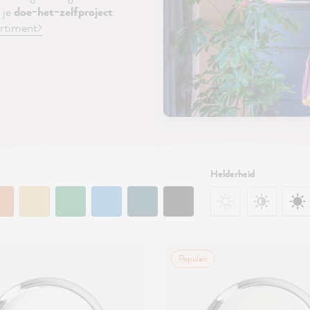
 je
doe-het-zelfproject
.
ortiment>
Helderheid
Populair