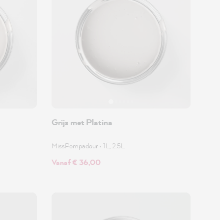
Grijs met Platina
MissPompadour
•
1L, 2.5L
Vanaf € 36,00