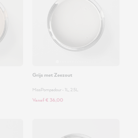
Grijs met Zeezout
MissPompadour
•
1L, 2.5L
Vanaf € 36,00