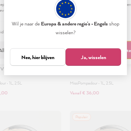
pteren & sluiten" te klikken, ga je vrijwillig akkoord (op elk moment he
evensverwerking.
Wil je naar de
Europa & andere regio's • Engels
shop
eid
Colofon
Instellen
wisselen?
Alleen noodzakelijk
Accepteren & sluit
Nee, hier blijven
Ja, wisselen
 Vlothout
Beige met homeheartmade
dour
•
1L, 2.5L
MissPompadour
•
1L, 2.5L
6,00
Vanaf € 36,00
Populair