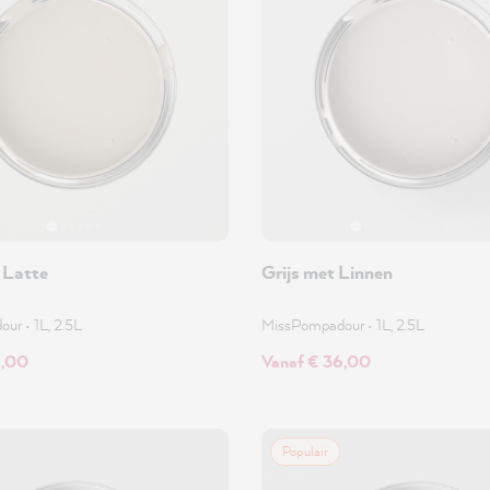
 Latte
Grijs met Linnen
dour
•
1L, 2.5L
MissPompadour
•
1L, 2.5L
6,00
Vanaf € 36,00
Populair