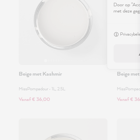
Door op "Acce
met deze geg
Privacybel
Beige met Kashmir
Beige met
MissPompadour
•
1L, 2.5L
MissPompa
Vanaf € 36,00
Vanaf € 3