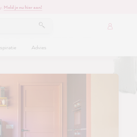
y.
Meld je nu hier aan!
spiratie
Advies