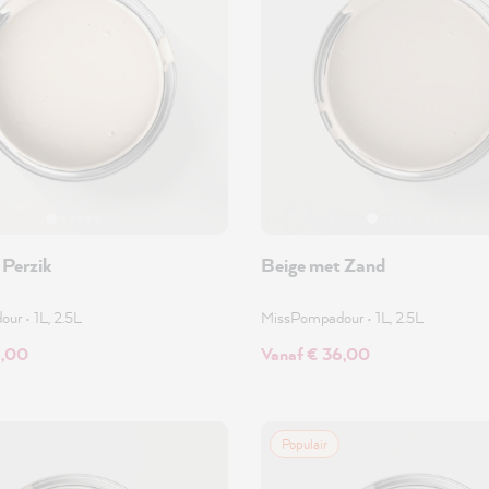
 Perzik
Beige met Zand
dour
•
1L, 2.5L
MissPompadour
•
1L, 2.5L
6,00
Vanaf € 36,00
Populair