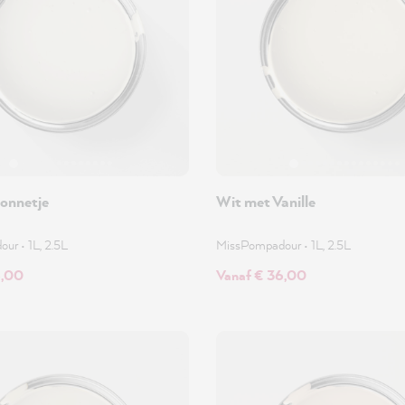
onnetje
Wit met Vanille
dour
•
1L, 2.5L
MissPompadour
•
1L, 2.5L
6,00
Vanaf € 36,00