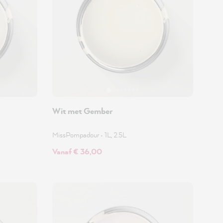
Wit met Gember
MissPompadour
•
1L, 2.5L
Vanaf € 36,00