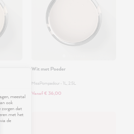
Wit met Poeder
MissPompadour
•
1L, 2.5L
Vanaf € 36,00
ragen, meestal
kan ook
e zorgen dat
seren met het
via de