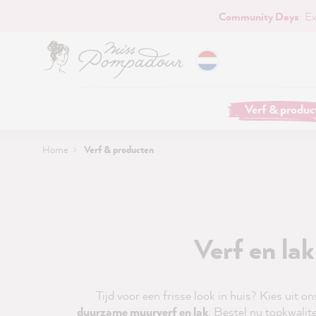
Community Days
: E
naar de hoofdinhoud
Verf & produc
Home
Verf & producten
Verf en lak
Tijd voor een frisse look in huis? Kies uit 
duurzame muurverf en lak
. Bestel nu topkwalit