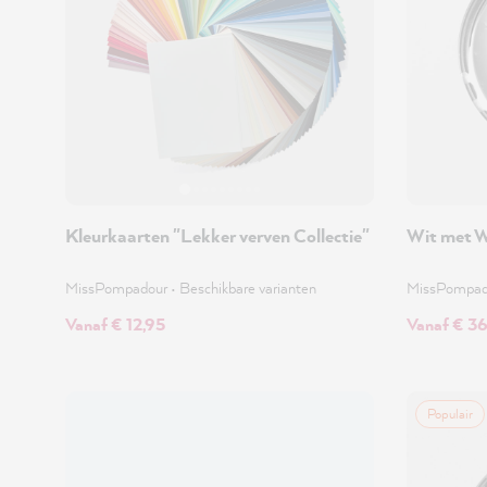
Kleurkaarten "Lekker verven Collectie"
Wit met W
MissPompadour
•
Beschikbare varianten
MissPompa
Vanaf € 12,95
Vanaf € 3
Populair