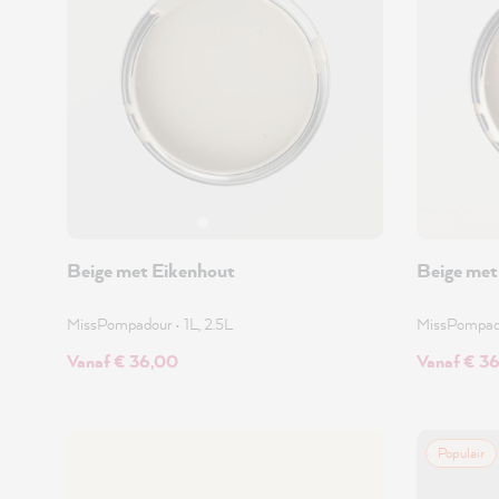
Beige met Eikenhout
Beige met
MissPompadour
•
1L, 2.5L
MissPompa
Vanaf € 36,00
Vanaf € 3
Populair