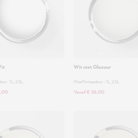
it
Wit met Glazuur
dour
•
1L, 2.5L
MissPompadour
•
1L, 2.5L
6,00
Vanaf € 36,00