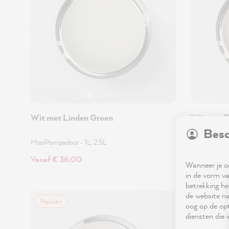
Wit met Linden Groen
Wit met Z
Besc
MissPompadour
•
1L, 2.5L
MissPompa
Vanaf € 36,00
Vanaf € 3
Wanneer je on
in de vorm va
betrekking he
de website na
Populair
Populair
oog op de opt
diensten die