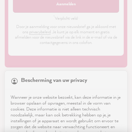
Aanmelden
*
Verplicht veld ·
Door je aanmelding voor onze nieuwsbrief ga je akkoord met
ons
privacybeleid
. Je kunt je op elk moment en gratis
afmelden voor de nieuwsbrief via de link in de e-mail of via de
contactgegevens in ons colofon.
21,831
Reviews
Bescherming van uw privacy
4.9
rating
8,972
reviews
Shop
Wanneer je onze website bezoekt, kan deze informatie in je
reviews-io
browser opslaan of opvragen, meestal in de vorm van
Service
cookies. Deze informatie is niet alleen technisch
noodzakelijk, maar kan ook betrekking hebben op je, je
instellingen of je apparaat en wordt gebruikt om ervoor te
Neem contact op met
zorgen dat de website naar verwachting functioneert en