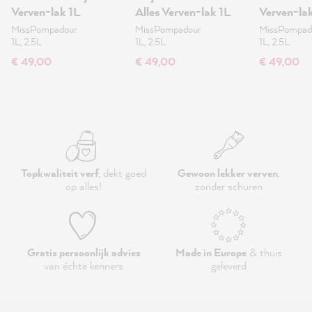
Verven-lak 1L
Alles Verven-lak 1L
Verven-la
MissPompadour
MissPompadour
MissPompad
1L, 2.5L
1L, 2.5L
1L, 2.5L
€ 49,00
€ 49,00
€ 49,00
Topkwaliteit verf
, dekt goed
Gewoon lekker verven
,
op alles!
zonder schuren
Gratis persoonlijk advies
Made in Europe
& thuis
van échte kenners
geleverd