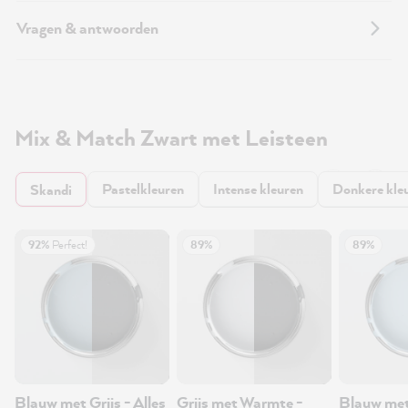
Vragen & antwoorden
Mix & Match Zwart met Leisteen
Pastelkleuren
Intense kleuren
Donkere kle
Skandi
92%
Perfect!
89%
89%
Blauw met Grijs - Alles
Grijs met Warmte -
Blauw met 