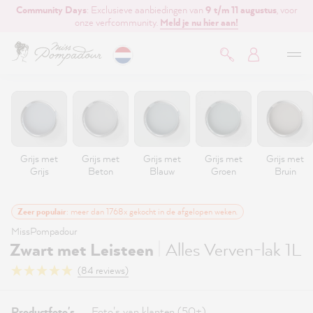
Community Days
: Exclusieve aanbiedingen van
9 t/m 11 augustus
, voor
de hoofdinhoud
onze verfcommunity.
Meld je nu hier aan!
Grijs met
Grijs met
Grijs met
Grijs met
Grijs met
Grijs
Beton
Blauw
Groen
Bruin
Zeer populair
: meer dan 1768x gekocht in de afgelopen weken.
MissPompadour
|
Zwart met Leisteen
Alles Verven-lak 1L
(84 reviews)
Productfoto's
Foto's van klanten (50+)