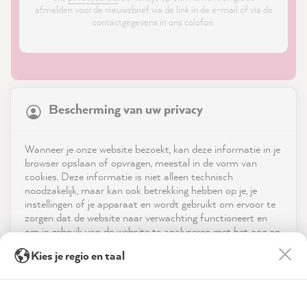
afmelden voor de nieuwsbrief via de link in de e-mail of via de
contactgegevens in ons colofon.
21,863
Reviews
Bescherming van uw privacy
4.9
rating
8,980
reviews
Shop
Wanneer je onze website bezoekt, kan deze informatie in je
reviews-io
browser opslaan of opvragen, meestal in de vorm van
Service
cookies. Deze informatie is niet alleen technisch
noodzakelijk, maar kan ook betrekking hebben op je, je
instellingen of je apparaat en wordt gebruikt om ervoor te
Neem contact op met
zorgen dat de website naar verwachting functioneert en
om je gebruik van de website te analyseren met het oog op
App downloaden
de optimalisering ervan, en om gepersonaliseerde
Stefanie P
Kies je regio en taal
advertenties aan te bieden via de diensten die in de
Verified Customer
verklaring inzake gegevensbescherming worden genoemd.
Prijzen
As always, the colors are easy to apply and
Twitter
provide good coverage.
Door op "Accepteren & sluiten" te klikken, ga je vrijwillig
Facebook