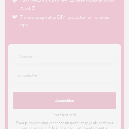
Leer verven als een pro! Al onze vakkennis van
A tot Z.
Trends, inspiratie, DIY-projecten en handige
tips.
Aanmelden
*
Verplicht veld ·
Door je aanmelding voor onze nieuwsbrief ga je akkoord met
ons
privacybeleid
. Je kunt je op elk moment en gratis