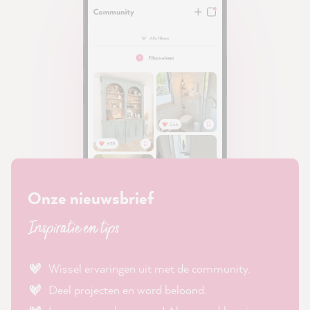
Onze nieuwsbrief
Inspiratie en tips
Wissel ervaringen uit met de community.
Deel projecten en word beloond.