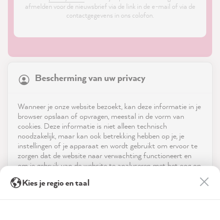
afmelden voor de nieuwsbrief via de link in de e-mail of via de
contactgegevens in ons colofon.
21,831
Reviews
Bescherming van uw privacy
4.9
rating
8,967
reviews
Shop
Wanneer je onze website bezoekt, kan deze informatie in je
reviews-io
browser opslaan of opvragen, meestal in de vorm van
Service
cookies. Deze informatie is niet alleen technisch
noodzakelijk, maar kan ook betrekking hebben op je, je
instellingen of je apparaat en wordt gebruikt om ervoor te
Neem contact op met
zorgen dat de website naar verwachting functioneert en
om je gebruik van de website te analyseren met het oog op
App downloaden
de optimalisering ervan, en om gepersonaliseerde
Anonym
Kies je regio en taal
advertenties aan te bieden via de diensten die in de
Verified Customer
Twitter
verklaring inzake gegevensbescherming worden genoemd.
Prijzen
Super fast delivery
Facebook
Door op "Accepteren & sluiten" te klikken, ga je vrijwillig
Helpful
?
Yes
Share
51 seconds ago