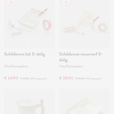
%
%
Schilderset lak 5-delig
Schilderset muurverf 5-
delig
MissPompadour
MissPompadour
€ 24,90
€ 28,90
€ 27,30
(8% bespaard)
€ 31,80
(9% bespaard)