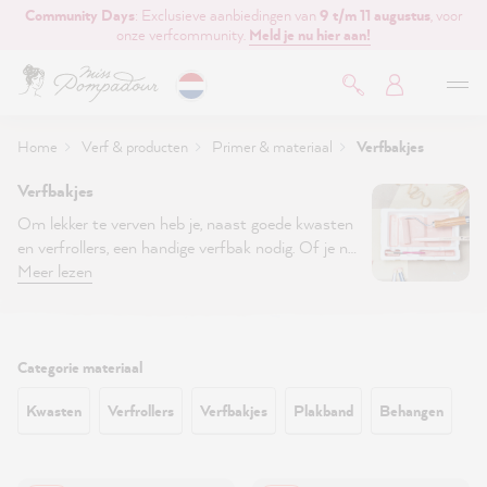
Community Days
: Exclusieve aanbiedingen van
9 t/m 11 augustus
, voor
de hoofdinhoud
onze verfcommunity.
Meld je nu hier aan!
Home
Verf & producten
Primer & materiaal
Verfbakjes
Verfbakjes
Om lekker te verven heb je, naast goede kwasten
en verfrollers, een handige verfbak nodig. Of je nu
met een kwast, kleine of grote verfroller schildert,
Meer lezen
hier vind je het
juiste verfbakje
.
Filter:
Categorie materiaal
Kwasten
Verfrollers
Verfbakjes
Plakband
Behangen