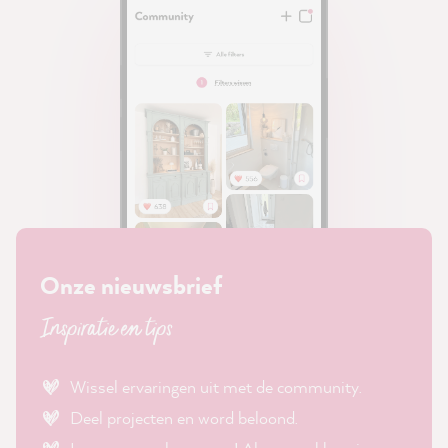
Onze nieuwsbrief
Inspiratie en tips
Wissel ervaringen uit met de community.
Deel projecten en word beloond.