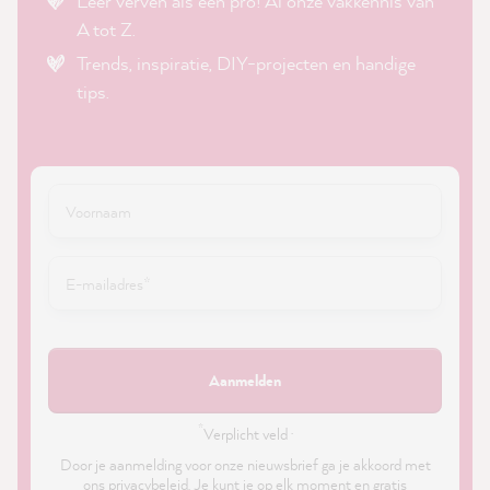
Leer verven als een pro! Al onze vakkennis van
A tot Z.
Trends, inspiratie, DIY-projecten en handige
tips.
Aanmelden
*
Verplicht veld ·
Door je aanmelding voor onze nieuwsbrief ga je akkoord met
ons
privacybeleid
. Je kunt je op elk moment en gratis