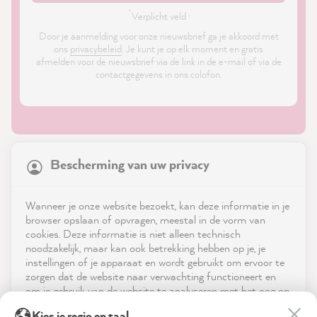
*
Verplicht veld ·
Door je aanmelding voor onze nieuwsbrief ga je akkoord met
ons
privacybeleid
. Je kunt je op elk moment en gratis
afmelden voor de nieuwsbrief via de link in de e-mail of via de
contactgegevens in ons colofon.
21,899
Reviews
Bescherming van uw privacy
4.9
rating
8,992
reviews
Shop
Wanneer je onze website bezoekt, kan deze informatie in je
reviews-io
browser opslaan of opvragen, meestal in de vorm van
Service
cookies. Deze informatie is niet alleen technisch
noodzakelijk, maar kan ook betrekking hebben op je, je
instellingen of je apparaat en wordt gebruikt om ervoor te
Neem contact op met
zorgen dat de website naar verwachting functioneert en
om je gebruik van de website te analyseren met het oog op
App downloaden
de optimalisering ervan, en om gepersonaliseerde
Birgit B
Kies je regio en taal