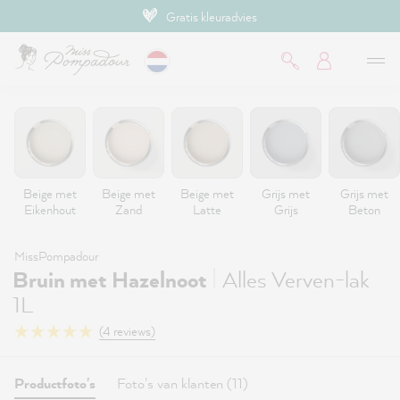
Gratis kleuradvies
de hoofdinhoud
Beige met
Beige met
Beige met
Grijs met
Grijs met
Eikenhout
Zand
Latte
Grijs
Beton
MissPompadour
|
Bruin met Hazelnoot
Alles Verven-lak
1L
(4 reviews)
Productfoto's
Foto's van klanten (11)