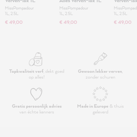
Verven-lak 1L
Alles Verven-lak 1L
Verven-la
MissPompadour
MissPompadour
MissPompad
1L, 2.5L
1L, 2.5L
1L, 2.5L
€ 49,00
€ 49,00
€ 49,00
Topkwaliteit verf
, dekt goed
Gewoon lekker verven
,
op alles!
zonder schuren
Gratis persoonlijk advies
Made in Europe
& thuis
van échte kenners
geleverd