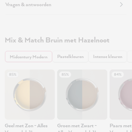
Vragen & antwoorden
Mix & Match Bruin met Hazelnoot
Pastelkleuren
Intense kleuren
Midcentury Modern
85%
85%
84%
Geel met Zon - Alles
Groen met Zwart -
Paars met 