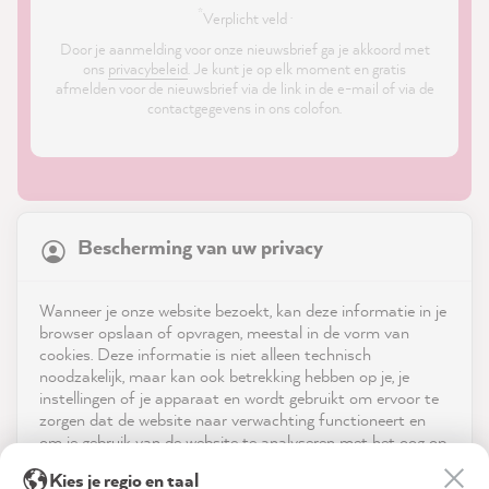
*
Verplicht veld ·
Door je aanmelding voor onze nieuwsbrief ga je akkoord met
ons
privacybeleid
. Je kunt je op elk moment en gratis
afmelden voor de nieuwsbrief via de link in de e-mail of via de
contactgegevens in ons colofon.
21,869
Reviews
Bescherming van uw privacy
4.9
rating
8,985
reviews
Shop
Wanneer je onze website bezoekt, kan deze informatie in je
reviews-io
browser opslaan of opvragen, meestal in de vorm van
Service
cookies. Deze informatie is niet alleen technisch
noodzakelijk, maar kan ook betrekking hebben op je, je
instellingen of je apparaat en wordt gebruikt om ervoor te
Neem contact op met
zorgen dat de website naar verwachting functioneert en
om je gebruik van de website te analyseren met het oog op
App downloaden
de optimalisering ervan, en om gepersonaliseerde
Julia K
Kies je regio en taal
advertenties aan te bieden via de diensten die in de
Verified Customer