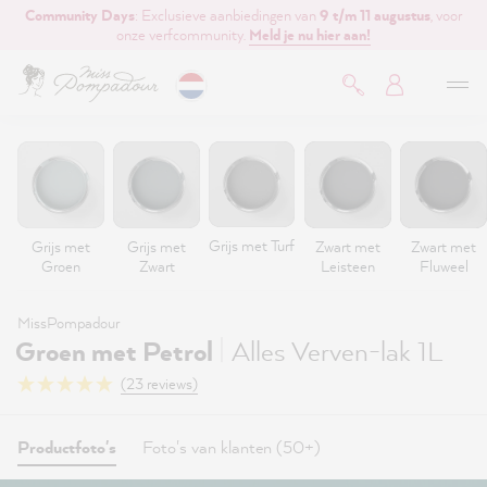
Community Days
: Exclusieve aanbiedingen van
9 t/m 11 augustus
, voor
de hoofdinhoud
onze verfcommunity.
Meld je nu hier aan!
Grijs met Turf
Grijs met
Grijs met
Zwart met
Zwart met
Groen
Zwart
Leisteen
Fluweel
MissPompadour
|
Groen met Petrol
Alles Verven-lak 1L
(23 reviews)
Productfoto's
Foto's van klanten (50+)