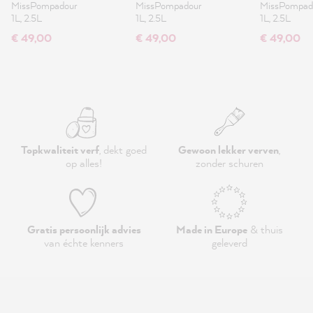
MissPompadour
MissPompadour
MissPompad
1L, 2.5L
1L, 2.5L
1L, 2.5L
€ 49,00
€ 49,00
€ 49,00
Topkwaliteit verf
, dekt goed
Gewoon lekker verven
,
op alles!
zonder schuren
Gratis persoonlijk advies
Made in Europe
& thuis
van échte kenners
geleverd