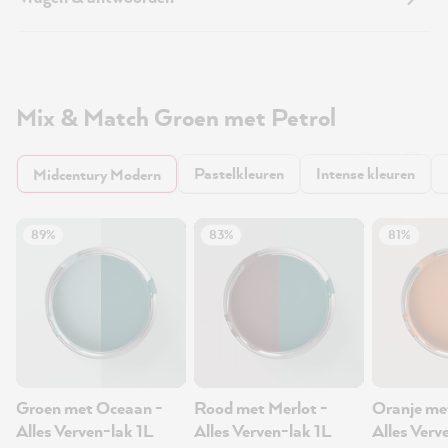
Mix & Match Groen met Petrol
Pastelkleuren
Intense kleuren
Midcentury Modern
89%
83%
81%
Groen met Oceaan -
Rood met Merlot -
Oranje me
Alles Verven-lak 1L
Alles Verven-lak 1L
Alles Verv