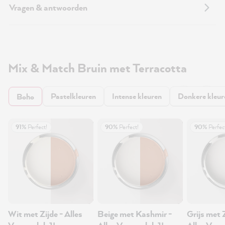
Vragen & antwoorden
Mix & Match Bruin met Terracotta
Pastelkleuren
Intense kleuren
Donkere kleur
Boho
91%
Perfect!
90%
Perfect!
90%
Perfec
Wit met Zijde - Alles
Beige met Kashmir -
Grijs met 