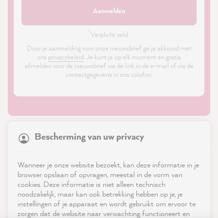
Aanmelden
*
Verplicht veld ·
Door je aanmelding voor onze nieuwsbrief ga je akkoord met
ons
privacybeleid
. Je kunt je op elk moment en gratis
afmelden voor de nieuwsbrief via de link in de e-mail of via de
contactgegevens in ons colofon.
21,899
Reviews
Bescherming van uw privacy
4.9
rating
8,992
reviews
Shop
Wanneer je onze website bezoekt, kan deze informatie in je
reviews-io
browser opslaan of opvragen, meestal in de vorm van
Service
cookies. Deze informatie is niet alleen technisch
noodzakelijk, maar kan ook betrekking hebben op je, je
instellingen of je apparaat en wordt gebruikt om ervoor te
Neem contact op met
zorgen dat de website naar verwachting functioneert en