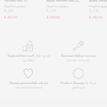
Verven-lak 1L
Alles Verven-lak 1L
Alles Verv
MissPompadour
MissPompadour
MissPompad
1L, 2.5L
1L, 2.5L
1L, 2.5L
€ 49,00
€ 49,00
€ 49,00
Topkwaliteit verf
, dekt goed
Gewoon lekker verven
,
op alles!
zonder schuren
Gratis persoonlijk advies
Made in Europe
& thuis
van échte kenners
geleverd