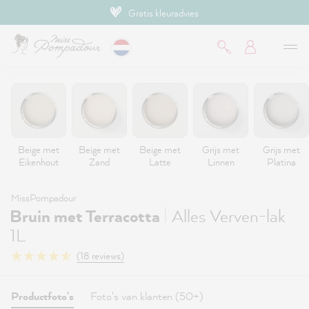
Gratis kleuradvies
de hoofdinhoud
Beige met
Beige met
Beige met
Grijs met
Grijs met
Eikenhout
Zand
Latte
Linnen
Platina
MissPompadour
|
Bruin met Terracotta
Alles Verven-lak
1L
(18 reviews)
Productfoto's
Foto's van klanten (50+)