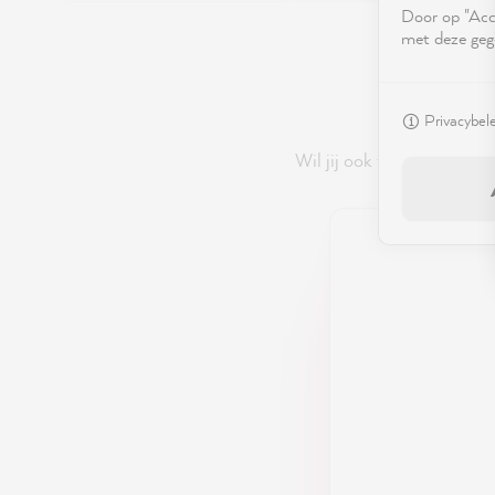
Door op "Acce
met deze geg
Privacybel
Wil jij ook van die hipp