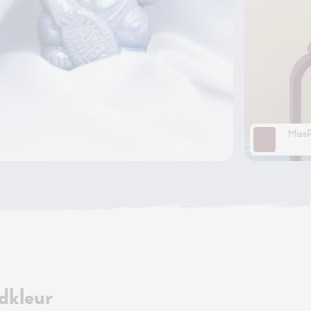
Miss
dkleur