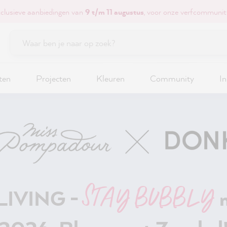
xclusieve aanbiedingen van
9 t/m 11 augustus
, voor onze verfcommunit
ten
Projecten
Kleuren
Community
In
STAY BUBBLY
LIVING -
m