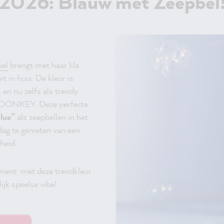
2026: Blauw met Zeepbel
el
brengt met haar lila
t in huis. De kleur is
 en nu zelfs als trendy
n DONKEY. Deze perfecte
lue”
als zeepbellen in het
dag te genieten van een
heid.
ement: met deze trendkleur
lijk speelse vibe!