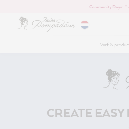
Community Days
: E
naar de hoofdinhoud
Verf & produc
CREATE EASY 