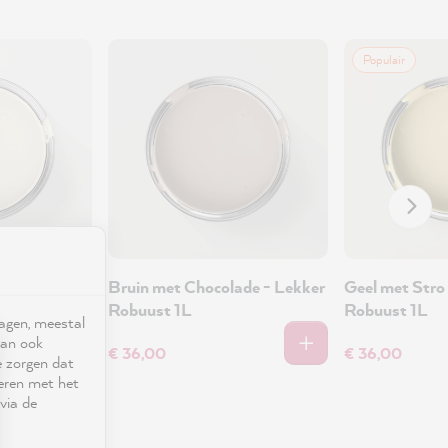
Populair
 Lekker
Bruin met Chocolade - Lekker
Geel met Stro
Robuust 1L
Robuust 1L
ragen, meestal
kan ook
€ 36,00
€ 36,00
e zorgen dat
seren met het
via de