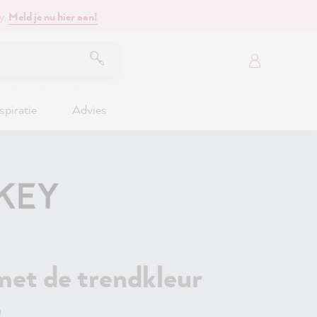
y.
Meld je nu hier aan!
spiratie
Advies
et de trendkleur