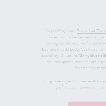
De prachtige kleur
Blauw met Zeepb
ondertoon frisheid en een vleugje pi
verkrijgbaar als muurverf, meubellak
decoratie met de Lucky Cat Avara va
aanvulling schittert in
“Shiny Bubble B
licht. Een speelse reminder om elke 
tikkeltje onbezorgd
Luchtig, levendig en toch een echt stat
geef je jouw interieur een heer