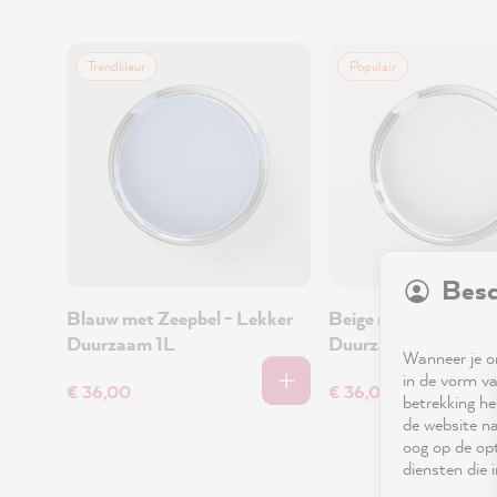
Trendkleur
Populair
Besc
Blauw met Zeepbel - Lekker
Beige met Kashmir -
Duurzaam 1L
Duurzaam 1L
Wanneer je on
in de vorm va
€ 36,00
€ 36,00
betrekking he
de website na
oog op de opt
diensten die