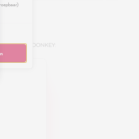
rroepbaar)
ie aanbieding bij DONKEY:
en