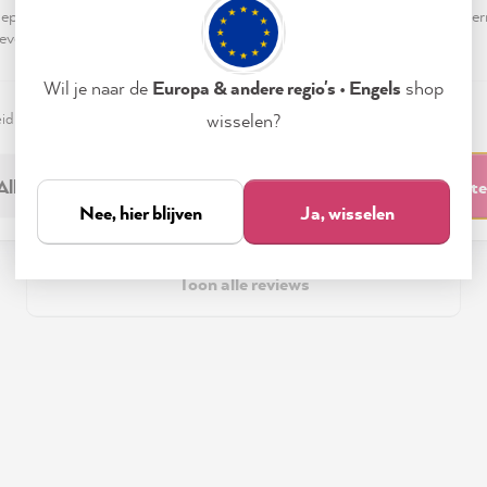
pteren & sluiten" te klikken, ga je vrijwillig akkoord (op elk moment he
evensverwerking.
1 month ago
1 mo
Wil je naar de
Europa & andere regio's • Engels
shop
eid
Colofon
Instellen
wisselen?
Alleen noodzakelijk
Accepteren & sluit
Nee, hier blijven
Ja, wisselen
Toon alle reviews