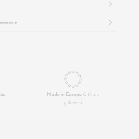
formatie
ies
Made in Europe
& thuis
geleverd