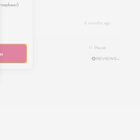
rroepbaar)
nth ago
6 months ago
Pause
en