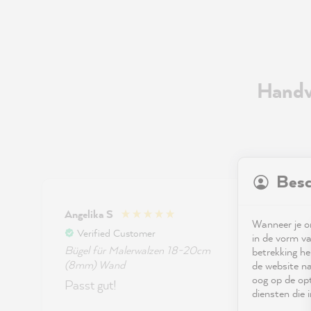
Handv
Besc
Angelika S
Anon
Wanneer je on
Verified Customer
Ver
in de vorm va
Bügel für Malerwalzen 18-20cm
Bügel 
betrekking he
(8mm) Wand
27cm G
de website na
oog op de opt
Passt gut!
I can'
diensten die
iron