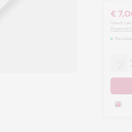
€ 7,
Inhoud:
1 per
Prijzen incl
Beschikbaa
H