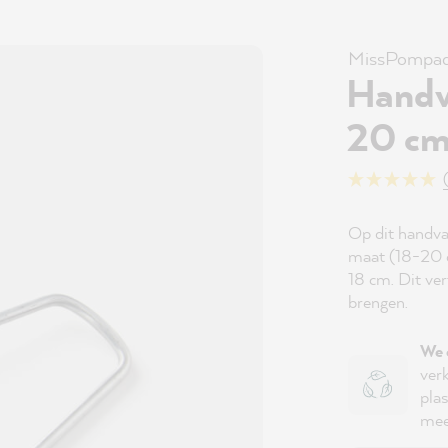
MissPompad
Handva
20 cm
Op dit handvat
maat (18-20 c
18 cm. Dit ve
brengen.
We 
ver
plas
mee