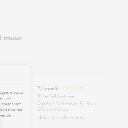
) muur
"\"Catrin B
"
ragen, meestal
Verified Customer
kan ook
16cm
Bügel für Malerwalzen 10-16cm
e zorgen dat
27cm Grifflänge
seren met het
via de
size
Holds the roll securely