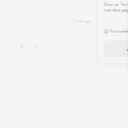
Door op "Acce
met deze geg
1 week ago
Privacybel