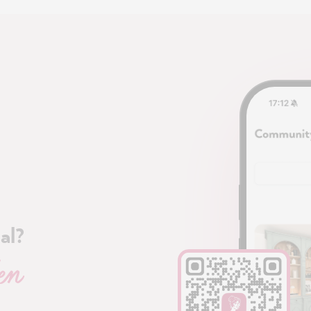
al?
en