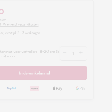
00
 stuk
. BTW en excl. verzendkosten
r, levertijd: 2 - 3 werkdagen
Hoeveelheid
andvat voor verfrollers 18-20 cm (8
mm) muur
In de winkelmand