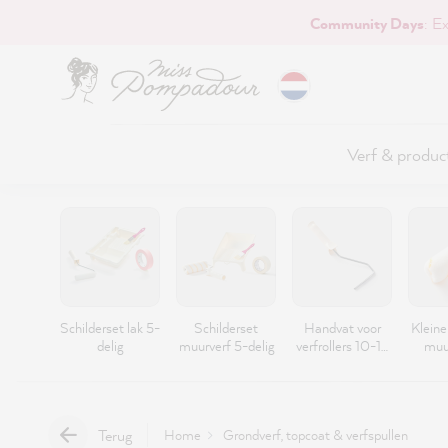
Community Days
: E
naar de hoofdinhoud
Verf & produc
Schilderset lak 5-
Schilderset
Handvat voor
Kleine 
delig
muurverf 5-delig
verfrollers 10-16
muu
cm
beha
handvatlengte 27
cm
Terug
Home
Grondverf, topcoat & verfspullen