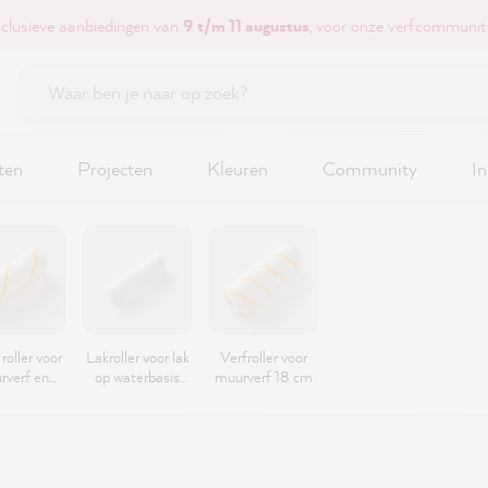
xclusieve aanbiedingen van
9 t/m 11 augustus
, voor onze verfcommunit
ten
Projecten
Kleuren
Community
In
roller voor
Lakroller voor lak
Verfroller voor
rverf en
op waterbasis
muurverf 18 cm
ngplak 12
10cm
cm