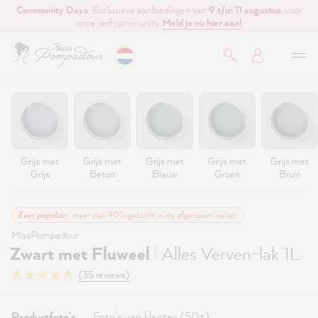
Community Days
: Exclusieve aanbiedingen van
9 t/m 11 augustus
, voor
de hoofdinhoud
onze verfcommunity.
Meld je nu hier aan!
Grijs met
Grijs met
Grijs met
Grijs met
Grijs met
Grijs
Beton
Blauw
Groen
Bruin
Zeer populair
: meer dan 901x gekocht in de afgelopen weken.
MissPompadour
|
Zwart met Fluweel
Alles Verven-lak 1L
(35 reviews)
Productfoto's
Foto's van klanten (50+)