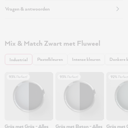
Vragen & antwoorden
Mix & Match Zwart met Fluweel
Pastelkleuren
Intense kleuren
Donkere k
Industrial
93%
Perfect!
93%
Perfect!
92%
Perfect
Grijs met Grijs - Alles
Grijs met Beton - Alles
Grijs met 