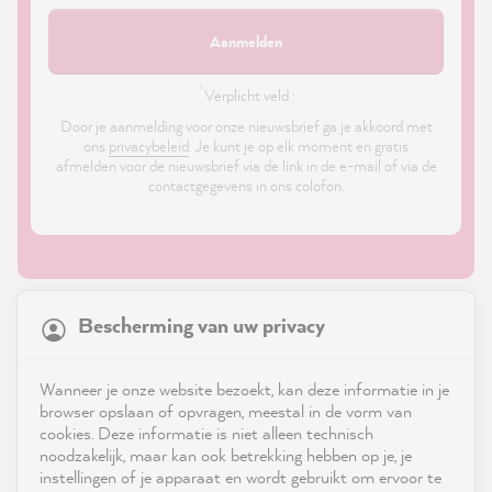
Aanmelden
*
Verplicht veld ·
Door je aanmelding voor onze nieuwsbrief ga je akkoord met
ons
privacybeleid
. Je kunt je op elk moment en gratis
afmelden voor de nieuwsbrief via de link in de e-mail of via de
contactgegevens in ons colofon.
21,831
Reviews
Bescherming van uw privacy
4.9
rating
8,972
reviews
Shop
Wanneer je onze website bezoekt, kan deze informatie in je
reviews-io
browser opslaan of opvragen, meestal in de vorm van
Service
cookies. Deze informatie is niet alleen technisch
noodzakelijk, maar kan ook betrekking hebben op je, je
instellingen of je apparaat en wordt gebruikt om ervoor te
Neem contact op met