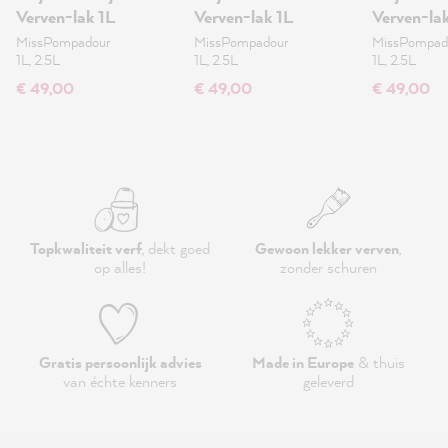
Verven-lak 1L
Verven-lak 1L
Verven-la
MissPompadour
MissPompadour
MissPompad
1L, 2.5L
1L, 2.5L
1L, 2.5L
€ 49,00
€ 49,00
€ 49,00
Topkwaliteit verf
, dekt goed
Gewoon lekker verven
,
op alles!
zonder schuren
Gratis persoonlijk advies
Made in Europe
& thuis
van échte kenners
geleverd