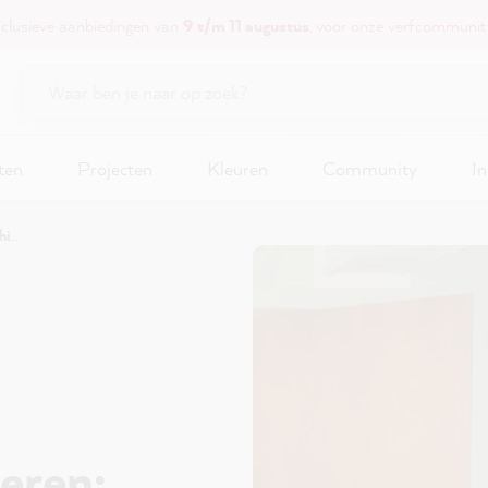
xclusieve aanbiedingen van
9 t/m 11 augustus
, voor onze verfcommunit
ten
Projecten
Kleuren
Community
In
 tips
eren: