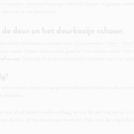
sPompadour plamuur
kun je gemakkelijk foutjes of gaatjes verbe
alles wat er los kan komen.
 de deur en het deurkozijn schoon
 deurkozijn het beste ontvetten met
Schoonmaken Maar - Miss
lauw water. Neem daarna alles goed af met schoon water. Het is
stof en vet
. Bijtende of andere chemische middelen zijn niet nodi
ig?
 scharnieren, sloten en aangrenzende oppervlakken zoals muren 
e afplakken.
 tape altijd direct na elke verflaag, terwijl de verf nog nat is. Zo
 van de deur of het deurkozijn meetrekt. Plak voor de volgende l