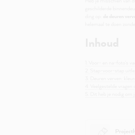
Heb je misschien van di
geschilderde binnendeur
ding op:
de deuren verv
helemaal te doen zonde
Inhoud
1. Voor- en na-foto's v
2. Stap-voor-stap uitl
3. Deuren verven: kleu
4. Veelgestelde vragen 
5. Dit heb je nodig om j
Project