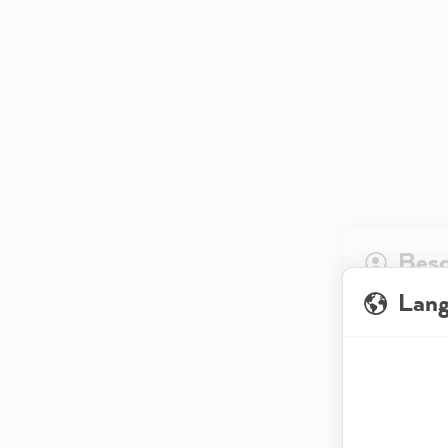
Besc
Lan
Wanneer je on
in de vorm va
betrekking he
de website na
oog op de opt
diensten die