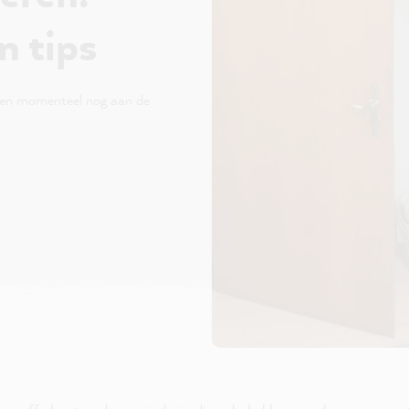
n tips
ken momenteel nog aan de