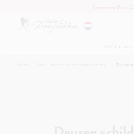
Community Days
: E
naar de hoofdinhoud
Verf & produc
Home
Gids
Trappen, deuren en ramen verven Maar
Deuren schilderen: stappenplan en
Deuren schild