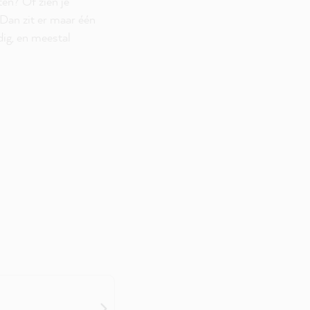
ten? Of zien je
 Dan zit er maar één
ig, en meestal