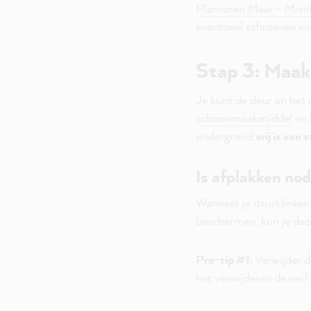
Plamuren Maar - Mis
eventueel schroeven en 
Stap 3: Maak
Je kunt de deur en het
schoonmaakmiddel
en 
ondergrond
vrij is van 
Is afplakken nod
Wanneer je deurklinken,
beschermen, kun je dez
Pro-tip #1:
Verwijder de
het verwijderen de verf