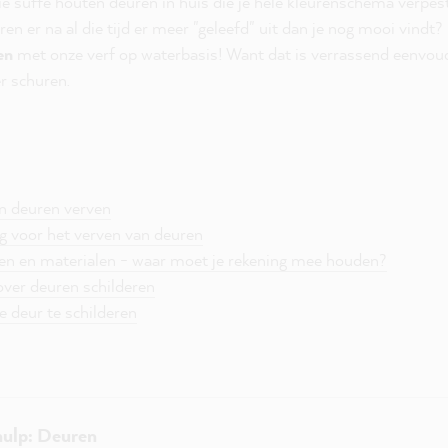
e suffe houten deuren in huis die je hele kleurenschema verpes
en er na al die tijd er meer "geleefd" uit dan je nog mooi vindt?
en
met onze verf op waterbasis! Want dat is verrassend eenvoud
r schuren.
an deuren verven
eg voor het verven van deuren
ren en materialen - waar moet je rekening mee houden?
over deuren schilderen
e deur te schilderen
hulp: Deuren