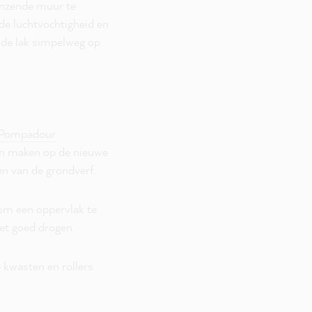
renzende muur te
 de luchtvochtigheid en
 de lak simpelweg op
Pompadour
en maken op de nieuwe
n van de grondverf.
om een oppervlak te
het goed drogen.
 kwasten en rollers