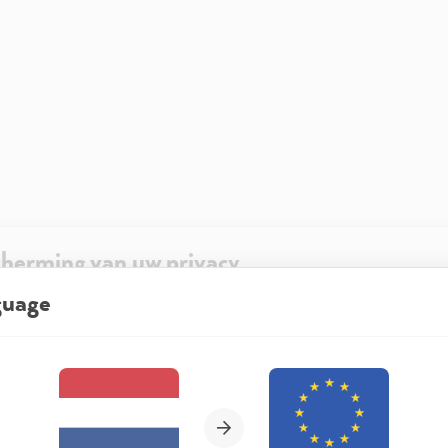
herming van uw privacy
guage
ze website bezoekt, kan deze informatie in je browser opslaan of opv
n cookies. Deze informatie is niet alleen technisch noodzakelijk, maar 
Kies je regio en taal
bben op je, je instellingen of je apparaat en wordt gebruikt om ervoor t
ar verwachting functioneert en om je gebruik van de website te analy
imalisering ervan, en om gepersonaliseerde advertenties aan te bieden 
 in de verklaring inzake gegevensbescherming worden genoemd.