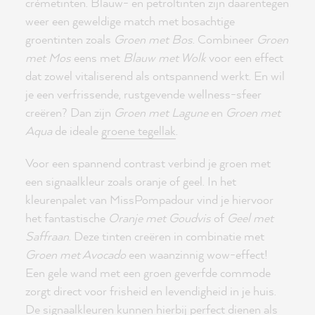
crémetinten. Blauw- en petroltinten zijn daarentegen
weer een geweldige match met bosachtige
groentinten zoals
Groen met Bos
. Combineer
Groen
met Mos
eens met
Blauw met Wolk
voor een effect
dat zowel vitaliserend als ontspannend werkt. En wil
je een verfrissende, rustgevende wellness-sfeer
creëren? Dan zijn
Groen met Lagune
en
Groen met
Aqua
de ideale
groene tegellak
.
Voor een spannend contrast verbind je groen met
een signaalkleur zoals oranje of geel. In het
kleurenpalet van MissPompadour vind je hiervoor
het fantastische
Oranje met Goudvis
of
Geel met
Saffraan
. Deze tinten creëren in combinatie met
Groen met Avocado
een waanzinnig wow-effect!
Een gele wand met een groen geverfde commode
zorgt direct voor frisheid en levendigheid in je huis.
De signaalkleuren kunnen hierbij perfect dienen als