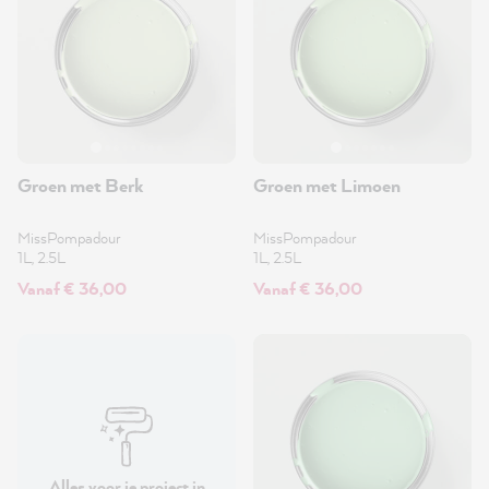
Groen met Berk
Groen met Limoen
MissPompadour
MissPompadour
1L, 2.5L
1L, 2.5L
Vanaf € 36,00
Vanaf € 36,00
Alles voor je project in