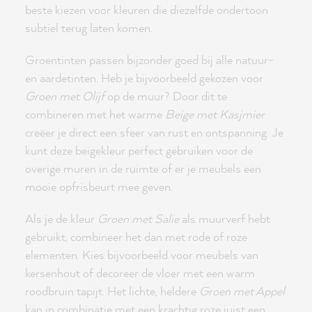
beste kiezen voor kleuren die diezelfde ondertoon
subtiel terug laten komen.
Groentinten passen bijzonder goed bij alle natuur-
en aardetinten. Heb je bijvoorbeeld gekozen voor
Groen met Olijf
op de muur? Door dit te
combineren met het warme
Beige met Kasjmier
creëer je direct een sfeer van rust en ontspanning. Je
kunt deze beigekleur perfect gebruiken voor de
overige muren in de ruimte of er je meubels een
mooie opfrisbeurt mee geven.
Als je de kleur
Groen met Salie
als muurverf hebt
gebruikt, combineer het dan met rode of roze
elementen. Kies bijvoorbeeld voor meubels van
kersenhout of decoreer de vloer met een warm
roodbruin tapijt. Het lichte, heldere
Groen met Appel
kan in combinatie met een krachtig roze juist een