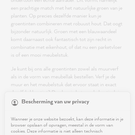
een prachtige match met het natuurlijke groen van je
planten. Op precies dezelfde manier kun je
groentinten combineren met robuust hout. Dat oogt
bijzonder natuurlijk. Groen met een blauwaandeel
komt daarnaast ook fantastisch tot zijn recht in
combinatie met eikenhout, of dat nu een parketvloer
is of een mooi meubelstuk.
Je kunt bij ons alle groentinten zowel als muurverf
als in de vorm van meubellak bestellen. Verf je de
muur en het meubelstuk dat ervoor staat in exact
21,867
Reviews
dezelfde kleurtint? Dan kun je het meubel optisch in
de muur laten opgaan. Dit zorgt bovendien voor een
Bescherming van uw privacy
oase van rust in de kamer.
4.9
rating
8,984
reviews
Wanneer je onze website bezoekt, kan deze informatie in je
Of doe het juist precies omgekeerd: zet je
reviews-io
browser opslaan of opvragen, meestal in de vorm van
meubelstuk volop in de schijnwerpers door het te
cookies. Deze informatie is niet alleen technisch