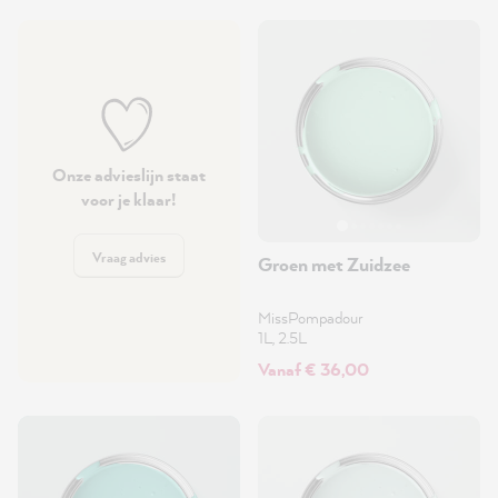
Onze advieslijn staat
voor je klaar!
Vraag advies
Groen met Zuidzee
MissPompadour
1L, 2.5L
Vanaf € 36,00