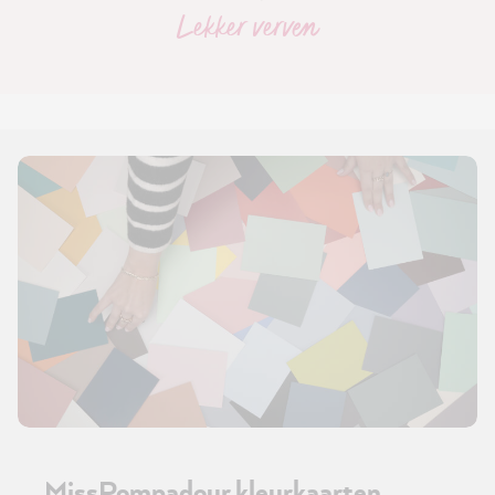
Lekker verven
MissPompadour kleurkaarten