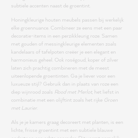
subtiele accenten naast de groentint.
Honingkleurige houten meubels passen bij werkelijk
elke groennuance. Combineer ze eens met een paar
decoratie-items in een perzikkleurig roze. Samen
met gouden of messingkleurige elementen zoals
kandelaars of tafelpoten creëer je een elegant en
harmonieus geheel. Ook roségoud, koper of zilver
laten zich prachtig combineren met de meest
uiteenlopende groentinten. Ga je liever voor een
luxueuze stijl? Gebruik dan in plaats van roze een
diep wijnrood zoals
Rood met Merlot
, het liefst in
combinatie met een olijftint zoals het rijke
Groen
met Laurier
.
Als je je kamers graag decoreert met planten, is een
lichte, frisse groentint met een subtiele blauwe
ondertoon een echte aanrader. Dit vormt namelijk