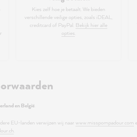
b
Kies zelf hoe je betaalt. We bieden
verschillende veilige opties, zoals iDEAL,
creditcard of PayPal.
Bekijk hier alle
r
opties
.
oorwaarden
rland en België
.
ndere EU-landen verwijzen wij naar
www.misspompadour.com
e
our.ch
.