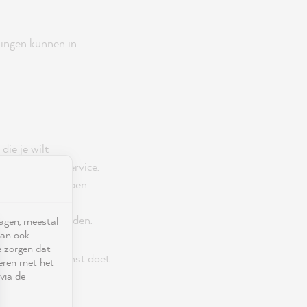
lingen kunnen in
ie je wilt
onze klantenservice.
 de vervolgstappen
mogelijk te houden.
ragen, meestal
kan ook
e zorgen dat
. De bezorgdienst doet
seren met het
via de