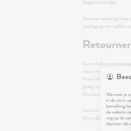
langste levertijd.
Houd er rekening mee d
overleg op een pallet w
Retourne
Soms heb je simpelweg 
retourneren? Neem dan 
Besc
Houd hiervoor je beste
graag met je. Houd er r
duurzaamheidsoverwegin
Wanneer je on
in de vorm va
betrekking he
Het kan weleens voorko
de website na
oog op de opt
dit onder andere wanne
diensten die