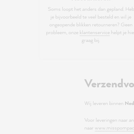
Soms loopt het anders dan gepland. He
je bijvoorbeeld te veel besteld en wil je
ongeopende blikken retourneren? Geen
probleem, onze
klantenservice
helpt je hie
graag bij.
Verzendv
Wij leveren binnen
Nede
Voor leveringen naar a
naar
www.misspompad