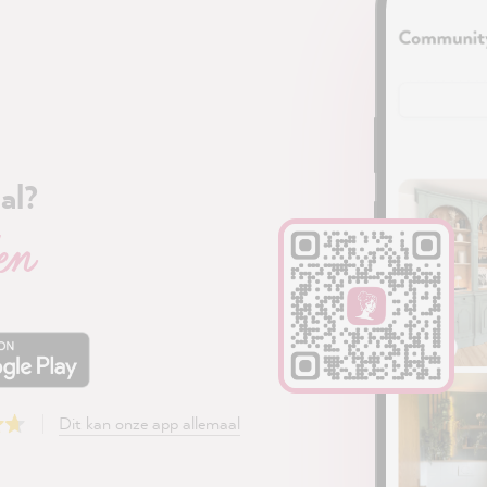
al?
en
Dit kan onze app allemaal