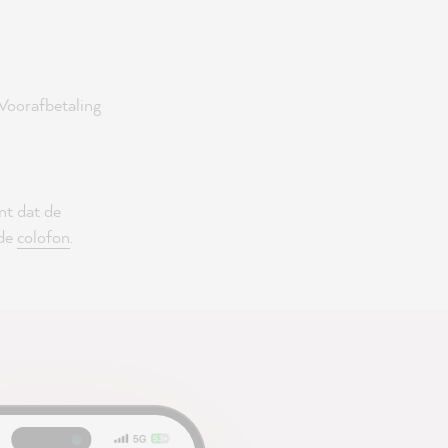
 Voorafbetaling
nt dat de
 de
colofon
.