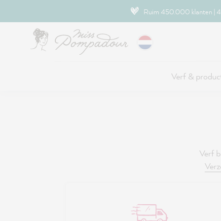
naar de hoofdinhoud
Ruim 450.000 klanten | 4.
Verf & produc
Verf b
Ver