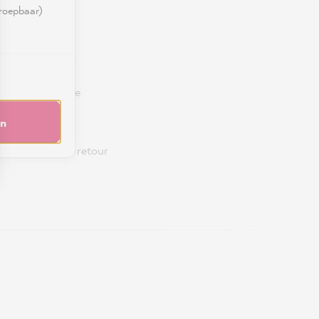
rroepbaar)
terug. Wil je de
en
duren. Nadat de retour