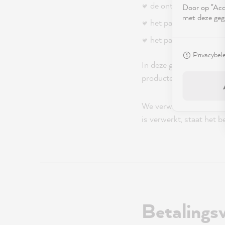
de ontvanger niet k
Door op "Acce
met deze geg
het pakket niet op ti
het pakket onderweg 
Privacybel
In deze gevallen sturen
producten alsnog ontva
We verwerken retouren z
is verwerkt, staat het 
Betalings