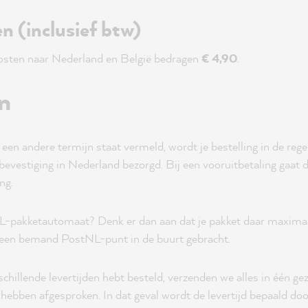
n (inclusief btw)
osten naar Nederland en België bedragen
€ 4,90
.
n
t een andere termijn staat vermeld, wordt je bestelling in de rege
evestiging in Nederland bezorgd. Bij een vooruitbetaling gaat d
ng.
L-pakketautomaat? Denk er dan aan dat je pakket daar maximaal 
 een bemand PostNL-punt in de buurt gebracht.
schillende levertijden hebt besteld, verzenden we alles in één ge
 hebben afgesproken. In dat geval wordt de levertijd bepaald doo