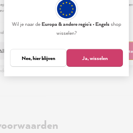
an worden gevonden
pteren & sluiten" te klikken, ga je vrijwillig akkoord (op elk moment he
evensverwerking.
jd is opgehaald bij het pakketpunt
naar jou beschadigd is geraakt
Wil je naar de
Europa & andere regio's • Engels
shop
eid
Colofon
Instellen
wisselen?
 we je een e-mail en stortten we het aankoopbedrag automatisch 
ngen? Plaats dan gerust een nieuwe bestelling.
Alleen noodzakelijk
Accepteren & sluit
Nee, hier blijven
Ja, wisselen
o snel mogelijk. In uitzonderlijke gevallen kan dit tot 3 weken 
bedrag normaal gesproken binnen een week weer op je rekening.
voorwaarden