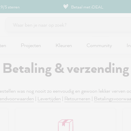
9/5 sterren
Betaal met iDEAL
ten
Projecten
Kleuren
Community
In
Betaling & verzending
estellen was nog nooit zo eenvoudig en gewoon lekker verven oo
zendvoorwaarden
|
Levertijden
|
Retourneren
|
Betalingsvoorwa