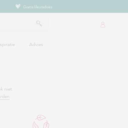
Gratis kleuradvies
spiratie
Advies
k niet.
arden