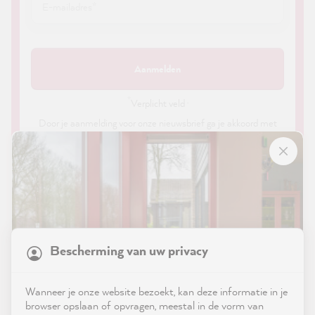
Aanmelden
*
Verplicht veld ·
Door je aanmelding voor onze nieuwsbrief ga je akkoord met
ons
privacybeleid
. Je kunt je op elk moment en gratis
afmelden voor de nieuwsbrief via de link in de e-mail of via de
contactgegevens in ons colofon.
21,867
Reviews
Bescherming van uw privacy
4.9
rating
8,984
reviews
Shop
Wanneer je onze website bezoekt, kan deze informatie in je
reviews-io
browser opslaan of opvragen, meestal in de vorm van