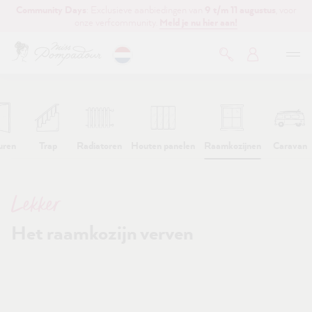
Community Days
: Exclusieve aanbiedingen van
9 t/m 11 augustus
, voor
de hoofdinhoud
onze verfcommunity.
Meld je nu hier aan!
uren
Trap
Radiatoren
Houten panelen
Raamkozijnen
Caravan
Lekker
Het raamkozijn verven