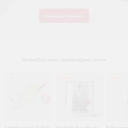
Start nu de Projecthulp
Bestsellers voor raamkozijnen verven
%
Populair
Populair
Schilderset lak 5-delig
Hechtblocken Maar -
Schoonma