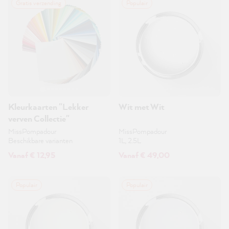
Gratis verzending
Populair
Kleurkaarten "Lekker
Wit met Wit
verven Collectie"
MissPompadour
MissPompadour
Beschikbare varianten
1L, 2.5L
Vanaf € 12,95
Vanaf € 49,00
Populair
Populair