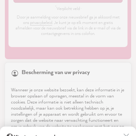
*
Verplicht veld ·
Door je aanmelding voor onze nieuwsbrief ga je akkoord met
ons
privacybeleid
. Je kunt je op elk moment en gratis
afmelden voor de nieuwsbrief via de link in de e-mail of via de
contactgegevens in ons colofon.
21,847
Reviews
Bescherming van uw privacy
4.9
rating
8,976
reviews
Shop
Wanneer je onze website bezoekt, kan deze informatie in je
reviews-io
browser opslaan of opvragen, meestal in de vorm van
Service
cookies. Deze informatie is niet alleen technisch
noodzakelijk, maar kan ook betrekking hebben op je, je
instellingen of je apparaat en wordt gebruikt om ervoor te
Neem contact op met
zorgen dat de website naar verwachting functioneert en
om je gebruik van de website te analyseren met het oog op
App downloaden
de optimalisering ervan, en om gepersonaliseerde
Anonym