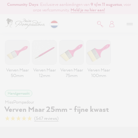
Community Days
: Exclusieve aanbiedingen van
9 t/m 11 augustus
, voor
de hoofdinhoud
onze verfcommunity.
Meld je nu hier aan!
Verven Maar
Verven Maar
Verven Maar
Verven Maar
50mm
12mm
75mm
100mm
Handgemaakt
MissPompadour
Verven Maar 25mm - fijne kwast
(547 reviews)