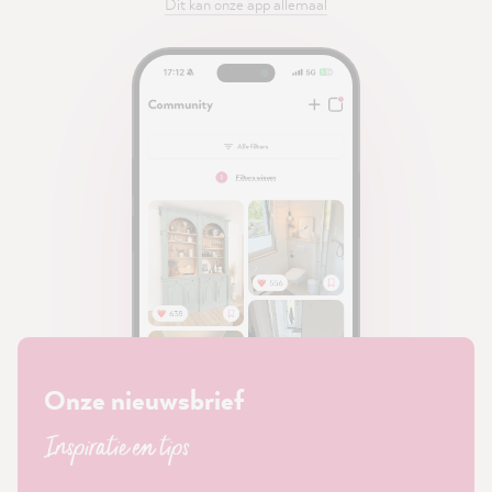
Dit kan onze app allemaal
Onze nieuwsbrief
Inspiratie en tips