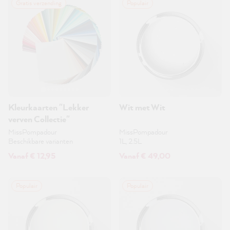
Gratis verzending
Populair
Kleurkaarten "Lekker
Wit met Wit
verven Collectie"
MissPompadour
MissPompadour
Beschikbare varianten
1L, 2.5L
Vanaf € 12,95
Vanaf € 49,00
Populair
Populair