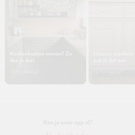
Keukenkastjes verven? Zo
Houten meubels 
doe je dat!
pak je dat aan
12 Min leestijd
12 Min leestijd
Ken je onze app al?