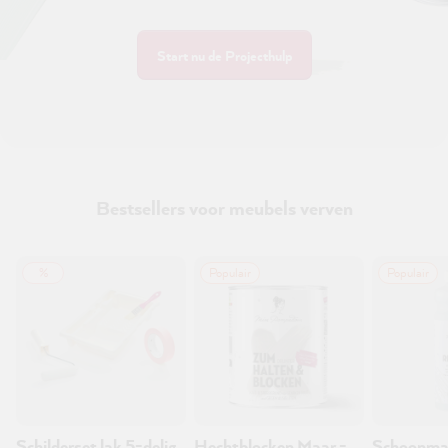
Start nu de Projecthulp
Bestsellers voor meubels verven
%
Populair
Populair
Schilderset lak 5-delig
Hechtblocken Maar -
Schoonma