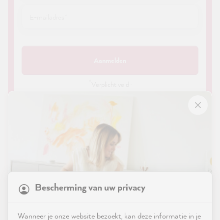
Aanmelden
*
Verplicht veld ·
Door je aanmelding voor onze nieuwsbrief ga je akkoord met
ons
privacybeleid
. Je kunt je op elk moment en gratis
afmelden voor de nieuwsbrief via de link in de e-mail of via de
contactgegevens in ons colofon.
21,835
Reviews
Bescherming van uw privacy
4.9
rating
8,972
reviews
Shop
Wanneer je onze website bezoekt, kan deze informatie in je