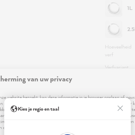
1L
2.
Hoeveelheid
verf
Verfvariant
herming van uw privacy
Dekking
ze website bezoekt, kan deze informatie in je browser opslaan of opv
Opmerking
: 
n cookies. Deze informatie is niet alleen technisch noodzakelijk, maar 
iets meer verf
Kies je regio en taal
bben op je, je instellingen of je apparaat en wordt gebruikt om ervoor t
ar verwachting functioneert en om je gebruik van de website te analy
imalisering ervan, en om gepersonaliseerde advertenties aan te bieden 
 in de verklaring inzake gegevensbescherming worden genoemd.