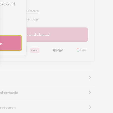
0 €
rroepbaar)
. BTW en excl. verzendkosten
r, levertijd: 2 - 3 werkdagen
In de winkelmand
en
informatie
 retouren