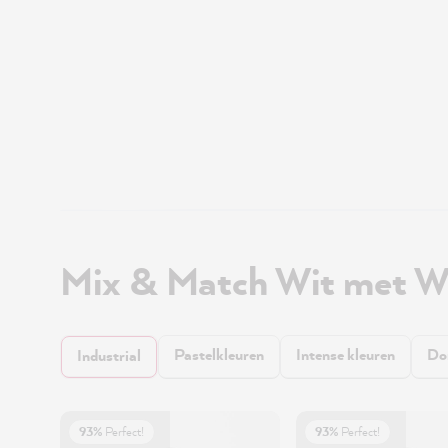
Mix & Match Wit met W
Pastelkleuren
Intense kleuren
Do
Industrial
93%
Perfect!
93%
Perfect!