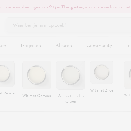
xclusieve aanbiedingen van
9 t/m 11 augustus
, voor onze verfcommunit
ten
Projecten
Kleuren
Community
In
Wit met Zijde
t Vanille
Wit
Wit met Gember
Wit met Linden
Groen