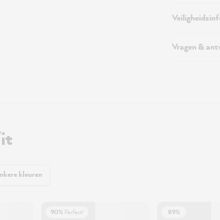
Veiligheidsin
Vragen & an
it
nkere kleuren
90%
Perfect!
89%