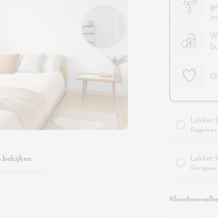
ge
me
We
bu
Ge
Lekker 
Elegant en 
Lekker 
n bekijken
Reinigbaar 
Kleurhoeveelhei