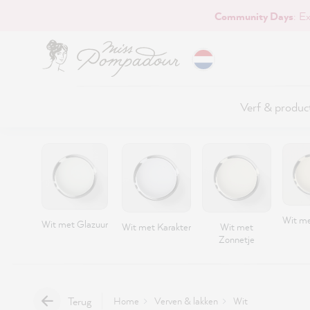
Community Days
: E
naar de hoofdinhoud
Verf & produc
Wit me
Wit met Glazuur
Wit met Karakter
Wit met
Zonnetje
Terug
Home
Verven & lakken
Wit