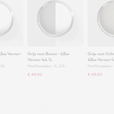
Alles Verven-
Grijs met Beton - Alles
Grijs met Och
Verven-lak 1L
Alles Verven-l
2.5L
MissPompadour
•
1L, 2.5L
MissPompadour
€ 49,00
€ 49,00