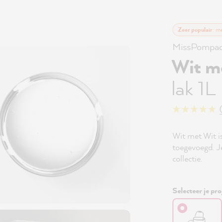
Zeer populair
: m
MissPompad
Wit m
lak 1L
Wit met Wit i
toegevoegd. Je
collectie.
Selecteer je pro