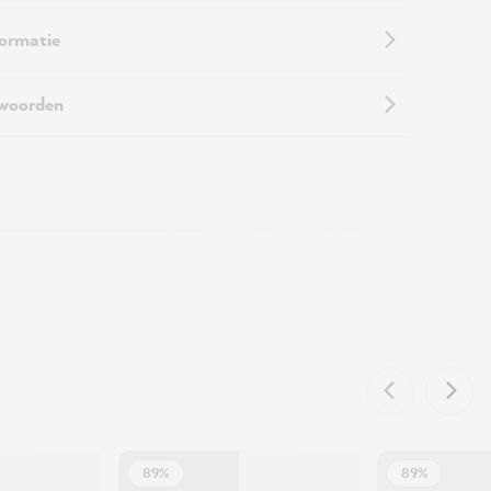
formatie
twoorden
89%
89%