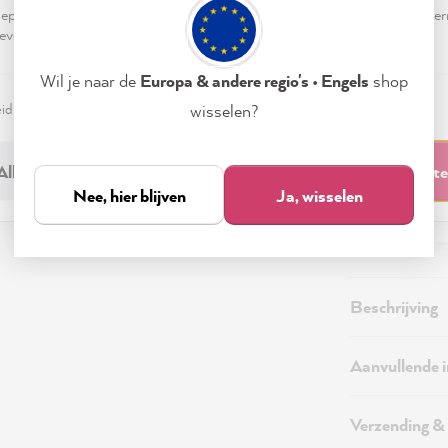
49,0
pteren & sluiten" te klikken, ga je vrijwillig akkoord (op elk moment he
evensverwerking.
Prijzen incl
Beschikbaa
Wil je naar de
Europa & andere regio's • Engels
shop
eid
Colofon
Instellen
wisselen?
Alleen noodzakelijk
Accepteren & sluit
Nee, hier blijven
Ja, wisselen
Beschrijving
Aanvullende 
Verzending &