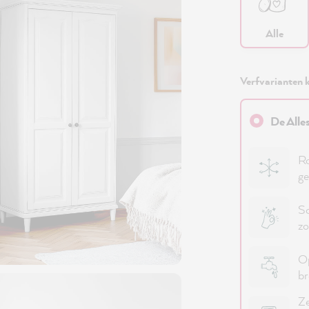
Alle
Verfvarianten k
De Alle
Ro
ge
Sc
zo
Op
b
Ze