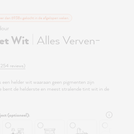
eer dan 6938x gekocht in de afgelopen weken.
our
|
et Wit
Alles Verven-
(254 reviews)
s een helder wit waaraan geen pigmenten zijn
 bent de helderste en meest stralende tint wit in de
ject (optioneel):