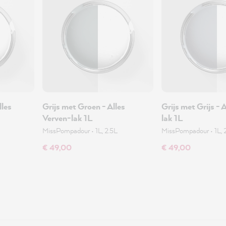
lles
Grijs met Groen - Alles
Grijs met Grijs - 
Verven-lak 1L
lak 1L
MissPompadour
•
1L, 2.5L
MissPompadour
•
1L, 
€ 49,00
€ 49,00