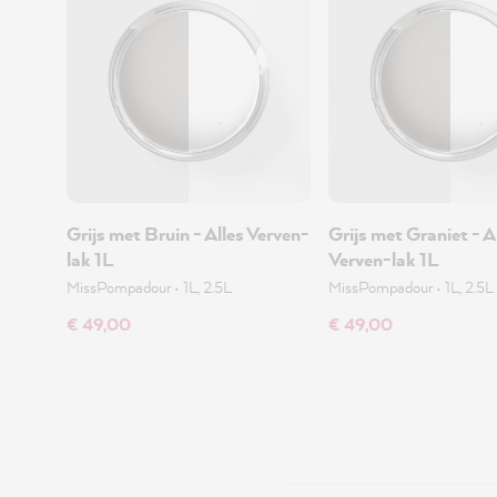
Grijs met Bruin - Alles Verven-
Grijs met Graniet - A
lak 1L
Verven-lak 1L
MissPompadour
•
1L, 2.5L
MissPompadour
•
1L, 2.5L
€ 49,00
€ 49,00