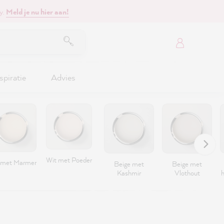
y.
Meld je nu hier aan!
spiratie
Advies
Wit met Poeder
 met Marmer
Beige met
Beige met
Kashmir
Vlothout