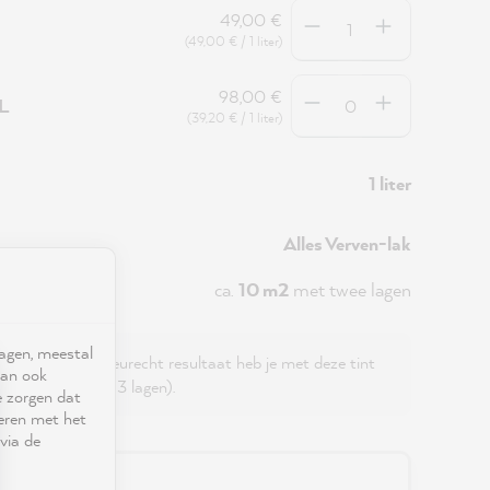
Hoeveelheid
49,00 €
(49,00 € / 1 liter)
Hoeveelheid
98,00 €
5L
(39,20 € / 1 liter)
1 liter
Alles Verven-lak
ca.
10 m2
met twee lagen
ragen, meestal
Voor een egaal, kleurecht resultaat heb je met deze tint
kan ook
 nodig (ongeveer 3 lagen).
e zorgen dat
seren met het
via de