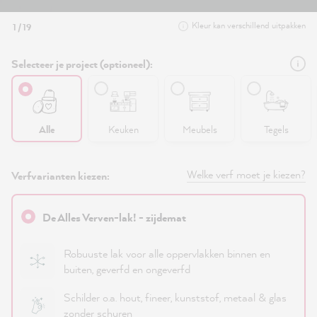
Kleur kan verschillend uitpakken
1 / 19
Selecteer je project (optioneel):
Alle
Keuken
Meubels
Tegels
Welke verf moet je kiezen?
Verfvarianten kiezen:
De Alles Verven-lak! - zijdemat
Robuuste lak voor alle oppervlakken binnen en
buiten, geverfd en ongeverfd
Schilder o.a. hout, fineer, kunststof, metaal & glas
zonder schuren