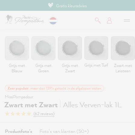
Gratis kleuradvies
de hoofdinhoud
Grijs met Turf
Grijs met
Grijs met
Grijs met
Zwart met
Blauw
Groen
Zwart
Leisteen
Zeer populair
: meer dan 1391x gekocht in de afgelopen weken.
MissPompadour
|
Zwart met Zwart
Alles Verven-lak 1L
(62 reviews)
Productfoto's
Foto's van klanten (50+)