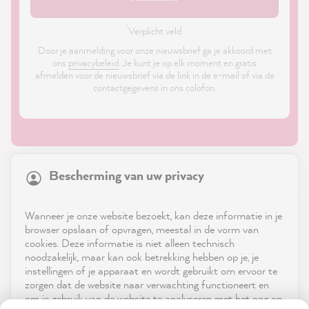
*
Verplicht veld ·
Door je aanmelding voor onze nieuwsbrief ga je akkoord met
ons
privacybeleid
. Je kunt je op elk moment en gratis
afmelden voor de nieuwsbrief via de link in de e-mail of via de
contactgegevens in ons colofon.
21,904
Reviews
Bescherming van uw privacy
4.9
rating
8,995
reviews
Shop
Wanneer je onze website bezoekt, kan deze informatie in je
reviews-io
browser opslaan of opvragen, meestal in de vorm van
Service
cookies. Deze informatie is niet alleen technisch
noodzakelijk, maar kan ook betrekking hebben op je, je
instellingen of je apparaat en wordt gebruikt om ervoor te
Neem contact op met
zorgen dat de website naar verwachting functioneert en
om je gebruik van de website te analyseren met het oog op