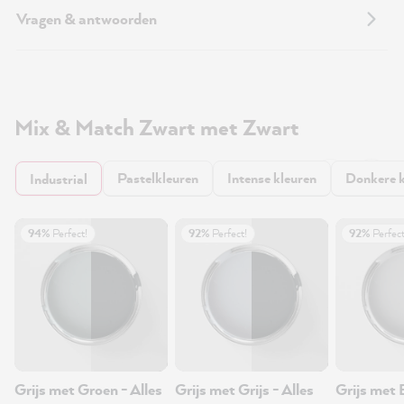
Vragen & antwoorden
Mix & Match Zwart met Zwart
Pastelkleuren
Intense kleuren
Donkere k
Industrial
94%
Perfect!
92%
Perfect!
92%
Perfect
Grijs met Groen - Alles
Grijs met Grijs - Alles
Grijs met 