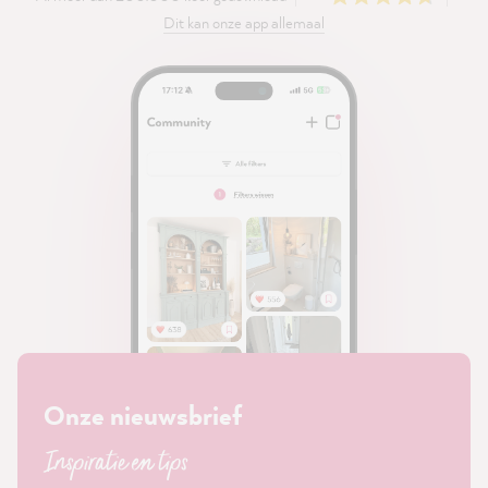
Dit kan onze app allemaal
Onze nieuwsbrief
Inspiratie en tips