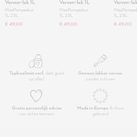
Verven-lak 1L
Verven-lak 1L
Verven-la
MissPompadour
MissPompadour
MissPompad
1L, 2.5L
1L, 2.5L
1L, 2.5L
€ 49,00
€ 49,00
€ 49,00
Topkwaliteit verf
, dekt goed
Gewoon lekker verven
,
op alles!
zonder schuren
Gratis persoonlijk advies
Made in Europe
& thuis
van échte kenners
geleverd