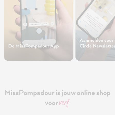
Aanmelden voor
De MissPompadour App
Circle Newslette
MissPompadour is jouw online shop
verf
voor