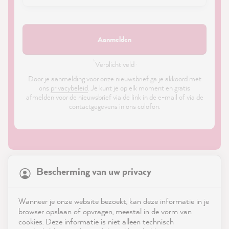
Aanmelden
*
Verplicht veld ·
Door je aanmelding voor onze nieuwsbrief ga je akkoord met
ons
privacybeleid
. Je kunt je op elk moment en gratis
afmelden voor de nieuwsbrief via de link in de e-mail of via de
contactgegevens in ons colofon.
21,903
Reviews
Bescherming van uw privacy
4.9
rating
8,993
reviews
Shop
Wanneer je onze website bezoekt, kan deze informatie in je
reviews-io
browser opslaan of opvragen, meestal in de vorm van
Service
cookies. Deze informatie is niet alleen technisch