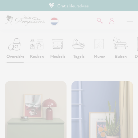
Gratis kleuradvies
de hoofdinhoud
Overzicht
Keuken
Meubels
Tegels
Muren
Buiten
D