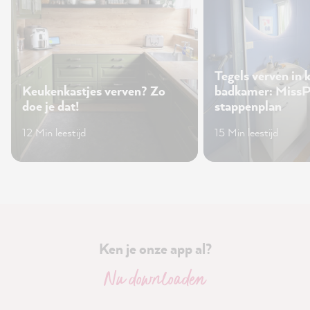
Tegels verven in 
Keukenkastjes verven? Zo
badkamer: Miss
doe je dat!
stappenplan
12 Min leestijd
15 Min leestijd
Ken je onze app al?
Nu downloaden