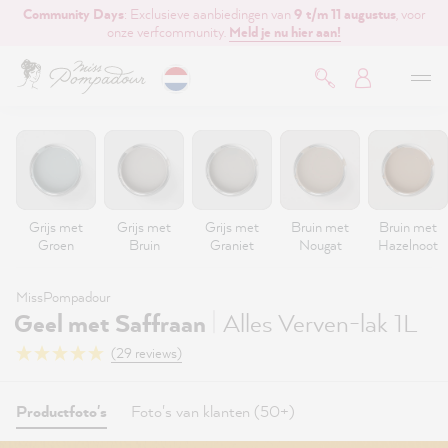
Community Days
: Exclusieve aanbiedingen van
9 t/m 11 augustus
, voor
de hoofdinhoud
onze verfcommunity.
Meld je nu hier aan!
Grijs met
Grijs met
Grijs met
Bruin met
Bruin met
Groen
Bruin
Graniet
Nougat
Hazelnoot
MissPompadour
|
Geel met Saffraan
Alles Verven-lak 1L
(29 reviews)
Productfoto's
Foto's van klanten (50+)