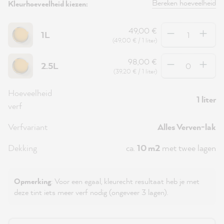
Bereken hoeveelheid
Kleurhoeveelheid kiezen:
Hoeveelheid
49,00 €
1L
(49,00 € / 1 liter)
Hoeveelheid
98,00 €
2.5L
(39,20 € / 1 liter)
Hoeveelheid
1 liter
verf
Verfvariant
Alles Verven-lak
Dekking
ca.
10 m2
met twee lagen
Opmerking
: Voor een egaal, kleurecht resultaat heb je met
deze tint iets meer verf nodig (ongeveer 3 lagen).