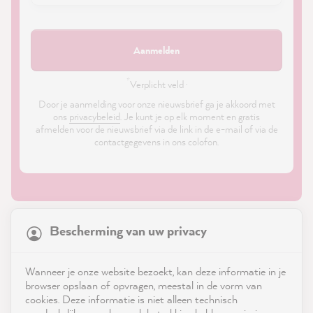
Aanmelden
*
Verplicht veld ·
Door je aanmelding voor onze nieuwsbrief ga je akkoord met
ons
privacybeleid
. Je kunt je op elk moment en gratis
afmelden voor de nieuwsbrief via de link in de e-mail of via de
contactgegevens in ons colofon.
21,818
Reviews
Bescherming van uw privacy
4.9
rating
8,963
reviews
Shop
Wanneer je onze website bezoekt, kan deze informatie in je
reviews-io
browser opslaan of opvragen, meestal in de vorm van
Service
cookies. Deze informatie is niet alleen technisch