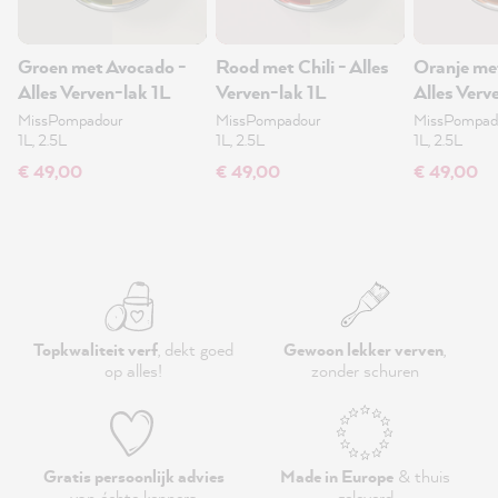
Groen met Avocado -
Rood met Chili - Alles
Oranje me
Alles Verven-lak 1L
Verven-lak 1L
Alles Verv
MissPompadour
MissPompadour
MissPompad
1L, 2.5L
1L, 2.5L
1L, 2.5L
€ 49,00
€ 49,00
€ 49,00
Topkwaliteit verf
, dekt goed
Gewoon lekker verven
,
op alles!
zonder schuren
Gratis persoonlijk advies
Made in Europe
& thuis
van échte kenners
geleverd