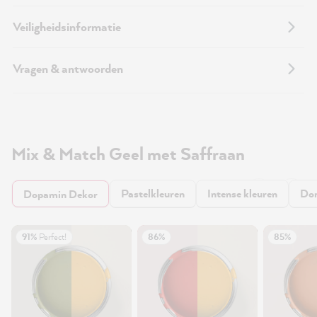
Veiligheidsinformatie
Vragen & antwoorden
Mix & Match Geel met Saffraan
Pastelkleuren
Intense kleuren
Don
Dopamin Dekor
91%
Perfect!
86%
85%