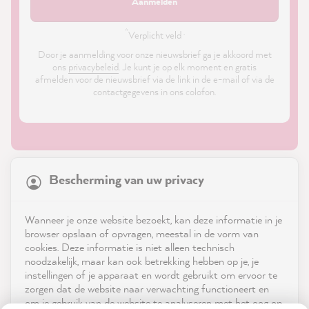
Aanmelden
*
Verplicht veld ·
Door je aanmelding voor onze nieuwsbrief ga je akkoord met
ons
privacybeleid
. Je kunt je op elk moment en gratis
afmelden voor de nieuwsbrief via de link in de e-mail of via de
contactgegevens in ons colofon.
21,863
Reviews
Bescherming van uw privacy
4.9
rating
8,980
reviews
Shop
Wanneer je onze website bezoekt, kan deze informatie in je
reviews-io
browser opslaan of opvragen, meestal in de vorm van
Service
cookies. Deze informatie is niet alleen technisch
noodzakelijk, maar kan ook betrekking hebben op je, je
instellingen of je apparaat en wordt gebruikt om ervoor te
Neem contact op met
zorgen dat de website naar verwachting functioneert en
om je gebruik van de website te analyseren met het oog op