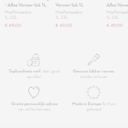
- Alles Verven-lak 1L
Verven-lak 1L
Alles Verv
MissPompadour
MissPompadour
MissPompad
1L, 2.5L
1L, 2.5L
1L, 2.5L
€ 49,00
€ 49,00
€ 49,00
Topkwaliteit verf
, dekt goed
Gewoon lekker verven
,
op alles!
zonder schuren
Gratis persoonlijk advies
Made in Europe
& thuis
van échte kenners
geleverd