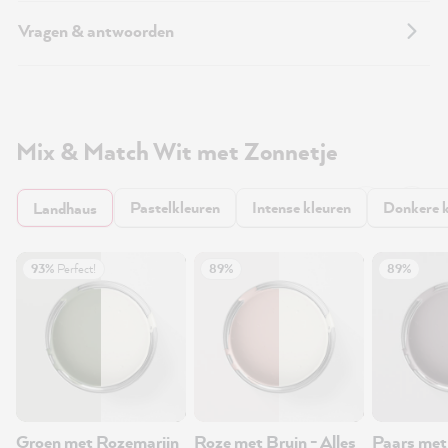
Vragen & antwoorden
Mix & Match Wit met Zonnetje
Pastelkleuren
Intense kleuren
Donkere k
Landhaus
93%
Perfect!
89%
89%
Groen met Rozemarijn
Roze met Bruin - Alles
Paars met