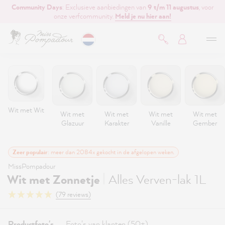
Community Days
: Exclusieve aanbiedingen van
9 t/m 11 augustus
, voor
de hoofdinhoud
onze verfcommunity.
Meld je nu hier aan!
Wit met Wit
Wit met
Wit met
Wit met
Wit met
Glazuur
Karakter
Vanille
Gember
Zeer populair
: meer dan 2084x gekocht in de afgelopen weken.
MissPompadour
|
Wit met Zonnetje
Alles Verven-lak 1L
(79 reviews)
Productfoto's
Foto's van klanten (50+)