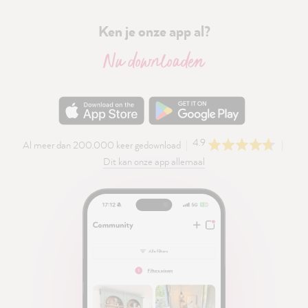
Ken je onze app al?
Nu downloaden
4.9
Al meer dan 200.000 keer gedownload
Dit kan onze app allemaal