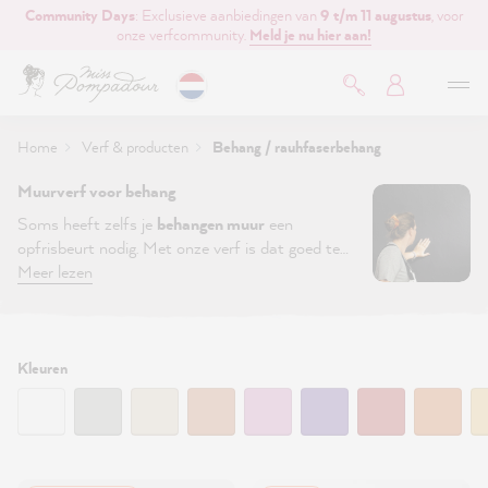
Community Days
: Exclusieve aanbiedingen van
9 t/m 11 augustus
, voor
de hoofdinhoud
onze verfcommunity.
Meld je nu hier aan!
Home
Verf & producten
Behang / rauhfaserbehang
Muurverf voor behang
Soms heeft zelfs je
behangen muur
een
opfrisbeurt nodig. Met onze verf is dat goed te
doen, zonder gedoe en met een ronduit wow-
Meer lezen
effect!
Lees hier meer
over onze verf voor behang
en rauhfaserbehang.
Filter:
Kleuren