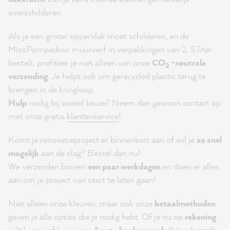
overschilderen.
Als je een groter oppervlak moet schilderen, en de
MissPompadour muurverf in verpakkingen van 2, 5 liter
bestelt, profiteer je niet alleen van onze
CO
-neutrale
2
verzending
. Je helpt ook om gerecycled plastic terug te
brengen in de kringloop.
Hulp
nodig bij zoveel keuze? Neem dan gewoon contact op
met onze gratis
klantenservice
!
Komt je renovatieproject er binnenkort aan of wil je
zo snel
mogelijk
aan de slag? Bestel dan nu!
We verzenden binnen
een paar werkdagen
en doen er alles
aan om je project van start te laten gaan!
Niet alleen onze kleuren, maar ook onze
betaalmethoden
geven je alle opties die je nodig hebt. Of je nu op
rekening
wilt kopen of liever per
directe bankoverschrijving
betaalt -