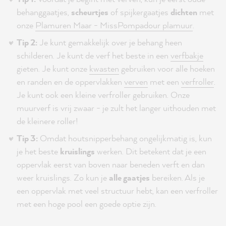
behanggaatjes,
scheurtjes
of spijkergaatjes
dichten
met
onze
Plamuren Maar - MissPompadour plamuur
.
Tip 2:
Je kunt gemakkelijk over je behang heen
schilderen. Je kunt de verf het beste in een
verfbakje
gieten. Je kunt onze
kwasten
gebruiken voor alle hoeken
en randen en de oppervlakken
verven
met een
verfroller
.
Je kunt ook een kleine verfroller gebruiken. Onze
muurverf is vrij zwaar - je zult het langer uithouden met
de kleinere roller!
Tip 3:
Omdat houtsnipperbehang ongelijkmatig is, kun
je het beste
kruislings
werken. Dit betekent dat je een
oppervlak eerst van boven naar beneden verft en dan
weer kruislings. Zo kun je
alle gaatjes
bereiken. Als je
een oppervlak met veel structuur hebt, kan een verfroller
met een hoge pool een goede optie zijn.