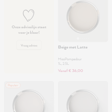
Onze advieslijn staat
voor je klaar!
Vraag advies
Beige met Latte
MissPompadour
1L, 2.5L
Vanaf € 36,00
Populair