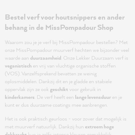
Bestel verf voor houtsnippers en ander
behang in de MissPompadour Shop
Waarom zou je je verf bij MissPompadour bestellen? Met
onze MissPompadour muurverf hechten we bijzonder veel
waarde aan
duurzaamheid
. Onze Lekker Duurzaam verf is
veganistisch
en vrij van vluchtige organische stoffen
(VOS). Vanzelfsprekend bevatten ze weinig
oplosmiddelen. Dankzij dit en je gladde en stabiele
oppervlak zijn ze ook
geschikt
voor gebruik in
kinderkamers
. De verf heeft een
lange levensduur
en je
kunt er dus duurzame coatings mee aanbrengen.
Het is ook praktisch geurloos - voor zover dat mogelijk is
met muurverf natuurlijk. Dankzij hun
extreem hoge
dekkracht
kun je zelfs intense kleuren gemakkelijk