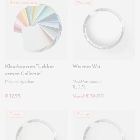
Gratis verzending
Populair
Kleurkaarten "Lekker
Wit met Wit
verven Collectie"
MissPompadour
MissPompadour
1L, 2.5L
€ 12,95
Vanaf € 36,00
Populair
Populair