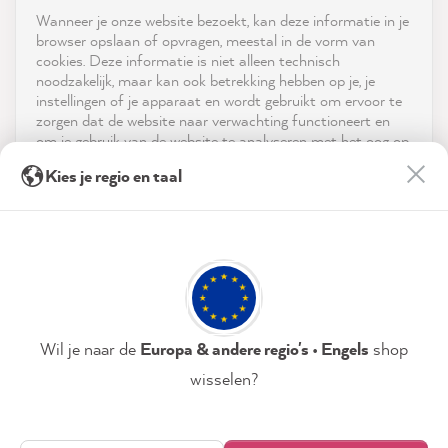
Shop
Wanneer je onze website bezoekt, kan deze informatie in je
reviews-io
browser opslaan of opvragen, meestal in de vorm van
Service
cookies. Deze informatie is niet alleen technisch
noodzakelijk, maar kan ook betrekking hebben op je, je
instellingen of je apparaat en wordt gebruikt om ervoor te
Neem contact op met
zorgen dat de website naar verwachting functioneert en
om je gebruik van de website te analyseren met het oog op
App downloaden
de optimalisering ervan, en om gepersonaliseerde
Anonym
Kies je regio en taal
advertenties aan te bieden via de diensten die in de
Verified Customer
verklaring inzake gegevensbescherming worden genoemd.
Prijzen
The color cards are great! Fast delivery and a
Twitter
huge selection of great colors:)
Door op "Accepteren & sluiten" te klikken, ga je vrijwillig
Facebook
Sociale media
akkoord (op elk moment herroepbaar) met deze
Helpful
?
Yes
Share
43 seconds ago
gegevensverwerking.
Privacybeleid
Colofon
Instellen
Wil je naar de
Europa & andere regio's • Engels
shop
Anja S
Verified Customer
wisselen?
MissPompadour Grau mit Torf - Der Alles
Accepteren & sluiten
Streichen Lack 1L
It is excellent to work with, covers very well