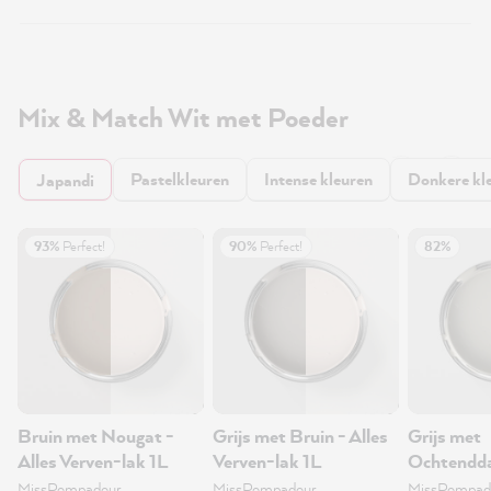
Mix & Match Wit met Poeder
Pastelkleuren
Intense kleuren
Donkere kl
Japandi
93%
Perfect!
90%
Perfect!
82%
Bruin met Nougat -
Grijs met Bruin - Alles
Grijs met
Alles Verven-lak 1L
Verven-lak 1L
Ochtendda
Verven-la
MissPompadour
MissPompadour
MissPompad