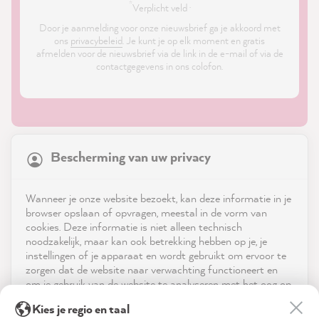
*
Verplicht veld ·
Door je aanmelding voor onze nieuwsbrief ga je akkoord met
ons
privacybeleid
. Je kunt je op elk moment en gratis
afmelden voor de nieuwsbrief via de link in de e-mail of via de
contactgegevens in ons colofon.
21,903
Reviews
Bescherming van uw privacy
4.9
rating
8,993
reviews
Shop
Wanneer je onze website bezoekt, kan deze informatie in je
reviews-io
browser opslaan of opvragen, meestal in de vorm van
Service
cookies. Deze informatie is niet alleen technisch
noodzakelijk, maar kan ook betrekking hebben op je, je
instellingen of je apparaat en wordt gebruikt om ervoor te
Neem contact op met
zorgen dat de website naar verwachting functioneert en
om je gebruik van de website te analyseren met het oog op
App downloaden
de optimalisering ervan, en om gepersonaliseerde
Petra E
Kies je regio en taal
advertenties aan te bieden via de diensten die in de
Verified Customer