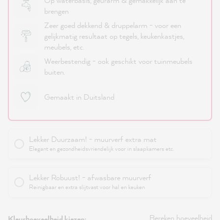
Op waterbasis, geurarm & gemakkelijk aan te
brengen
Zeer goed dekkend & druppelarm - voor een
gelijkmatig resultaat op tegels, keukenkastjes,
meubels, etc.
Weerbestendig - ook geschikt voor tuinmeubels
buiten.
Gemaakt in Duitsland
Lekker Duurzaam! - muurverf extra mat
Elegant en gezondheidsvriendelijk voor in slaapkamers etc.
Lekker Robuust! - afwasbare muurverf
Reinigbaar en extra slijtvast voor hal en keuken
Bereken hoeveelheid
Kleurhoeveelheid kiezen: