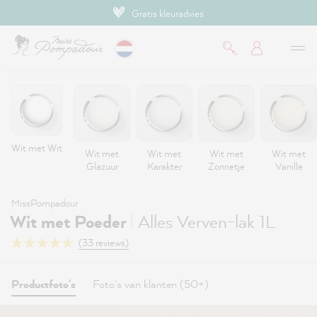
Gratis kleuradvies
de hoofdinhoud
Wit met Wit
Wit met
Wit met
Wit met
Wit met
Glazuur
Karakter
Zonnetje
Vanille
MissPompadour
|
Wit met Poeder
Alles Verven-lak 1L
(33 reviews)
Productfoto's
Foto's van klanten (50+)