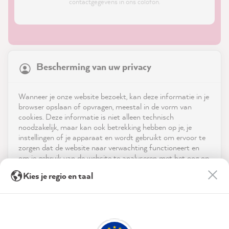
contactgegevens in ons colofon.
21,928
Reviews
Bescherming van uw privacy
4.9
rating
9,006
reviews
Shop
Wanneer je onze website bezoekt, kan deze informatie in je
reviews-io
browser opslaan of opvragen, meestal in de vorm van
Service
cookies. Deze informatie is niet alleen technisch
noodzakelijk, maar kan ook betrekking hebben op je, je
instellingen of je apparaat en wordt gebruikt om ervoor te
Neem contact op met
zorgen dat de website naar verwachting functioneert en
om je gebruik van de website te analyseren met het oog op
App downloaden
de optimalisering ervan, en om gepersonaliseerde
Michaela S
Kies je regio en taal
advertenties aan te bieden via de diensten die in de
Verified Customer
verklaring inzake gegevensbescherming worden genoemd.
Prijzen
MissPompadour Beige mit Sand - Der Alles
Streichen Lack 1L
Door op "Accepteren & sluiten" te klikken, ga je vrijwillig
Sociale media
I had worked with online counseling before,
akkoord (op elk moment herroepbaar) met deze
which was extremely helpful in finding out