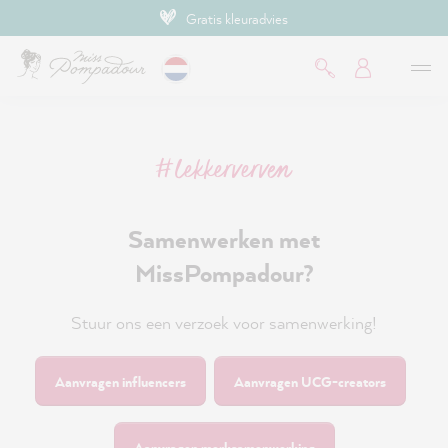
Gratis kleuradvies
de hoofdinhoud
#lekkerverven
Samenwerken met
MissPompadour?
Stuur ons een verzoek voor samenwerking!
Aanvragen influencers
Aanvragen UCG-creators
Aanvragen merksamenwerking