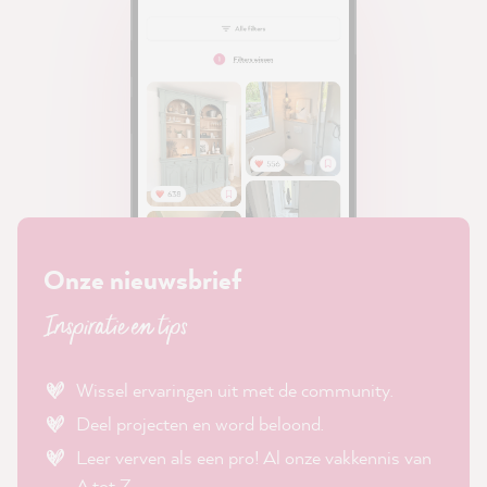
Onze nieuwsbrief
Inspiratie en tips
Wissel ervaringen uit met de community.
Deel projecten en word beloond.
Leer verven als een pro! Al onze vakkennis van
A tot Z.