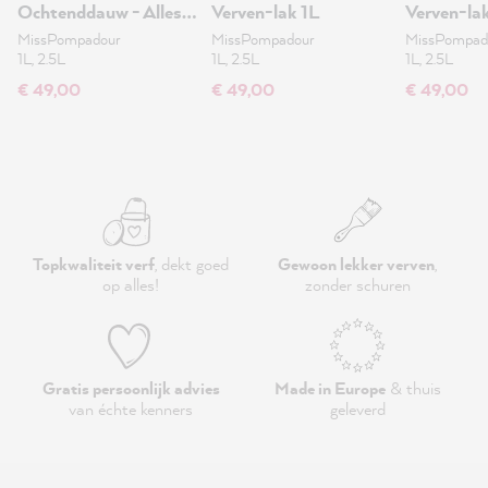
Ochtenddauw - Alles
Verven-lak 1L
Verven-la
Verven-lak 1L
MissPompadour
MissPompadour
MissPompad
1L, 2.5L
1L, 2.5L
1L, 2.5L
€ 49,00
€ 49,00
€ 49,00
Topkwaliteit verf
, dekt goed
Gewoon lekker verven
,
op alles!
zonder schuren
Gratis persoonlijk advies
Made in Europe
& thuis
van échte kenners
geleverd