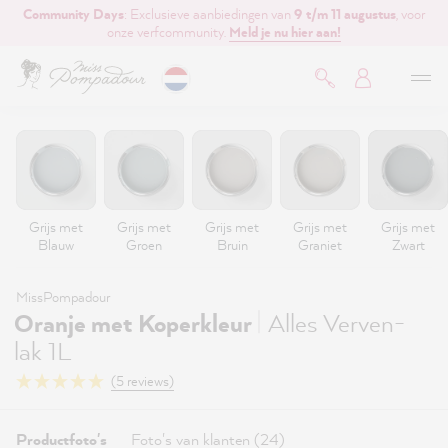
Community Days
: Exclusieve aanbiedingen van
9 t/m 11 augustus
, voor
de hoofdinhoud
onze verfcommunity.
Meld je nu hier aan!
Grijs met
Grijs met
Grijs met
Grijs met
Grijs met
Blauw
Groen
Bruin
Graniet
Zwart
MissPompadour
|
Oranje met Koperkleur
Alles Verven-
lak 1L
(5 reviews)
Productfoto's
Foto's van klanten (24)