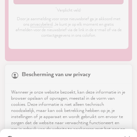
*
Verplicht veld ·
Door je aanmelding voor onze nieuwsbrief ga je akkoord met
ons
privacybeleid
. Je kunt je op elk moment en gratis
afmelden voor de nieuwsbrief via de link in de e-mail of via de
contactgegevens in ons colofon.
21,867
Reviews
Bescherming van uw privacy
4.9
rating
8,984
reviews
Shop
Wanneer je onze website bezoekt, kan deze informatie in je
reviews-io
browser opslaan of opvragen, meestal in de vorm van
Service
cookies. Deze informatie is niet alleen technisch
noodzakelijk, maar kan ook betrekking hebben op je, je
instellingen of je apparaat en wordt gebruikt om ervoor te
Neem contact op met
zorgen dat de website naar verwachting functioneert en
om je gebruik van de website te analyseren met het oog op
App downloaden
de optimalisering ervan, en om gepersonaliseerde
Julia K