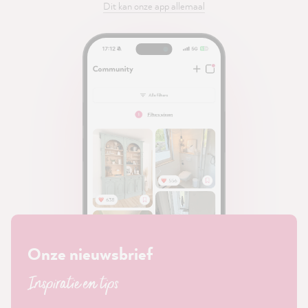
Dit kan onze app allemaal
Onze nieuwsbrief
Inspiratie en tips