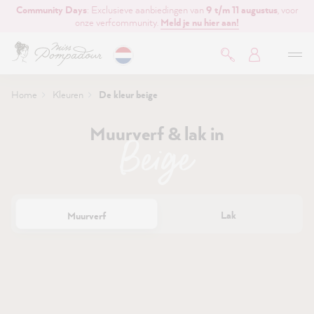
Community Days
: Exclusieve aanbiedingen van
9 t/m 11 augustus
, voor
de hoofdinhoud
onze verfcommunity.
Meld je nu hier aan!
Home
Kleuren
De kleur beige
Muurverf & lak in
Beige
Lak
Muurverf