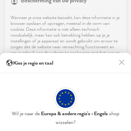
Bescherming van uw privacy
4.9
rating
8,972
reviews
Shop
Wanneer je onze website bezoekt, kan deze informatie in je
reviews-io
browser opslaan of opvragen, meestal in de vorm van
Service
cookies. Deze informatie is niet alleen technisch
noodzakelijk, maar kan ook betrekking hebben op je, je
instellingen of je apparaat en wordt gebruikt om ervoor te
Neem contact op met
zorgen dat de website naar verwachting functioneert en
om je gebruik van de website te analyseren met het oog op
App downloaden
de optimalisering ervan, en om gepersonaliseerde
Christa M
Kies je regio en taal
advertenties aan te bieden via de diensten die in de
Verified Customer
verklaring inzake gegevensbescherming worden genoemd.
Prijzen
Fantastically beautiful wallpaper. Is there
also a wood varnish in this petrol blue to
Door op "Accepteren & sluiten" te klikken, ga je vrijwillig
Twitter
Sociale media
match the wallpaper?
akkoord (op elk moment herroepbaar) met deze
Facebook
gegevensverwerking.
Helpful
?
Yes
Share
Freinsheim, Germany,
44 seconds ago
Privacybeleid
Colofon
Instellen
Wil je naar de
Europa & andere regio's • Engels
shop
wisselen?
Christine H
Accepteren & sluiten