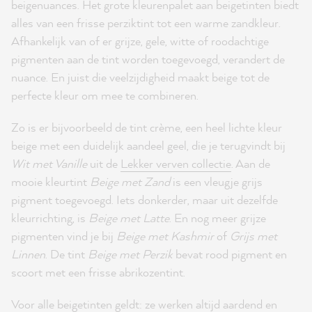
beigenuances. Het grote kleurenpalet aan beigetinten biedt
alles van een frisse perziktint tot een warme zandkleur.
Afhankelijk van of er grijze, gele, witte of roodachtige
pigmenten aan de tint worden toegevoegd, verandert de
nuance. En juist die veelzijdigheid maakt beige tot de
perfecte kleur om mee te combineren.
Zo is er bijvoorbeeld de tint crème, een heel lichte kleur
beige met een duidelijk aandeel geel, die je terugvindt bij
Wit met Vanille
uit de
Lekker verven collectie
. Aan de
mooie kleurtint
Beige met Zand
is een vleugje grijs
pigment toegevoegd. Iets donkerder, maar uit dezelfde
kleurrichting, is
Beige met Latte
. En nog meer grijze
pigmenten vind je bij
Beige met Kashmir
of
Grijs met
Linnen
. De tint
Beige met Perzik
bevat rood pigment en
scoort met een frisse abrikozentint.
Voor alle beigetinten geldt: ze werken altijd aardend en