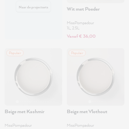
Naar de projectsets
Wit met Poeder
MissPompadour
1L, 2.5L
Vanaf € 36,00
Populair
Populair
Beige met Kashmir
Beige met Vlothout
MissPompadour
MissPompadour