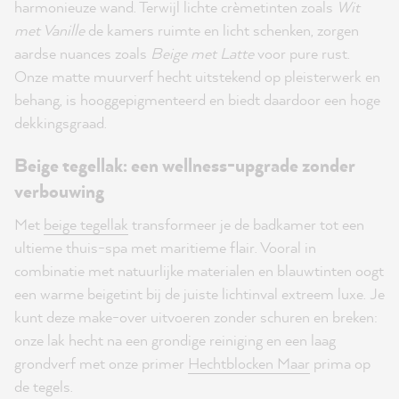
harmonieuze wand. Terwijl lichte crèmetinten zoals
Wit
met Vanille
de kamers ruimte en licht schenken, zorgen
aardse nuances zoals
Beige met Latte
voor pure rust.
Onze matte muurverf hecht uitstekend op pleisterwerk en
behang, is hooggepigmenteerd en biedt daardoor een hoge
dekkingsgraad.
Beige tegellak: een wellness-upgrade zonder
verbouwing
Met
beige tegellak
transformeer je de badkamer tot een
ultieme thuis-spa met maritieme flair. Vooral in
combinatie met natuurlijke materialen en blauwtinten oogt
een warme beigetint bij de juiste lichtinval extreem luxe. Je
kunt deze make-over uitvoeren zonder schuren en breken:
onze lak hecht na een grondige reiniging en een laag
grondverf met onze primer
Hechtblocken Maar
prima op
de tegels.