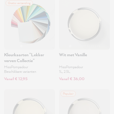
Gratis verzending
Kleurkaarten "Lekker
Wit met Vanille
verven Collectie"
MissPompadour
MissPompadour
Beschikbare varianten
1L, 2.5L
Vanaf € 12,95
Vanaf € 36,00
Populair