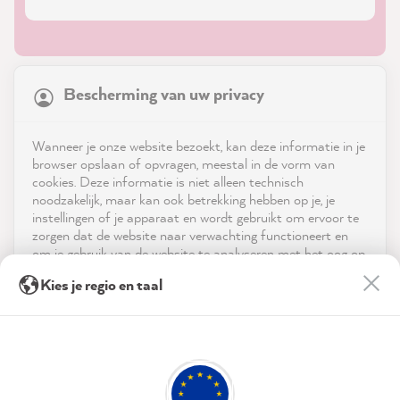
21,831
Reviews
Bescherming van uw privacy
4.9
rating
8,967
reviews
Shop
Wanneer je onze website bezoekt, kan deze informatie in je
reviews-io
browser opslaan of opvragen, meestal in de vorm van
Service
cookies. Deze informatie is niet alleen technisch
noodzakelijk, maar kan ook betrekking hebben op je, je
instellingen of je apparaat en wordt gebruikt om ervoor te
Neem contact op met
zorgen dat de website naar verwachting functioneert en
om je gebruik van de website te analyseren met het oog op
App downloaden
de optimalisering ervan, en om gepersonaliseerde
Anonym
Kies je regio en taal
advertenties aan te bieden via de diensten die in de
Verified Customer
Twitter
verklaring inzake gegevensbescherming worden genoemd.
Prijzen
Super fast delivery
Facebook
Door op "Accepteren & sluiten" te klikken, ga je vrijwillig
Helpful
?
Yes
Share
51 seconds ago
Sociale media
akkoord (op elk moment herroepbaar) met deze
gegevensverwerking.