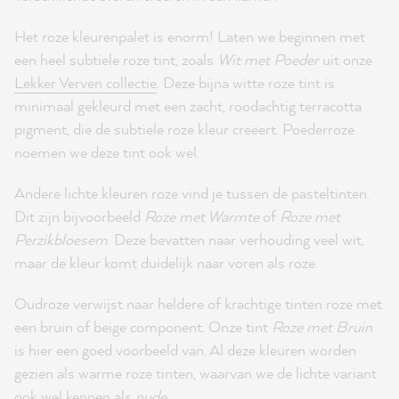
Het roze kleurenpalet is enorm! Laten we beginnen met
een heel subtiele roze tint, zoals
Wit met Poeder
uit onze
Lekker Verven collectie
. Deze bijna witte roze tint is
minimaal gekleurd met een zacht, roodachtig terracotta
pigment, die de subtiele roze kleur creëert. Poederroze
noemen we deze tint ook wel.
Andere lichte kleuren roze vind je tussen de pasteltinten.
Dit zijn bijvoorbeeld
Roze met Warmte
of
Roze met
Perzikbloesem
. Deze bevatten naar verhouding veel wit,
maar de kleur komt duidelijk naar voren als roze.
Oudroze verwijst naar heldere of krachtige tinten roze met
een bruin of beige component. Onze tint
Roze met Bruin
is hier een goed voorbeeld van. Al deze kleuren worden
gezien als warme roze tinten, waarvan we de lichte variant
ook wel kennen als
nude
.