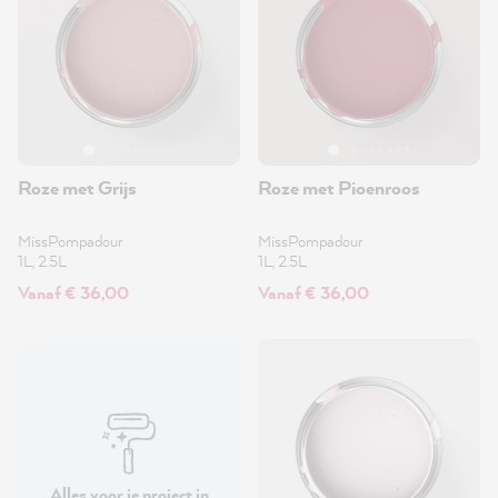
Roze met Grijs
Roze met Pioenroos
MissPompadour
MissPompadour
1L, 2.5L
1L, 2.5L
Vanaf € 36,00
Vanaf € 36,00
Alles voor je project in