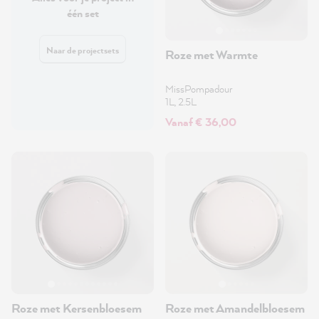
één set
Naar de projectsets
Roze met Warmte
MissPompadour
1L, 2.5L
Vanaf € 36,00
Roze met Kersenbloesem
Roze met Amandelbloesem