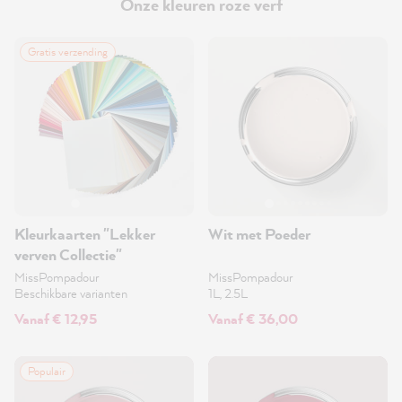
Onze kleuren roze verf
Gratis verzending
Kleurkaarten "Lekker
Wit met Poeder
verven Collectie"
MissPompadour
MissPompadour
Beschikbare varianten
1L, 2.5L
Vanaf € 12,95
Vanaf € 36,00
Populair