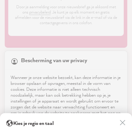
Door je aanmelding voor onze nieuwsbrief ga je akkoord met
ons
privacybeleid
. Je kunt je op elk moment en gratis
afmelden voor de nieuwsbrief via de link in de e-mail of via de
contactgegevens in ons colofon.
21,926
Reviews
Bescherming van uw privacy
4.9
rating
9,004
reviews
Shop
Wanneer je onze website bezoekt, kan deze informatie in je
reviews-io
browser opslaan of opvragen, meestal in de vorm van
Service
cookies. Deze informatie is niet alleen technisch
noodzakelijk, maar kan ook betrekking hebben op je, je
instellingen of je apparaat en wordt gebruikt om ervoor te
Neem contact op met
zorgen dat de website naar verwachting functioneert en
om je gebruik van de website te analyseren met het oog op
App downloaden
de optimalisering ervan, en om gepersonaliseerde
Sabine S
Kies je regio en taal
advertenties aan te bieden via de diensten die in de
Verified Customer
verklaring inzake gegevensbescherming worden genoemd.
Prijzen