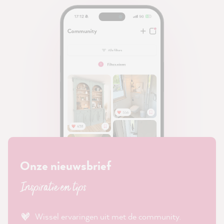
Onze nieuwsbrief
Inspiratie en tips
Wissel ervaringen uit met de community.