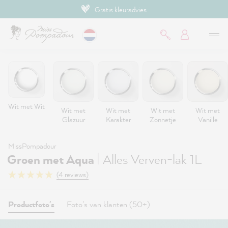
Gratis kleuradvies
de hoofdinhoud
Wit met Wit
Wit met
Wit met
Wit met
Wit met
Glazuur
Karakter
Zonnetje
Vanille
MissPompadour
|
Groen met Aqua
Alles Verven-lak 1L
(4 reviews)
Productfoto's
Foto's van klanten (50+)