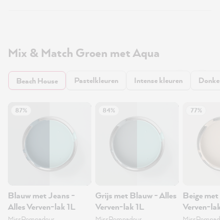
Mix & Match Groen met Aqua
Pastelkleuren
Intense kleuren
Donker
Beach House
87%
84%
77%
Blauw met Jeans -
Grijs met Blauw - Alles
Beige met 
Alles Verven-lak 1L
Verven-lak 1L
Verven-la
MissPompadour
MissPompadour
MissPompad