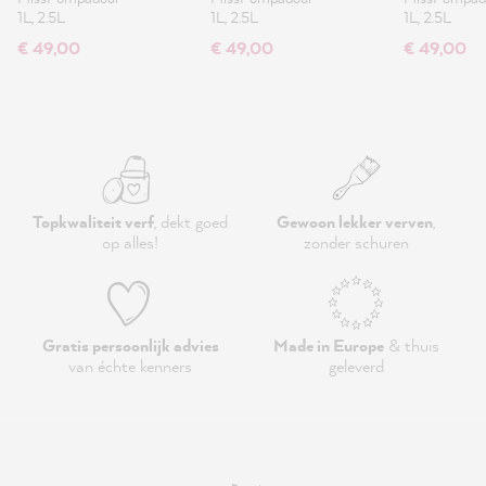
1L, 2.5L
1L, 2.5L
1L, 2.5L
€ 49,00
€ 49,00
€ 49,00
Topkwaliteit verf
, dekt goed
Gewoon lekker verven
,
op alles!
zonder schuren
Gratis persoonlijk advies
Made in Europe
& thuis
van échte kenners
geleverd