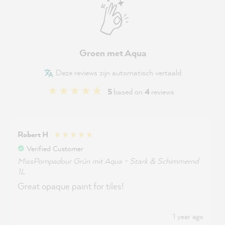
Groen met Aqua
Deze reviews zijn automatisch vertaald
5
based on
4
reviews
Robert H
Verified Customer
MissPompadour Grün mit Aqua - Stark & Schimmernd
1L
Great opaque paint for tiles!
1 year ago