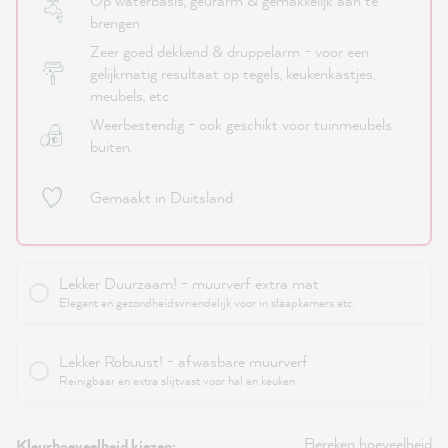
Op waterbasis, geurarm & gemakkelijk aan te
brengen
Zeer goed dekkend & druppelarm - voor een
gelijkmatig resultaat op tegels, keukenkastjes,
meubels, etc.
Weerbestendig - ook geschikt voor tuinmeubels
buiten.
Gemaakt in Duitsland
Lekker Duurzaam! - muurverf extra mat
Elegant en gezondheidsvriendelijk voor in slaapkamers etc.
Lekker Robuust! - afwasbare muurverf
Reinigbaar en extra slijtvast voor hal en keuken
Bereken hoeveelheid
Kleurhoeveelheid kiezen: