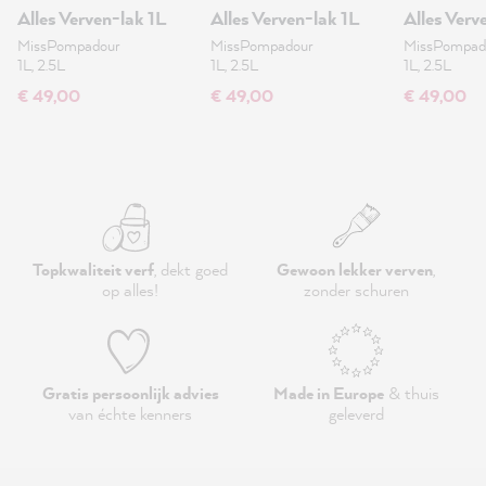
Alles Verven-lak 1L
Alles Verven-lak 1L
Alles Verv
MissPompadour
MissPompadour
MissPompad
1L, 2.5L
1L, 2.5L
1L, 2.5L
€ 49,00
€ 49,00
€ 49,00
Topkwaliteit verf
, dekt goed
Gewoon lekker verven
,
op alles!
zonder schuren
Gratis persoonlijk advies
Made in Europe
& thuis
van échte kenners
geleverd