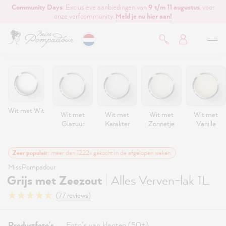
Community Days
: Exclusieve aanbiedingen van
9 t/m 11 augustus
, voor
de hoofdinhoud
onze verfcommunity.
Meld je nu hier aan!
Wit met Wit
Wit met
Wit met
Wit met
Wit met
Glazuur
Karakter
Zonnetje
Vanille
Zeer populair
: meer dan 1222x gekocht in de afgelopen weken.
MissPompadour
|
Grijs met Zeezout
Alles Verven-lak 1L
(77 reviews)
Productfoto's
Foto's van klanten (50+)