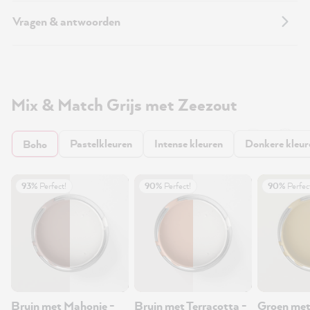
Vragen & antwoorden
Mix & Match Grijs met Zeezout
Pastelkleuren
Intense kleuren
Donkere kleur
Boho
93%
Perfect!
90%
Perfect!
90%
Perfec
Bruin met Mahonie -
Bruin met Terracotta -
Groen met