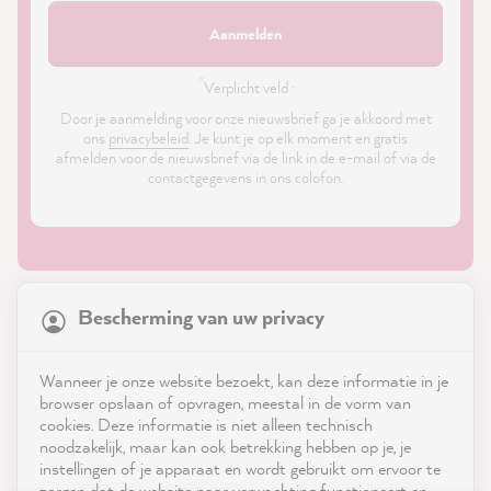
Aanmelden
*
Verplicht veld ·
Door je aanmelding voor onze nieuwsbrief ga je akkoord met
ons
privacybeleid
. Je kunt je op elk moment en gratis
afmelden voor de nieuwsbrief via de link in de e-mail of via de
contactgegevens in ons colofon.
21,831
Reviews
Bescherming van uw privacy
4.9
rating
8,967
reviews
Shop
Wanneer je onze website bezoekt, kan deze informatie in je
reviews-io
browser opslaan of opvragen, meestal in de vorm van
Service
cookies. Deze informatie is niet alleen technisch
noodzakelijk, maar kan ook betrekking hebben op je, je
instellingen of je apparaat en wordt gebruikt om ervoor te
Neem contact op met
zorgen dat de website naar verwachting functioneert en