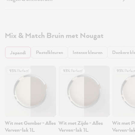
Mix & Match Bruin met Nougat
Pastelkleuren
Intense kleuren
Donkere kl
Japandi
93%
Perfect!
93%
Perfect!
93%
Perfect
Wit met Gember - Alles
Wit met Zijde - Alles
Wit met Po
Verven-lak 1L
Verven-lak 1L
Verven-la