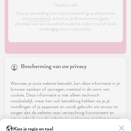
*
Verplicht veld ·
Door je aanmelding voor onze nieuwsbrief ga je akkoord met
ons
privacybeleid
. Je kunt je op elk moment en gratis
afmelden voor de nieuwsbrief via de link in de e-mail of via de
contactgegevens in ons colofon.
21,863
Reviews
Bescherming van uw privacy
4.9
rating
8,980
reviews
Shop
Wanneer je onze website bezoekt, kan deze informatie in je
reviews-io
browser opslaan of opvragen, meestal in de vorm van
Service
cookies. Deze informatie is niet alleen technisch
noodzakelijk, maar kan ook betrekking hebben op je, je
instellingen of je apparaat en wordt gebruikt om ervoor te
Neem contact op met
zorgen dat de website naar verwachting functioneert en
om je gebruik van de website te analyseren met het oog op
App downloaden
de optimalisering ervan, en om gepersonaliseerde
Stefanie P
Kies je regio en taal
advertenties aan te bieden via de diensten die in de
Verified Customer