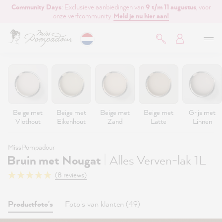
Community Days
: Exclusieve aanbiedingen van
9 t/m 11 augustus
, voor
de hoofdinhoud
onze verfcommunity.
Meld je nu hier aan!
Beige met
Beige met
Beige met
Beige met
Grijs met
Vlothout
Eikenhout
Zand
Latte
Linnen
MissPompadour
|
Bruin met Nougat
Alles Verven-lak 1L
(8 reviews)
Productfoto's
Foto's van klanten (49)