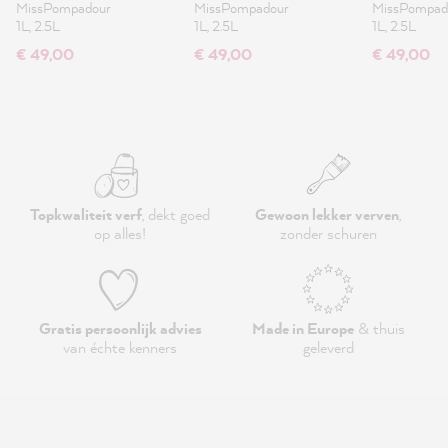
MissPompadour
MissPompadour
MissPompad
1L, 2.5L
1L, 2.5L
1L, 2.5L
€ 49,00
€ 49,00
€ 49,00
Topkwaliteit verf
, dekt goed
Gewoon lekker verven
,
op alles!
zonder schuren
Gratis persoonlijk advies
Made in Europe
& thuis
van échte kenners
geleverd