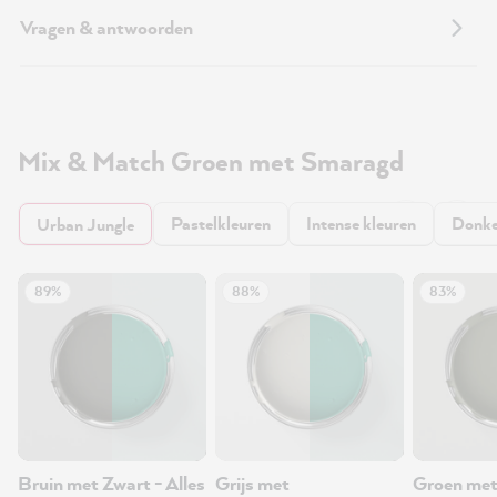
Vragen & antwoorden
Mix & Match Groen met Smaragd
Pastelkleuren
Intense kleuren
Donke
Urban Jungle
89%
88%
83%
Bruin met Zwart - Alles
Grijs met
Groen met