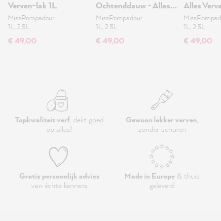
Verven-lak 1L
Ochtenddauw - Alles
Alles Verv
Verven-lak 1L
MissPompadour
MissPompadour
MissPompad
1L, 2.5L
1L, 2.5L
1L, 2.5L
€ 49,00
€ 49,00
€ 49,00
Topkwaliteit verf
, dekt goed
Gewoon lekker verven
,
op alles!
zonder schuren
Gratis persoonlijk advies
Made in Europe
& thuis
van échte kenners
geleverd