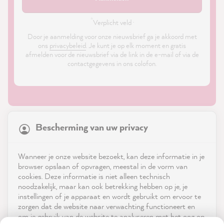
*
Verplicht veld ·
Door je aanmelding voor onze nieuwsbrief ga je akkoord met
ons
privacybeleid
. Je kunt je op elk moment en gratis
afmelden voor de nieuwsbrief via de link in de e-mail of via de
contactgegevens in ons colofon.
21,869
Reviews
Bescherming van uw privacy
4.9
rating
8,985
reviews
Shop
Wanneer je onze website bezoekt, kan deze informatie in je
reviews-io
browser opslaan of opvragen, meestal in de vorm van
Service
cookies. Deze informatie is niet alleen technisch
noodzakelijk, maar kan ook betrekking hebben op je, je
instellingen of je apparaat en wordt gebruikt om ervoor te
Neem contact op met
zorgen dat de website naar verwachting functioneert en
om je gebruik van de website te analyseren met het oog op