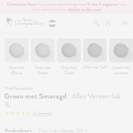
Community Days
: Exclusieve aanbiedingen van
9 t/m 11 augustus
, voor
de hoofdinhoud
onze verfcommunity.
Meld je nu hier aan!
Grijs met Turf
Grijs met
Grijs met
Grijs met
Zwart met
Blauw
Groen
Zwart
Leisteen
MissPompadour
|
Groen met Smaragd
Alles Verven-lak
1L
(5 reviews)
Productfoto's
Foto's van klanten (50+)