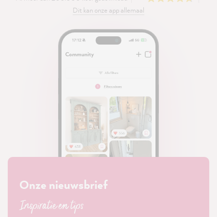
Dit kan onze app allemaal
Onze nieuwsbrief
Inspiratie en tips