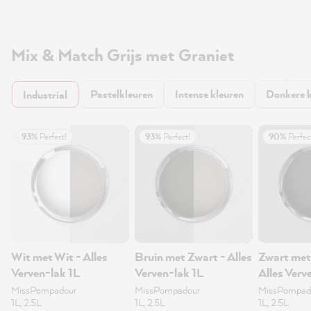
Mix & Match Grijs met Graniet
Pastelkleuren
Intense kleuren
Donkere k
Industrial
93%
Perfect!
93%
Perfect!
90%
Perfec
Wit met Wit - Alles
Bruin met Zwart - Alles
Zwart met
Verven-lak 1L
Verven-lak 1L
Alles Verv
MissPompadour
MissPompadour
MissPompad
1L, 2.5L
1L, 2.5L
1L, 2.5L