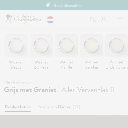
Gratis kleuradvies
de hoofdinhoud
Wit met
Wit met
Wit met
Wit met
Wit met
Glazuur
Zonnetje
Vanille
Gember
Linden Groen
MissPompadour
|
Grijs met Graniet
Alles Verven-lak 1L
Productfoto's
Foto's van klanten (13)