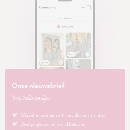
Onze nieuwsbrief
Inspiratie en tips
Wissel ervaringen uit met de community.
Deel projecten en word beloond.