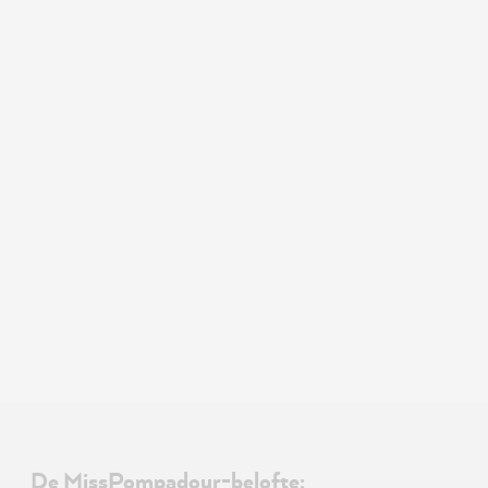
De MissPompadour-belofte: