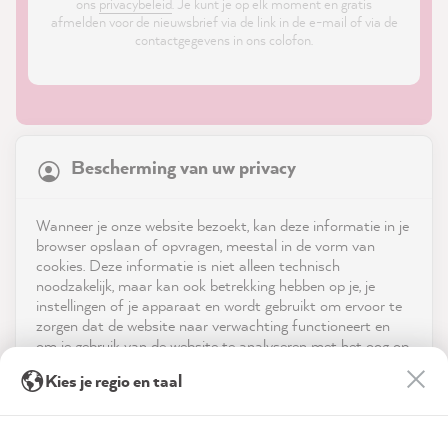
ons
privacybeleid
. Je kunt je op elk moment en gratis
afmelden voor de nieuwsbrief via de link in de e-mail of via de
contactgegevens in ons colofon.
21,897
Reviews
Bescherming van uw privacy
4.9
rating
8,991
reviews
Shop
Wanneer je onze website bezoekt, kan deze informatie in je
reviews-io
browser opslaan of opvragen, meestal in de vorm van
Service
cookies. Deze informatie is niet alleen technisch
noodzakelijk, maar kan ook betrekking hebben op je, je
instellingen of je apparaat en wordt gebruikt om ervoor te
Neem contact op met
zorgen dat de website naar verwachting functioneert en
om je gebruik van de website te analyseren met het oog op
App downloaden
de optimalisering ervan, en om gepersonaliseerde
Sandy B
Kies je regio en taal
advertenties aan te bieden via de diensten die in de
Verified Customer
Twitter
verklaring inzake gegevensbescherming worden genoemd.
Prijzen
Tolle Farben. Bin Fan!
Facebook
Door op "Accepteren & sluiten" te klikken, ga je vrijwillig