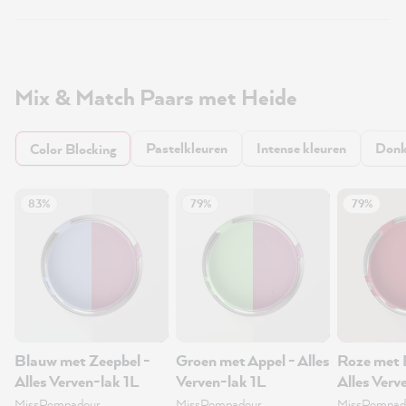
Mix & Match Paars met Heide
Pastelkleuren
Intense kleuren
Donk
Color Blocking
83%
79%
79%
Blauw met Zeepbel -
Groen met Appel - Alles
Roze met 
Alles Verven-lak 1L
Verven-lak 1L
Alles Verv
MissPompadour
MissPompadour
MissPompad