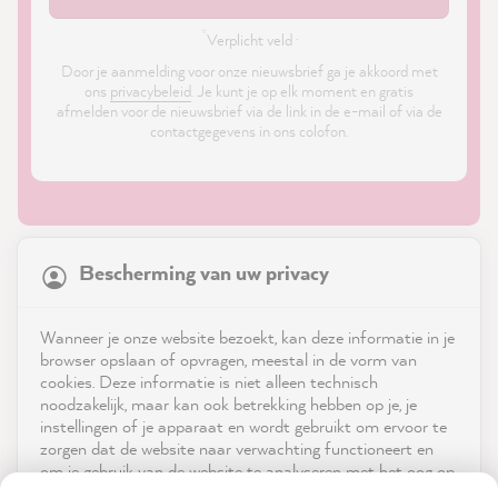
*
Verplicht veld ·
Door je aanmelding voor onze nieuwsbrief ga je akkoord met
ons
privacybeleid
. Je kunt je op elk moment en gratis
afmelden voor de nieuwsbrief via de link in de e-mail of via de
contactgegevens in ons colofon.
21,908
Reviews
Bescherming van uw privacy
4.9
rating
8,997
reviews
Shop
Wanneer je onze website bezoekt, kan deze informatie in je
reviews-io
browser opslaan of opvragen, meestal in de vorm van
Service
cookies. Deze informatie is niet alleen technisch
noodzakelijk, maar kan ook betrekking hebben op je, je
instellingen of je apparaat en wordt gebruikt om ervoor te
Neem contact op met
zorgen dat de website naar verwachting functioneert en
om je gebruik van de website te analyseren met het oog op
App downloaden
de optimalisering ervan, en om gepersonaliseerde
Natalie L