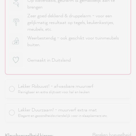
Op waterbasis, geurarm & gemakkelijk aan te
brengen
Zeer goed dekkend & druppelarm - voor een
gelijkmatig resultaat op tegels, keukenkastjes,
meubels, etc.
Weerbestendig - ook geschikt voor tuinmeubels
buiten.
Gemaakt in Duitsland
Lekker Robuust! - afwasbare muurverf
Reinigbaar en extra slijtvast voor hal en keuken
Lekker Duurzaam! - muurverf extra mat
Elegant en gezondheidsvriendelijk voor in slaapkamers etc.
Bereken hoeveelheid
Kleurhoeveelheid kiezen: