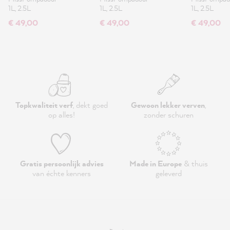
1L, 2.5L
1L, 2.5L
1L, 2.5L
€ 49,00
€ 49,00
€ 49,00
Topkwaliteit verf
, dekt goed
Gewoon lekker verven
,
op alles!
zonder schuren
Gratis persoonlijk advies
Made in Europe
& thuis
van échte kenners
geleverd