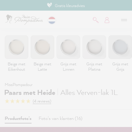
Gratis kleuradvies
de hoofdinhoud
Beige met
Beige met
Grijs met
Grijs met
Grijs met
Eikenhout
Latte
Linnen
Platina
Grijs
MissPompadour
|
Paars met Heide
Alles Verven-lak 1L
(4 reviews)
Productfoto's
Foto's van klanten (16)