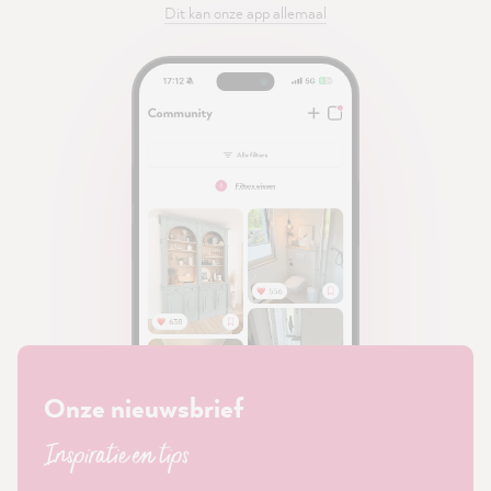
Dit kan onze app allemaal
Onze nieuwsbrief
Inspiratie en tips