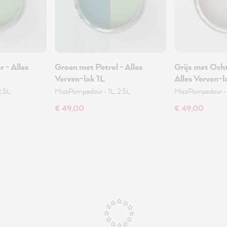
 - Alles
Groen met Petrol - Alles
Grijs met Och
Verven-lak 1L
Alles Verven-l
2.5L
MissPompadour
•
1L, 2.5L
MissPompadour
€ 49,00
€ 49,00