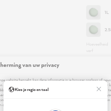
1L
2.
Hoeveelheid
verf
Verfvariant
herming van uw privacy
Dekking
ze website bezoekt, kan deze informatie in je browser opslaan of opv
n cookies. Deze informatie is niet alleen technisch noodzakelijk, maar 
Kies je regio en taal
bben op je, je instellingen of je apparaat en wordt gebruikt om ervoor t
49,0
ar verwachting functioneert en om je gebruik van de website te analy
imalisering ervan, en om gepersonaliseerde advertenties aan te bieden 
Prijzen incl
 in de verklaring inzake gegevensbescherming worden genoemd.
Beschikbaa