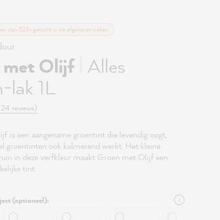
eer dan 523x gekocht in de afgelopen weken.
our
|
 met Olijf
Alles
-lak 1L
(24 reviews)
jf is een aangename groentint die levendig oogt,
el groentinten ook kalmerend werkt. Het kleine
ruin in deze verfkleur maakt Groen met Olijf een
elijke tint.
ject (optioneel):