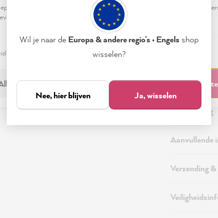
pteren & sluiten" te klikken, ga je vrijwillig akkoord (op elk moment he
evensverwerking.
Wil je naar de
Europa & andere regio's • Engels
shop
eid
Colofon
Instellen
wisselen?
Alleen noodzakelijk
Accepteren & sluit
Nee, hier blijven
Ja, wisselen
Beschrijving
Aanvullende 
Verzending &
Veiligheidsin