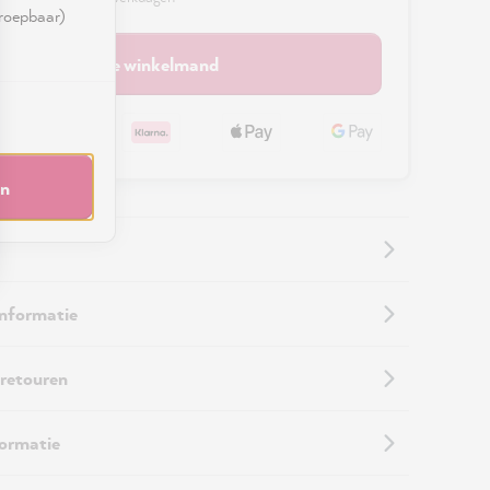
rroepbaar)
In de winkelmand
en
informatie
 retouren
formatie