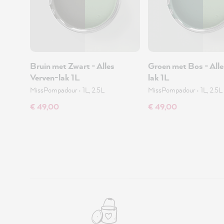
Bruin met Zwart - Alles
Groen met Bos - Alle
Verven-lak 1L
lak 1L
MissPompadour
•
1L, 2.5L
MissPompadour
•
1L, 2.5L
€ 49,00
€ 49,00