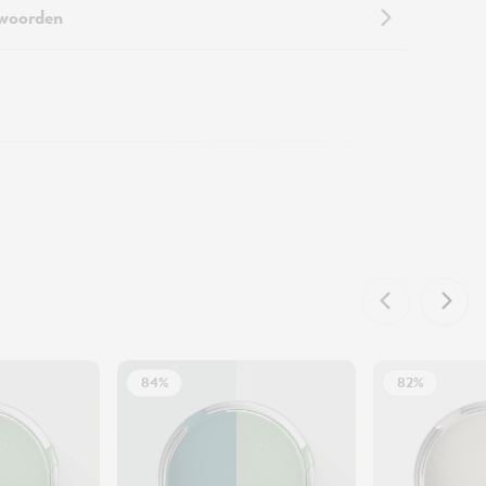
twoorden
84%
82%