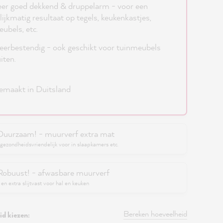
er goed dekkend & druppelarm - voor een
lijkmatig resultaat op tegels, keukenkastjes,
ubels, etc.
erbestendig - ook geschikt voor tuinmeubels
iten.
maakt in Duitsland
Duurzaam! - muurverf extra mat
gezondheidsvriendelijk voor in slaapkamers etc.
Robuust! - afwasbare muurverf
en extra slijtvast voor hal en keuken
Bereken hoeveelheid
d kiezen: