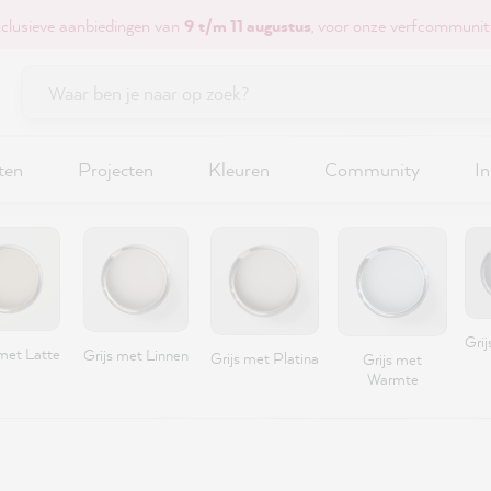
xclusieve aanbiedingen van
9 t/m 11 augustus
, voor onze verfcommunit
ten
Projecten
Kleuren
Community
In
Grij
met Latte
Grijs met Linnen
Grijs met Platina
Grijs met
Warmte