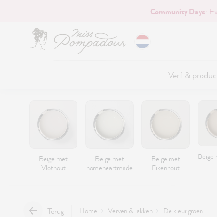
Community Days
: E
naar de hoofdinhoud
Verf & produc
Beige 
Beige met
Beige met
Beige met
Vlothout
homeheartmade
Eikenhout
Terug
Home
Verven & lakken
De kleur groen