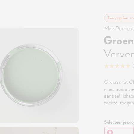
Zeer populair
: m
MissPompad
Groen
Verven
Groen met Oli
maar zoals ve
aandeel lichtb
zachte, toegank
Selecteer je pro