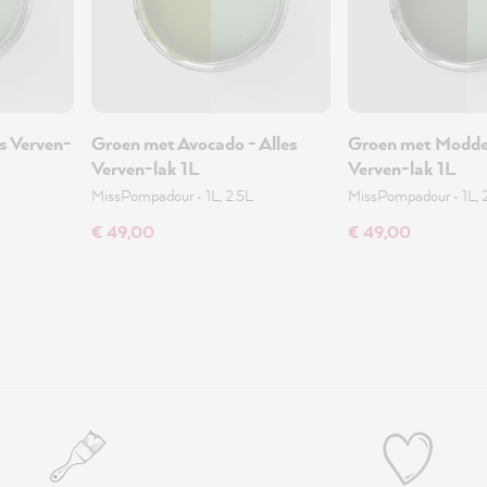
s Verven-
Groen met Avocado - Alles
Groen met Modder
Verven-lak 1L
Verven-lak 1L
MissPompadour
•
1L, 2.5L
MissPompadour
•
1L, 
€ 49,00
€ 49,00