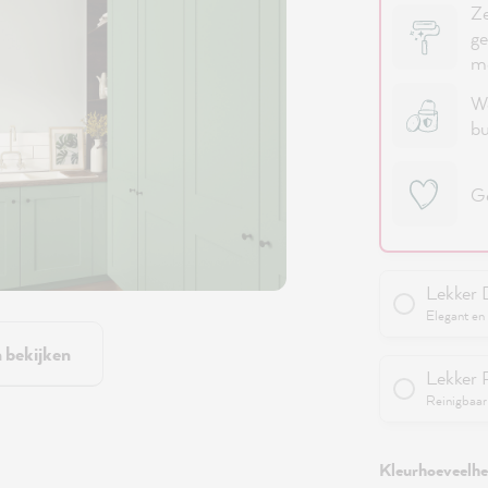
Ze
ge
me
We
bu
Ge
Lekker 
Elegant en 
n bekijken
Lekker 
Reinigbaar 
Kleurhoeveelhei