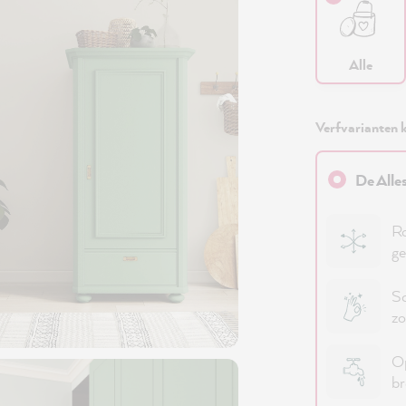
Alle
Verfvarianten k
De Alle
Ro
ge
Sc
zo
Op
b