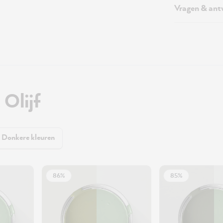
Vragen & an
Olijf
Donkere kleuren
86%
85%