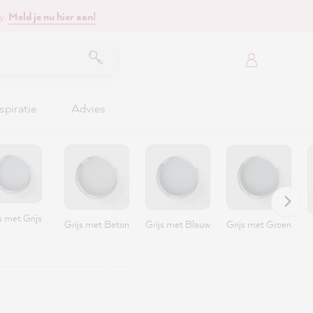
y.
Meld je nu hier aan!
spiratie
Advies
s met Grijs
Grijs met Beton
Grijs met Blauw
Grijs met Groen