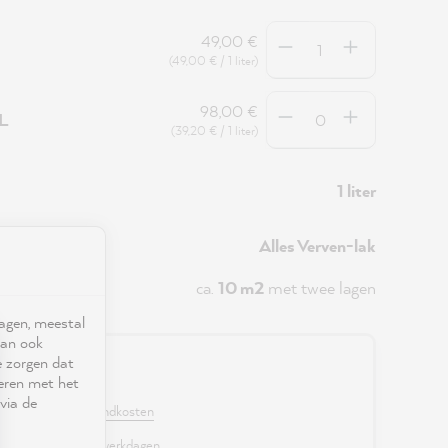
Hoeveelheid
49,00 €
(49,00 € / 1 liter)
Hoeveelheid
98,00 €
5L
(39,20 € / 1 liter)
1 liter
Alles Verven-lak
ca.
10 m2
met twee lagen
ragen, meestal
kan ook
e zorgen dat
0 €
seren met het
via de
. BTW en excl. verzendkosten
r, levertijd: 2 - 3 werkdagen