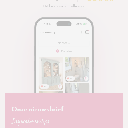
Dit kan onze app allemaal
Onze nieuwsbrief
Inspiratie en tips