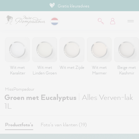
Gratis kleuradvies
de hoofdinhoud
Wit met
Wit met
Wit met Zijde
Wit met
Beige met
Karakter
Linden Groen
Marmer
Kashmir
MissPompadour
|
Groen met Eucalyptus
Alles Verven-lak
1L
Productfoto's
Foto's van klanten (19)