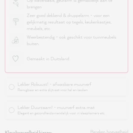
Op waterbasis, geurarm & gemakkelijk aan te
brengen
Zeer goed dekkend & druppelarm - voor een
gelijkmatig resultaat op tegels, keukenkastjes,
meubels, etc.
Weerbestendig - ook geschikt voor tuinmeubels
buiten.
Gemaakt in Duitsland
Lekker Robuust! - afwasbare muurverf
Reinigbaar en extra slijtvast voor hal en keuken
Lekker Duurzaam! - muurverf extra mat
Elegant en gezondheidsvriendelijk voor in slaapkamers etc.
Bereken hoeveelheid
Kleurhoeveelheid kiezen: