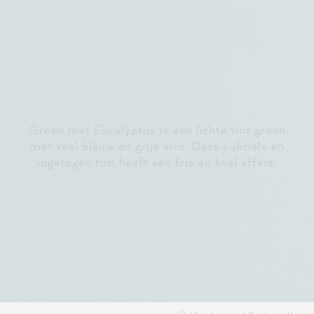
Groen met Eucalyptus is een lichte tint groen
met veel blauw en grijs erin. Deze subtiele en
ingetogen tint heeft een fris en koel effect.