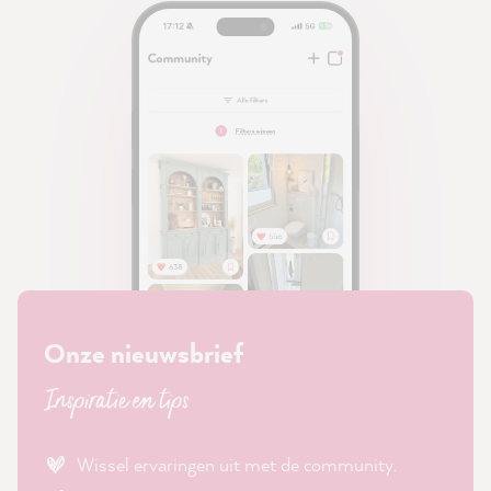
Onze nieuwsbrief
Inspiratie en tips
Wissel ervaringen uit met de community.