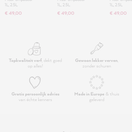
1L, 2.5L
1L, 2.5L
1L, 2.5L
€ 49,00
€ 49,00
€ 49,00
Topkwaliteit verf
, dekt goed
Gewoon lekker verven
,
op alles!
zonder schuren
Gratis persoonlijk advies
Made in Europe
& thuis
van échte kenners
geleverd