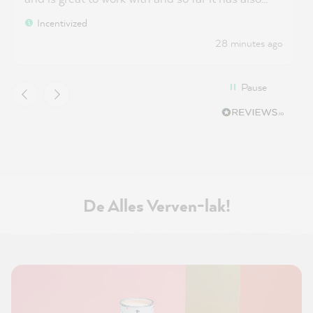
held very well.
Incentivized
28 minutes ago
Pause
De Alles Verven-lak!