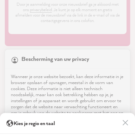
Door je aanmelding voor onze nieuwsbrief ga je akkoord met
ons
privacybeleid
. Je kunt je op elk moment en gratis
afmelden voor de nieuwsbrief via de link in de e-mail of via de
contactgegevens in ons colofon.
21,907
Reviews
Bescherming van uw privacy
4.9
rating
8,995
reviews
Shop
Wanneer je onze website bezoekt, kan deze informatie in je
reviews-io
browser opslaan of opvragen, meestal in de vorm van
Service
cookies. Deze informatie is niet alleen technisch
noodzakelijk, maar kan ook betrekking hebben op je, je
instellingen of je apparaat en wordt gebruikt om ervoor te
Neem contact op met
zorgen dat de website naar verwachting functioneert en
om je gebruik van de website te analyseren met het oog op
App downloaden
de optimalisering ervan, en om gepersonaliseerde
Anonym
Kies je regio en taal
advertenties aan te bieden via de diensten die in de
Verified Customer
verklaring inzake gegevensbescherming worden genoemd.
Prijzen
MissPompadour Beige mit Sand - Der Alles