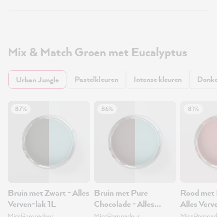
Mix & Match Groen met Eucalyptus
Pastelkleuren
Intense kleuren
Donke
Urban Jungle
87%
86%
81%
Bruin met Zwart - Alles
Bruin met Pure
Rood met 
Verven-lak 1L
Chocolade - Alles
Alles Verv
Verven-lak 1L
MissPompadour
MissPompadour
MissPompad