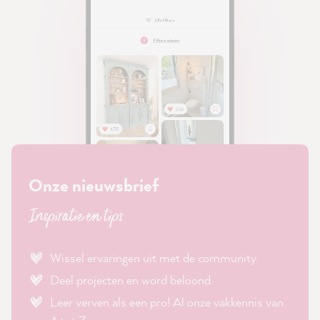
Onze nieuwsbrief
Inspiratie en tips
Wissel ervaringen uit met de community.
Deel projecten en word beloond.
Leer verven als een pro! Al onze vakkennis van