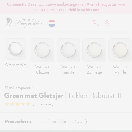
Community Days
: Exclusieve aanbiedingen van
9 t/m 11 augustus
, voor
de hoofdinhoud
onze verfcommunity.
Meld je nu hier aan!
Wit met Wit
Wit met
Wit met
Wit met
Wit met
Glazuur
Karakter
Zonnetje
Vanille
MissPompadour
|
Groen met Gletsjer
Lekker Robuust 1L
(10 reviews)
Productfoto's
Foto's van klanten (50+)