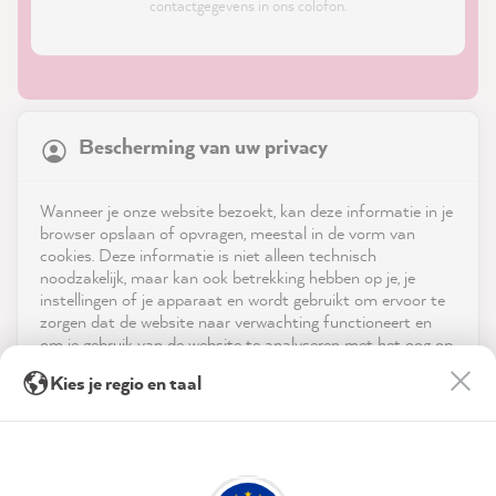
contactgegevens in ons colofon.
21,826
Reviews
Bescherming van uw privacy
4.9
rating
8,967
reviews
Shop
Wanneer je onze website bezoekt, kan deze informatie in je
reviews-io
browser opslaan of opvragen, meestal in de vorm van
Service
cookies. Deze informatie is niet alleen technisch
noodzakelijk, maar kan ook betrekking hebben op je, je
instellingen of je apparaat en wordt gebruikt om ervoor te
Neem contact op met
zorgen dat de website naar verwachting functioneert en
om je gebruik van de website te analyseren met het oog op
App downloaden
de optimalisering ervan, en om gepersonaliseerde
Isabel O
Kies je regio en taal
advertenties aan te bieden via de diensten die in de
Verified Customer
verklaring inzake gegevensbescherming worden genoemd.
Prijzen
The paint provides great coverage and dries
Twitter
evenly!
Door op "Accepteren & sluiten" te klikken, ga je vrijwillig
Facebook
Sociale media
akkoord (op elk moment herroepbaar) met deze
Helpful
?
Yes
Share
46 seconds ago