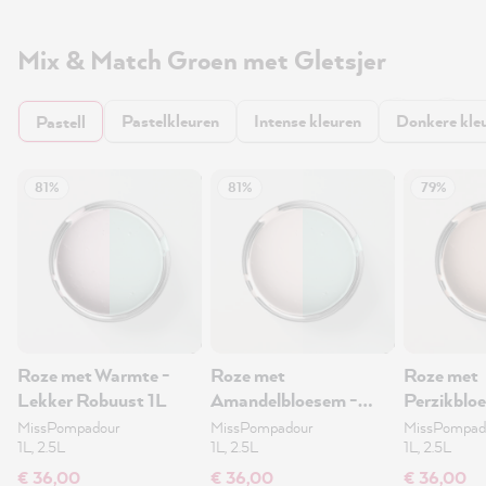
Mix & Match Groen met Gletsjer
Pastelkleuren
Intense kleuren
Donkere kle
Pastell
81%
81%
79%
Roze met Warmte -
Roze met
Roze met
Lekker Robuust 1L
Amandelbloesem -
Perzikblo
Lekker Robuust 1L
Lekker Ro
MissPompadour
MissPompadour
MissPompad
1L, 2.5L
1L, 2.5L
1L, 2.5L
€ 36,00
€ 36,00
€ 36,00