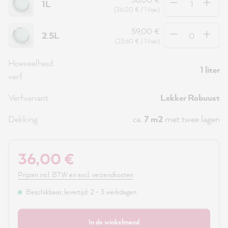
1L
(36,00 € / 1 liter)
Hoeveelheid
59,00 €
2.5L
(23,60 € / 1 liter)
Hoeveelheid
1 liter
verf
Verfvariant
Lekker Robuust
Dekking
ca.
7 m2
met twee lagen
36,00 €
Prijzen incl. BTW en excl. verzendkosten
Beschikbaar, levertijd: 2 - 3 werkdagen
In de winkelmand