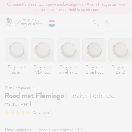
Community Days
: Exclusieve aanbiedingen van
9 t/m 11 augustus
, voor
de hoofdinhoud
onze verfcommunity.
Meld je nu hier aan!
Beige met
Beige met
Beige met
Beige met
Beige met
Kashmir
Vlothout
homeheartm
Eikenhout
Zand
ade
MissPompadour
|
Rood met Flamingo
Lekker Robuust-
muurverf 1L
(5 reviews)
Productfoto's
Foto's van klanten (42)