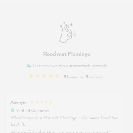
Rood met Flamingo
Deze reviews zijn automatisch vertaald
5
based on
5
reviews
Anonym
Verified Customer
MissPompadour Rot mit Flamingo - Der Alles Streichen
Lack 1L
Wonderful color that is super easy to spread:)