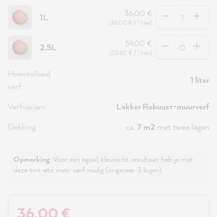
Hoeveelheid
36,00 €
1L
(36,00 € / 1 liter)
Hoeveelheid
59,00 €
2.5L
(23,60 € / 1 liter)
Hoeveelheid
1 liter
verf
Verfvariant
Lekker Robuust-muurverf
Dekking
ca.
7 m2
met twee lagen
Opmerking
: Voor een egaal, kleurecht resultaat heb je met
deze tint iets meer verf nodig (ongeveer 3 lagen).
36,00 €