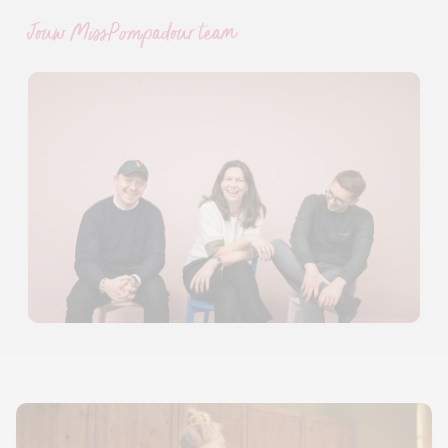
Jouw MissPompadour team