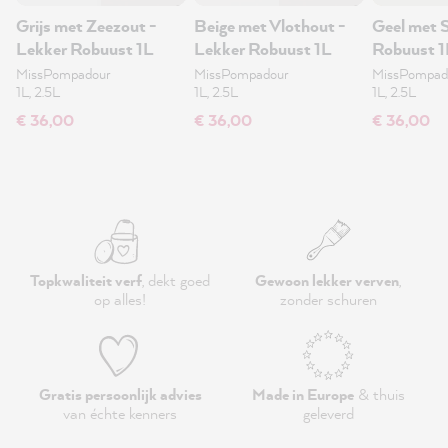
Grijs met Zeezout -
Beige met Vlothout -
Geel met S
Lekker Robuust 1L
Lekker Robuust 1L
Robuust 1
MissPompadour
MissPompadour
MissPompad
1L, 2.5L
1L, 2.5L
1L, 2.5L
€ 36,00
€ 36,00
€ 36,00
Topkwaliteit verf
, dekt goed
Gewoon lekker verven
,
op alles!
zonder schuren
Gratis persoonlijk advies
Made in Europe
& thuis
van échte kenners
geleverd