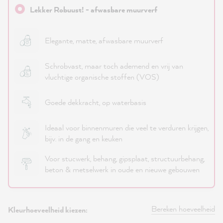
Lekker Robuust! - afwasbare muurverf
Elegante, matte, afwasbare muurverf
Schrobvast, maar toch ademend en vrij van
vluchtige organische stoffen (VOS)
Goede dekkracht, op waterbasis
Ideaal voor binnenmuren die veel te verduren krijgen,
bijv. in de gang en keuken
Voor stucwerk, behang, gipsplaat, structuurbehang,
beton & metselwerk in oude en nieuwe gebouwen
Bereken hoeveelheid
Kleurhoeveelheid kiezen: