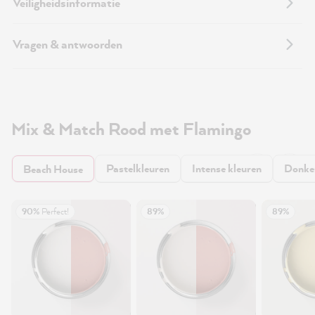
Veiligheidsinformatie
Vragen & antwoorden
Mix & Match Rood met Flamingo
Pastelkleuren
Intense kleuren
Donker
Beach House
90%
Perfect!
89%
89%