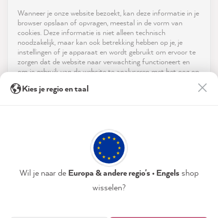
Shop
Wanneer je onze website bezoekt, kan deze informatie in je
reviews-io
browser opslaan of opvragen, meestal in de vorm van
Service
cookies. Deze informatie is niet alleen technisch
noodzakelijk, maar kan ook betrekking hebben op je, je
instellingen of je apparaat en wordt gebruikt om ervoor te
Neem contact op met
zorgen dat de website naar verwachting functioneert en
om je gebruik van de website te analyseren met het oog op
App downloaden
de optimalisering ervan, en om gepersonaliseerde
Julia K
Kies je regio en taal
advertenties aan te bieden via de diensten die in de
Verified Customer
verklaring inzake gegevensbescherming worden genoemd.
Prijzen
I'm super happy with everything. Did
Twitter
everything work out again and again
Door op "Accepteren & sluiten" te klikken, ga je vrijwillig
Facebook
Sociale media
akkoord (op elk moment herroepbaar) met deze
Helpful
?
Yes
Share
7 seconds ago
gegevensverwerking.
Privacybeleid
Colofon
Instellen
Wil je naar de
Europa & andere regio's • Engels
shop
Mira B
Verified Customer
wisselen?
Kit de démarrage avec cartes des couleur - Kit
Accepteren & sluiten
laque