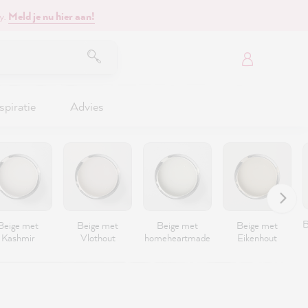
y.
Meld je nu hier aan!
spiratie
Advies
B
Beige met
Beige met
Beige met
Beige met
Kashmir
Vlothout
homeheartmade
Eikenhout