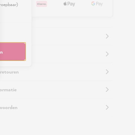
rroepbaar)
en
informatie
 retouren
formatie
twoorden