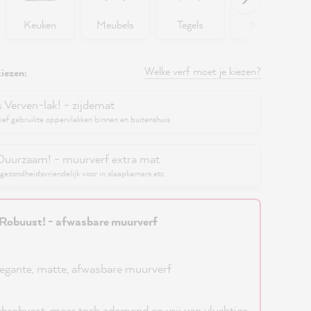
Keuken
Meubels
Tegels
Muren
Welke verf moet je kiezen?
iezen:
s Verven-lak! - zijdemat
ief gebruikte oppervlakken binnen en buitenshuis
Duurzaam! - muurverf extra mat
gezondheidsvriendelijk voor in slaapkamers etc.
Robuust! - afwasbare muurverf
egante, matte, afwasbare muurverf
hrobvast, maar toch ademend en vrij van vluchtige