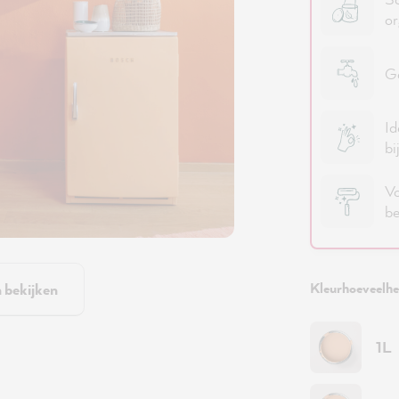
or
Go
Id
bi
Vo
be
Kleurhoeveelhei
n bekijken
1L