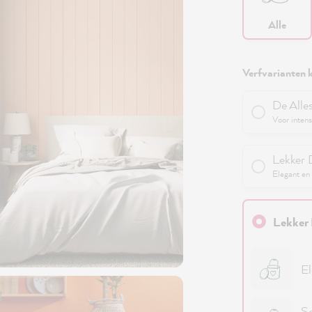
Alle
Verfvarianten k
De Alle
Voor intens
Lekker 
Elegant en 
Lekker 
El
Sc