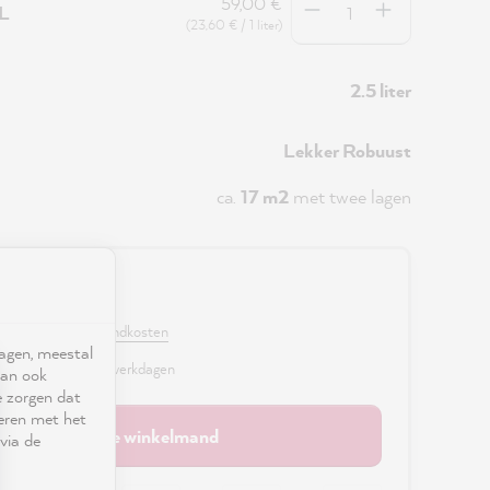
59,00 €
5L
(23,60 € / 1 liter)
2.5 liter
Lekker Robuust
ca.
17 m2
met twee lagen
0 €
. BTW en excl. verzendkosten
ragen, meestal
r, levertijd: 2 - 3 werkdagen
kan ook
e zorgen dat
seren met het
In de winkelmand
via de