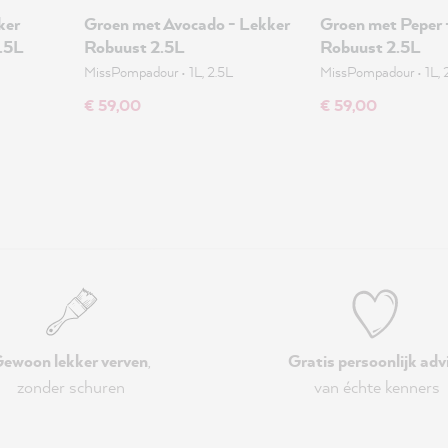
ker
Groen met Avocado - Lekker
Groen met Peper 
.5L
Robuust 2.5L
Robuust 2.5L
MissPompadour
•
1L, 2.5L
MissPompadour
•
1L, 
€ 59,00
€ 59,00
ewoon lekker verven
,
Gratis persoonlijk adv
zonder schuren
van échte kenners