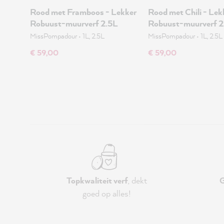
Rood met Framboos - Lekker
Rood met Chili - Lek
Robuust-muurverf 2.5L
Robuust-muurverf 2
MissPompadour
•
1L, 2.5L
MissPompadour
•
1L, 2.5L
€ 59,00
€ 59,00
Topkwaliteit verf
, dekt
G
goed op alles!