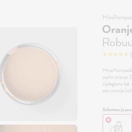
MissPompad
Oranj
Robuu
MissPompadou
zacht oranje. 
zijdeglans lak
een mooie lic
Selecteer je pro