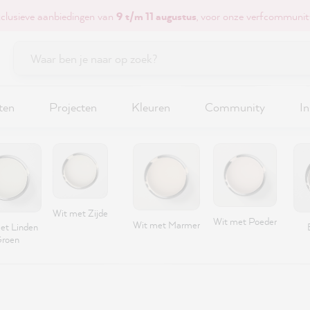
xclusieve aanbiedingen van
9 t/m 11 augustus
, voor onze verfcommunit
ten
Projecten
Kleuren
Community
In
Wit met Zijde
Wit met Poeder
Wit met Marmer
et Linden
roen