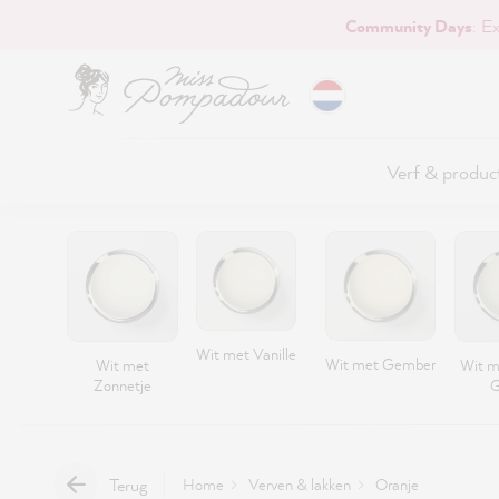
Community Days
: E
naar de hoofdinhoud
Verf & produc
Wit met Vanille
Wit met Gember
Wit met
Wit m
Zonnetje
G
Terug
Home
Verven & lakken
Oranje