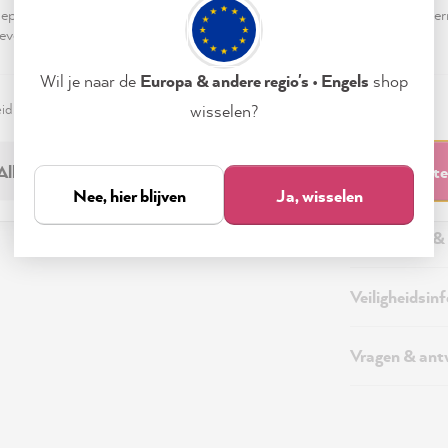
pteren & sluiten" te klikken, ga je vrijwillig akkoord (op elk moment he
evensverwerking.
Wil je naar de
Europa & andere regio's • Engels
shop
eid
Colofon
Instellen
wisselen?
Beschrijving
Alleen noodzakelijk
Accepteren & sluit
Aanvullende 
Nee, hier blijven
Ja, wisselen
Verzending &
Veiligheidsin
Vragen & an