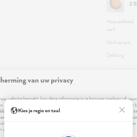
2.
Hoeveelheid
verf
Verfvariant
Dekking
herming van uw privacy
59,0
Prijzen incl
ze website bezoekt, kan deze informatie in je browser opslaan of opv
Beschikbaa
n cookies. Deze informatie is niet alleen technisch noodzakelijk, maar 
Kies je regio en taal
bben op je, je instellingen of je apparaat en wordt gebruikt om ervoor t
ar verwachting functioneert en om je gebruik van de website te analy
imalisering ervan, en om gepersonaliseerde advertenties aan te bieden 
 in de verklaring inzake gegevensbescherming worden genoemd.