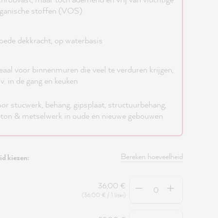
ganische stoffen (VOS)
ede dekkracht, op waterbasis
eaal voor binnenmuren die veel te verduren krijgen,
jv. in de gang en keuken
or stucwerk, behang, gipsplaat, structuurbehang,
ton & metselwerk in oude en nieuwe gebouwen
Bereken hoeveelheid
d kiezen:
Hoeveelheid
36,00 €
(36,00 € / 1 liter)
Hoeveelheid