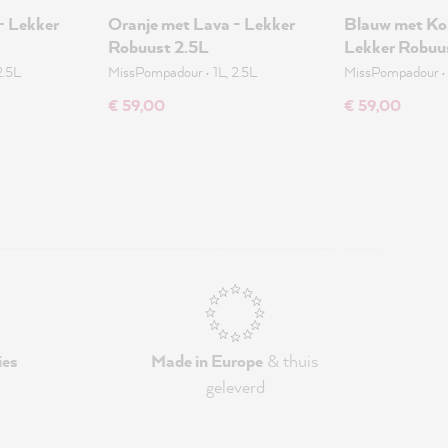
- Lekker
Oranje met Lava - Lekker
Blauw met Ko
Robuust 2.5L
Lekker Robuu
2.5L
MissPompadour
•
1L, 2.5L
MissPompadour
€ 59,00
€ 59,00
ies
Made in Europe
& thuis
geleverd