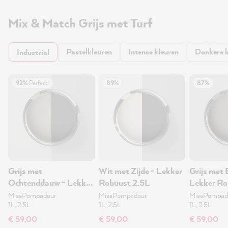
Mix & Match Grijs met Turf
Pastelkleuren
Intense kleuren
Donkere k
Industrial
92%
Perfect!
89%
87%
Grijs met
Wit met Zijde - Lekker
Grijs met 
Ochtenddauw - Lekker
Robuust 2.5L
Lekker Ro
Robuust 2.5L
MissPompadour
MissPompadour
MissPompad
1L, 2.5L
1L, 2.5L
1L, 2.5L
€ 59,00
€ 59,00
€ 59,00