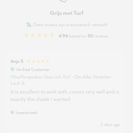
Grijs met Turf
Deze reviews zijn automatisch vertaald
4.96
based on
50
reviews
Anja S
Verified Customer
MissPompadour Grau mit Torf - Der Alles Streichen
Lack 1L
It is excellent to work with, covers very well and is
exactly the shade I wanted.
Incentivized
2 days ago