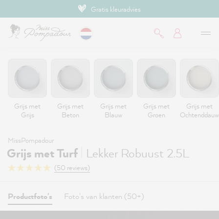
Gratis kleuradvies
de hoofdinhoud
Grijs met
Grijs met
Grijs met
Grijs met
Grijs met
Grijs
Beton
Blauw
Groen
Ochtenddauw
MissPompadour
|
Grijs met Turf
Lekker Robuust 2.5L
(50 reviews)
Productfoto's
Foto's van klanten (50+)