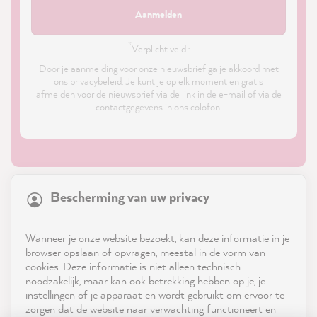
Aanmelden
*
Verplicht veld ·
Door je aanmelding voor onze nieuwsbrief ga je akkoord met
ons
privacybeleid
. Je kunt je op elk moment en gratis
afmelden voor de nieuwsbrief via de link in de e-mail of via de
contactgegevens in ons colofon.
21,899
Reviews
Bescherming van uw privacy
4.9
rating
8,992
reviews
Shop
Wanneer je onze website bezoekt, kan deze informatie in je
reviews-io
browser opslaan of opvragen, meestal in de vorm van
Service
cookies. Deze informatie is niet alleen technisch
noodzakelijk, maar kan ook betrekking hebben op je, je
instellingen of je apparaat en wordt gebruikt om ervoor te
Neem contact op met
zorgen dat de website naar verwachting functioneert en