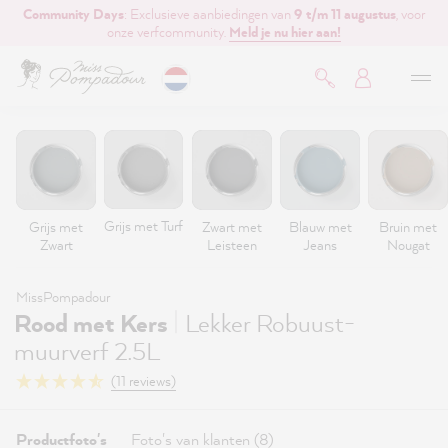
Community Days
: Exclusieve aanbiedingen van
9 t/m 11 augustus
, voor
de hoofdinhoud
onze verfcommunity.
Meld je nu hier aan!
Grijs met Turf
Grijs met
Zwart met
Blauw met
Bruin met
Zwart
Leisteen
Jeans
Nougat
MissPompadour
|
Rood met Kers
Lekker Robuust-
muurverf 2.5L
(11 reviews)
Productfoto's
Foto's van klanten (8)