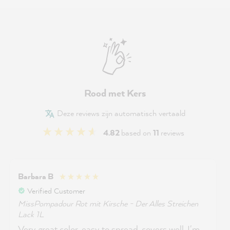
Rood met Kers
Deze reviews zijn automatisch vertaald
4.82
based on
11
reviews
Barbara B
Verified Customer
MissPompadour Rot mit Kirsche - Der Alles Streichen
Lack 1L
Very great color, easy to spread, covers well. I'm