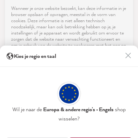
Shop
Wanneer je onze website bezoekt, kan deze informatie in je
reviews-io
browser opslaan of opvragen, meestal in de vorm van
Service
cookies. Deze informatie is niet alleen technisch
noodzakelijk, maar kan ook betrekking hebben op je, je
instellingen of je apparaat en wordt gebruikt om ervoor te
Neem contact op met
zorgen dat de website naar verwachting functioneert en
om je gebruik van de website te analyseren met het oog op
App downloaden
de optimalisering ervan, en om gepersonaliseerde
Isabel O
Kies je regio en taal
advertenties aan te bieden via de diensten die in de
Verified Customer
verklaring inzake gegevensbescherming worden genoemd.
Prijzen
The paint provides great coverage and dries
Twitter
evenly!
Door op "Accepteren & sluiten" te klikken, ga je vrijwillig
Facebook
Sociale media
akkoord (op elk moment herroepbaar) met deze
Helpful
?
Yes
Share
46 seconds ago
gegevensverwerking.
Privacybeleid
Colofon
Instellen
Wil je naar de
Europa & andere regio's • Engels
shop
Hans-joachim m
Verified Customer
wisselen?
Very good colors. Easy processing. No smell.
Accepteren & sluiten
Twitter
Quick delivery.
Facebook