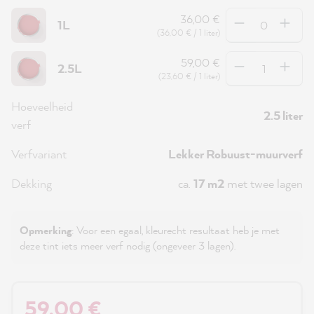
Hoeveelheid
36,00 €
1L
(36,00 € / 1 liter)
Hoeveelheid
59,00 €
2.5L
(23,60 € / 1 liter)
Hoeveelheid
2.5 liter
verf
Verfvariant
Lekker Robuust-muurverf
Dekking
ca.
17 m2
met twee lagen
Opmerking
: Voor een egaal, kleurecht resultaat heb je met
deze tint iets meer verf nodig (ongeveer 3 lagen).
59,00 €