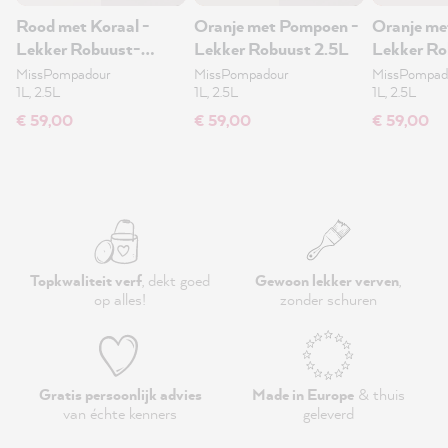
Rood met Koraal -
Oranje met Pompoen -
Oranje met
Lekker Robuust-
Lekker Robuust 2.5L
Lekker Ro
muurverf 2.5L
MissPompadour
MissPompadour
MissPompad
1L, 2.5L
1L, 2.5L
1L, 2.5L
€ 59,00
€ 59,00
€ 59,00
Topkwaliteit verf
, dekt goed
Gewoon lekker verven
,
op alles!
zonder schuren
Gratis persoonlijk advies
Made in Europe
& thuis
van échte kenners
geleverd