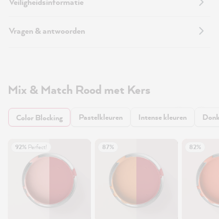
Veiligheidsinformatie
Vragen & antwoorden
Mix & Match Rood met Kers
Pastelkleuren
Intense kleuren
Donk
Color Blocking
92%
Perfect!
87%
82%