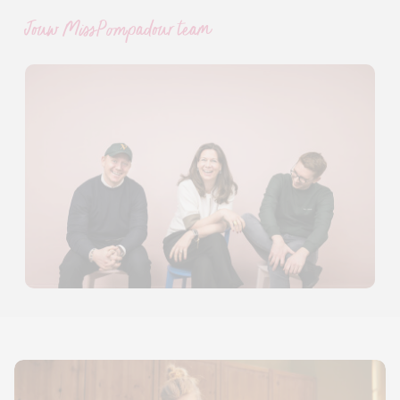
Jouw MissPompadour team