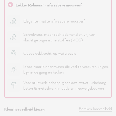
Lekker Robuust! - afwasbare muurverf
Elegante, matte, afwasbare muurverf
Schrobvast, maar toch ademend en vrij van
vluchtige organische stoffen (VOS)
Goede dekkracht, op waterbasis
Ideaal voor binnenmuren die veel te verduren krijgen,
bijv. in de gang en keuken
Voor stucwerk, behang, gipsplaat, structuurbehang,
beton & metselwerk in oude en nieuwe gebouwen
Bereken hoeveelheid
Kleurhoeveelheid kiezen: