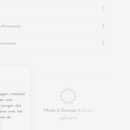
informatie
formatie
ragen, meestal
kan ook
e zorgen dat
ies
Made in Europe
& thuis
seren met het
via de
geleverd