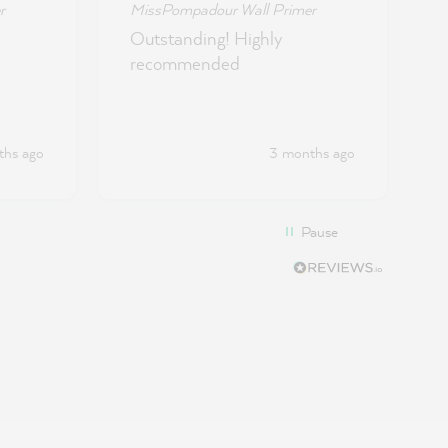
r
MissPompadour Wall Primer
Outstanding! Highly
recommended
ths ago
3 months ago
Pause