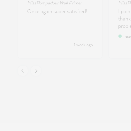
MissPompadour Wall Primer
MissP
Once again super satisfied!
I pain
thank
proble
Ince
1 week ago