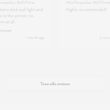
ompadour Wall Primer
MissPompadour Wall Prime
ted a dark wall light and
Highly recommended!
s to the primer, no
m at all.
ntivized
1 month ago
2 mon
Toon alle reviews