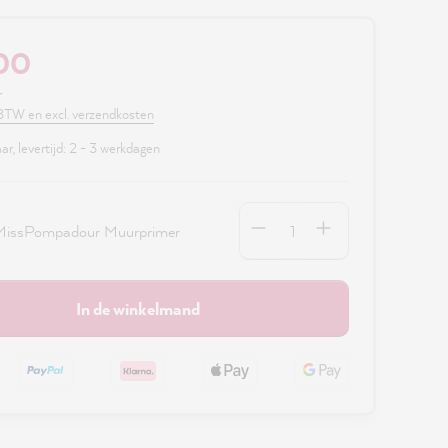
,00
r
. BTW en excl. verzendkosten
r, levertijd: 2 - 3 werkdagen
Hoeveelheid
MissPompadour Muurprimer
In de winkelmand