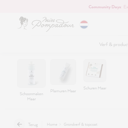
Community Days
: E
naar de hoofdinhoud
Verf & produc
Schuren Maar
Plamuren Maar
Schoonmaken
Maar
Terug
Home
Grondverf & topcoat