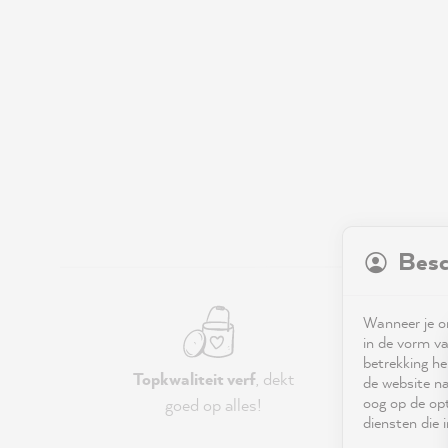
Besc
Wanneer je on
in de vorm va
betrekking he
Topkwaliteit verf
, dekt
G
de website na
oog op de opt
goed op alles!
diensten die