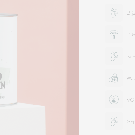
Bij
Dik
Sub
Wat
VOS
Gep