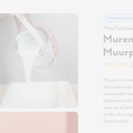
Verbeterde recep
MissPompad
Muren
Muurp
Muren Primen 
absorberende 
vermindert de
stabiele onder
waar je al ben
onder de volge
beïnvloeden.