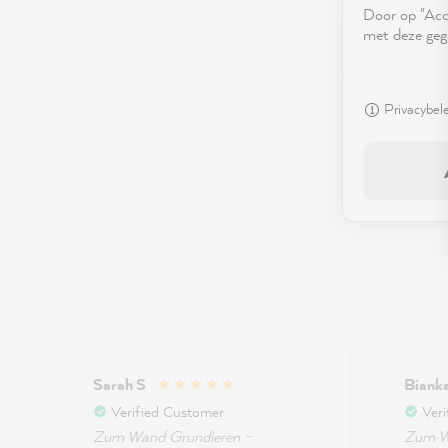
Door op "Acce
met deze geg
Privacybel
Sarah S
Biank
Verified Customer
Ver
Zum Wand Grundieren -
Zum W