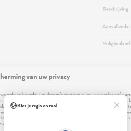
Beschrijving
Aanvullende 
Veiligheidsin
herming van uw privacy
ze website bezoekt, kan deze informatie in je browser opslaan of opv
n cookies. Deze informatie is niet alleen technisch noodzakelijk, maar 
Kies je regio en taal
bben op je, je instellingen of je apparaat en wordt gebruikt om ervoor t
ewoon lekker verven
,
Gratis persoonlijk adv
ar verwachting functioneert en om je gebruik van de website te analy
imalisering ervan, en om gepersonaliseerde advertenties aan te bieden 
zonder schuren
van échte kenners
 in de verklaring inzake gegevensbescherming worden genoemd.