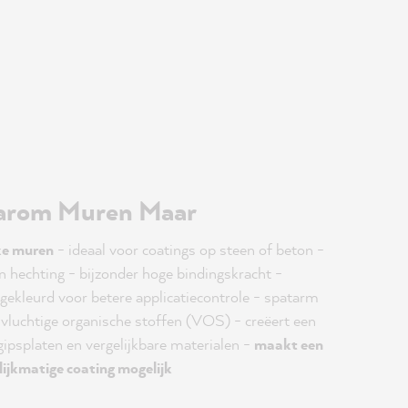
arom Muren Maar
jke muren
- ideaal voor coatings op steen of beton -
n hechting - bijzonder hoge bindingskracht -
gekleurd voor betere applicatiecontrole - spatarm
n vluchtige organische stoffen (VOS) - creëert een
ipsplaten en vergelijkbare materialen -
maakt een
lijkmatige coating mogelijk