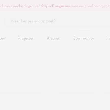
xclusieve aanbiedingen van
9 t/m 11 augustus
, voor onze verfcommunit
ten
Projecten
Kleuren
Community
In