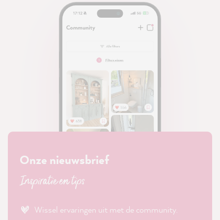
Onze nieuwsbrief
Inspiratie en tips
Wissel ervaringen uit met de community.