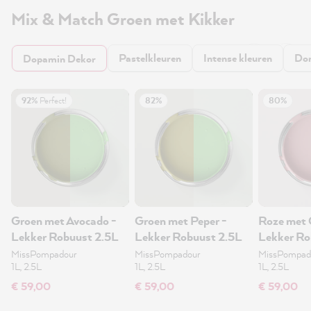
Mix & Match Groen met Kikker
Pastelkleuren
Intense kleuren
Don
Dopamin Dekor
92%
Perfect!
82%
80%
Groen met Avocado -
Groen met Peper -
Roze met G
Lekker Robuust 2.5L
Lekker Robuust 2.5L
Lekker Ro
MissPompadour
MissPompadour
MissPompad
1L, 2.5L
1L, 2.5L
1L, 2.5L
€ 59,00
€ 59,00
€ 59,00