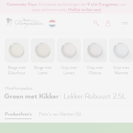
Community Days
: Exclusieve aanbiedingen van
9 t/m 11 augustus
, voor
de hoofdinhoud
onze verfcommunity.
Meld je nu hier aan!
Beige met
Beige met
Grijs met
Grijs met
Grijs met
Eikenhout
Latte
Linnen
Platina
Warmte
MissPompadour
|
Groen met Kikker
Lekker Robuust 2.5L
Productfoto's
Foto's van klanten (6)