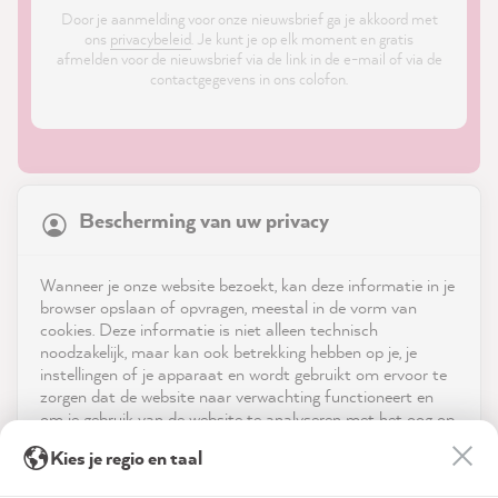
Door je aanmelding voor onze nieuwsbrief ga je akkoord met
ons
privacybeleid
. Je kunt je op elk moment en gratis
afmelden voor de nieuwsbrief via de link in de e-mail of via de
contactgegevens in ons colofon.
21,886
Reviews
Bescherming van uw privacy
4.9
rating
8,987
reviews
Shop
Wanneer je onze website bezoekt, kan deze informatie in je
reviews-io
browser opslaan of opvragen, meestal in de vorm van
Service
cookies. Deze informatie is niet alleen technisch
noodzakelijk, maar kan ook betrekking hebben op je, je
instellingen of je apparaat en wordt gebruikt om ervoor te
Neem contact op met
zorgen dat de website naar verwachting functioneert en
om je gebruik van de website te analyseren met het oog op
App downloaden
de optimalisering ervan, en om gepersonaliseerde
Anne L
Kies je regio en taal
advertenties aan te bieden via de diensten die in de
Verified Customer
verklaring inzake gegevensbescherming worden genoemd.
Prijzen
The color selection is simply great. The