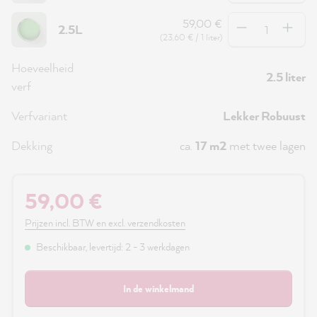
Hoeveelheid
59,00 €
2.5L
(23,60 € / 1 liter)
Hoeveelheid
2.5 liter
verf
Verfvariant
Lekker Robuust
Dekking
ca.
17 m2
met twee lagen
59,00 €
Prijzen incl. BTW en excl. verzendkosten
Beschikbaar, levertijd: 2 - 3 werkdagen
In de winkelmand